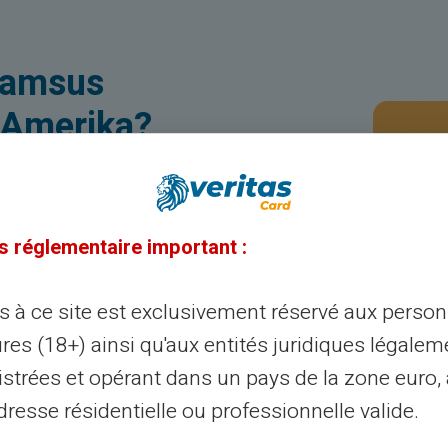
 Tamsus
 Amerika?
fija ar NFT?
s réglementaire important :
lėje parodykite savo
 ką esate gerbėjas.
ès à ce site est exclusivement réservé aux perso
imam žmogui, savo
res (18+) ainsi qu'aux entités juridiques légalem
s “Veritas” leidžia
istrées et opérant dans un pays de la zone euro,
ino mokėjimo kortelę.
resse résidentielle ou professionnelle valide.