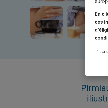
europ
En cli
ces i
d’éli
condi
J’ai 
Pirmiau
iliust