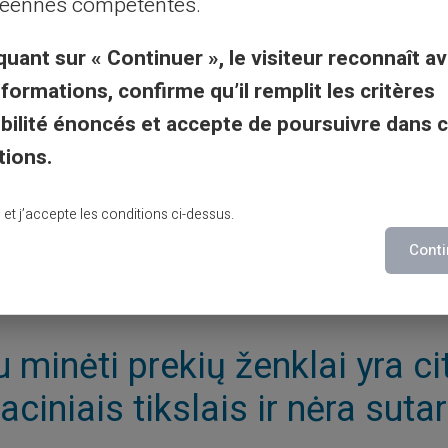
éennes compétentes.
Sureguliuokite vaizdą “
quant sur « Continuer », le visiteur reconnaît av
Baigti savo paraišką, ta
nformations, confirme qu’il remplit les critères
gibilité énoncés et accepte de poursuivre dans 
tions.
lu et j’accepte les conditions ci-dessus.
Conti
 minėti prekių ženklai yra c
raciniais tikslais ir nėra sutar