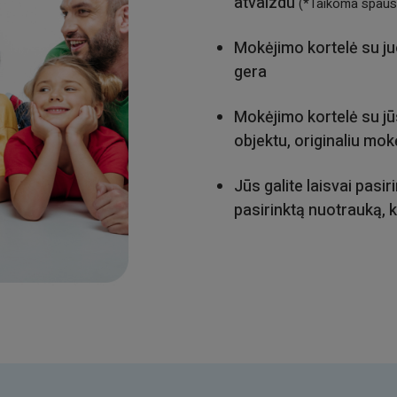
atvaizdu
(*Taikoma spausd
Mokėjimo kortelė su juo
gera
Mokėjimo kortelė su jū
objektu, originaliu mok
Jūs galite laisvai pasi
pasirinktą nuotrauką, k