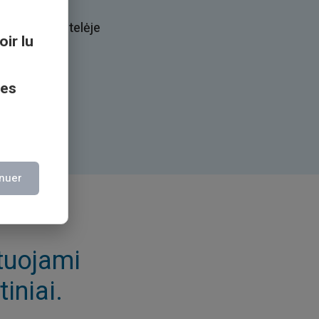
Veritas” kortelėje
oir lu
i viskas.
ces
nuer
ituojami
tiniai.