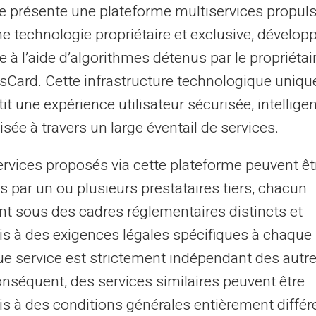
te présente une plateforme multiservices propul
ne technologie propriétaire et exclusive, dévelop
e à l’aide d’algorithmes détenus par le propriétai
asCard. Cette infrastructure technologique uniqu
it une expérience utilisateur sécurisée, intelligen
sée à travers un large éventail de services.
ervices proposés via cette plateforme peuvent êt
s par un ou plusieurs prestataires tiers, chacun
nt sous des cadres réglementaires distincts et
dienis, laimingas įvykis, yp
s à des exigences légales spécifiques à chaque 
šventė...
e service est strictement indépendant des autre
onséquent, des services similaires peuvent être
ada yra galimybė ką nors švęsti ir turėti labai ypat
s à des conditions générales entièrement différ