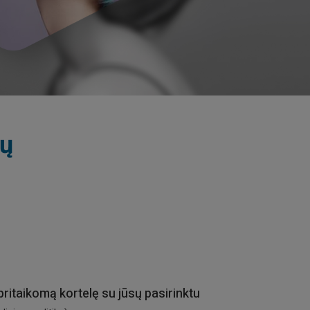
nų
pritaikomą kortelę su jūsų pasirinktu