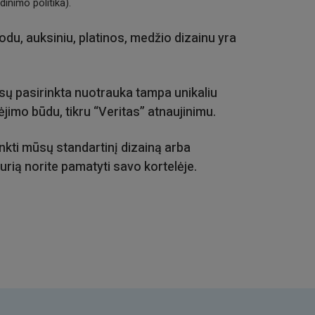
inimo politika).
du, auksiniu, platinos, medžio dizainu yra
sų pasirinkta nuotrauka tampa unikaliu
ėjimo būdu, tikru “Veritas” atnaujinimu.
rinkti mūsų standartinį dizainą arba
urią norite pamatyti savo kortelėje.