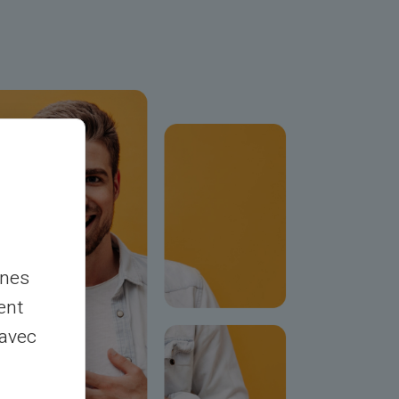
nnes
ent
 avec