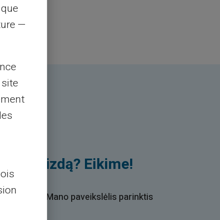
s que
rture —
ence
 site
lement
les
rimą vaizdą? Eikime!
lois
sion
mės langelį Mano paveikslėlis parinktis