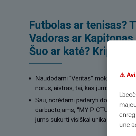
Futbolas ar tenisas?
Vadoras ar Kapitonas
Šuo ar katė? Kriptogra
⚠️ Avi
Naudodami “Veritas” mokėjimo korte
norus, aistras, tai, kas jums patinka,
L'acc
Sau, norėdami padaryti dovaną myl
majeu
darbuotojams, “MY PICTURE” parinkti
enreg
jums sukurti visiškai unikalaus diza
une ad