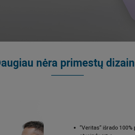
augiau nėra primestų dizai
“Veritas” išrado 100% 