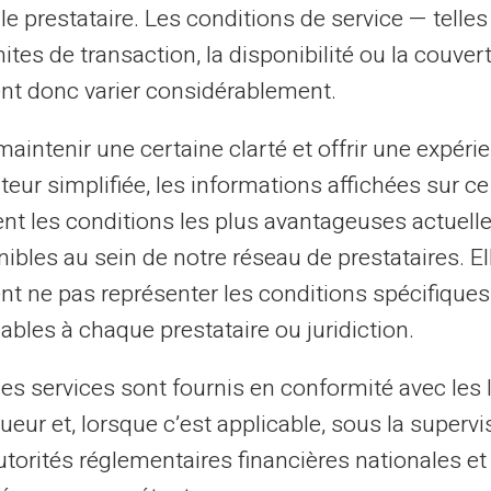
unikalų kortelės dizainą.
le prestataire. Les conditions de service — telle
mites de transaction, la disponibilité ou la couve
nt donc varier considérablement.
aintenir une certaine clarté et offrir une expéri
ateur simplifiée, les informations affichées sur ce
tent les conditions les plus avantageuses actuel
ibles au sein de notre réseau de prestataires. El
nt ne pas représenter les conditions spécifiques
Jūs
ables à chaque prestataire ou juridiction.
pasirinkote no
les services sont fournis en conformité avec les 
ueur et, lorsque c’est applicable, sous la supervi
Į onboarding formą, žy
utorités réglementaires financières nationales et
Atsisiųskite paveikslėlį