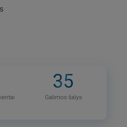
S
35
ientai
Galimos šalys