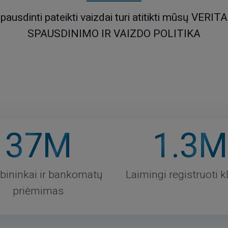
pausdinti pateikti vaizdai turi atitikti mūsų
VERITA
SPAUSDINIMO IR VAIZDO POLITIKA
37
M
1
.3M
bininkai ir bankomatų
Laimingi registruoti kl
priėmimas