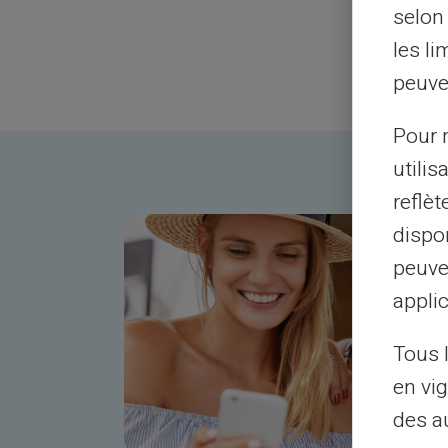
selon 
les li
peuve
Pour m
utilis
reflè
dispon
peuve
applic
Tous 
en vig
des a