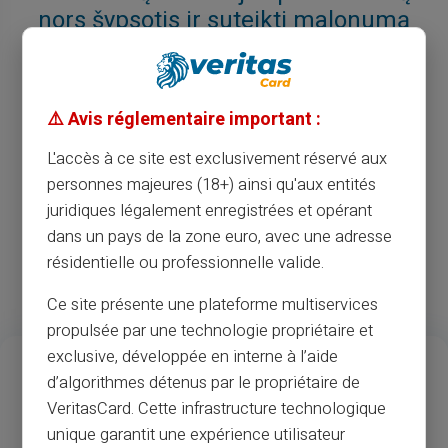
nors šypsotis ir suteikti malonumą
šiandien.
(netrukus)
⚠️ Avis réglementaire important :
Ko tu lauki?
L'accès à ce site est exclusivement réservé aux
personnes majeures (18+) ainsi qu'aux entités
juridiques légalement enregistrées et opérant
Aš užsisakau savo dovanų kortelę
dans un pays de la zone euro, avec une adresse
résidentielle ou professionnelle valide.
Ce site présente une plateforme multiservices
propulsée par une technologie propriétaire et
13
37
M
exclusive, développée en interne à l’aide
d’algorithmes détenus par le propriétaire de
Metų patirtis
Prekybininkai ir
VeritasCard. Cette infrastructure technologique
bankomatų priėmimas
unique garantit une expérience utilisateur