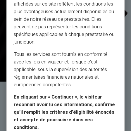
affichées sur ce site reflètent les conditions les
plus avantageuses actuellement disponibles au
sein de notre réseau de prestataires. Elles
peuvent ne pas représenter les conditions
spécifiques applicables à chaque prestataire ou
juridiction.
Tous les services sont fournis en conformité
avec les lois en vigueur et, lorsque c’est
applicable, sous la supervision des autorités
réglementaires financières nationales et
européennes compétentes.
En cliquant sur « Continuer », le visiteur
Tikrųžmonių, o ne robotų
reconnaît avoir lu ces informations, confirme
aptarnavimas ir palaikymas
qu’il remplit les critères d’éligibilité énoncés
et accepte de poursuivre dans ces
Klientų aptarnavimas anglų kalba jūsų paslaugoms
conditions.