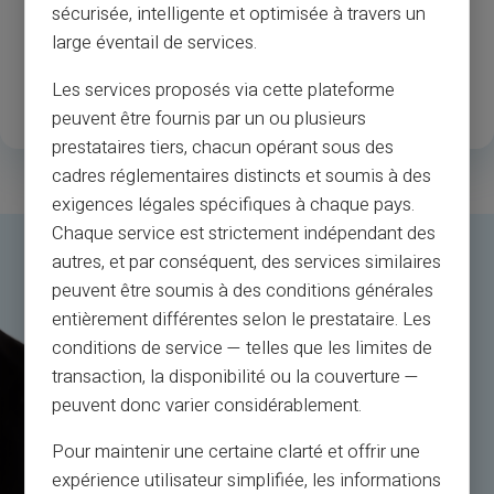
sécurisée, intelligente et optimisée à travers un
1
.3M
35
large éventail de services.
Laimingi registruoti
Galimos šalys
Les services proposés via cette plateforme
klientai
peuvent être fournis par un ou plusieurs
prestataires tiers, chacun opérant sous des
cadres réglementaires distincts et soumis à des
exigences légales spécifiques à chaque pays.
Chaque service est strictement indépendant des
autres, et par conséquent, des services similaires
peuvent être soumis à des conditions générales
entièrement différentes selon le prestataire. Les
conditions de service — telles que les limites de
transaction, la disponibilité ou la couverture —
peuvent donc varier considérablement.
Pour maintenir une certaine clarté et offrir une
expérience utilisateur simplifiée, les informations