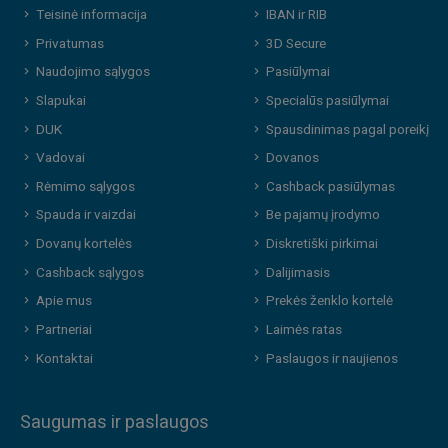
Teisinė informacija
IBAN ir RIB
Privatumas
3D Secure
Naudojimo sąlygos
Pasiūlymai
Slapukai
Specialūs pasiūlymai
DUK
Spausdinimas pagal poreikį
Vadovai
Dovanos
Rėmimo sąlygos
Cashback pasiūlymas
Spauda ir vaizdai
Be pajamų įrodymo
Dovanų kortelės
Diskretiški pirkimai
Cashback sąlygos
Dalijimasis
Apie mus
Prekės ženklo kortelė
Partneriai
Laimės ratas
Kontaktai
Paslaugos ir naujienos
Saugumas ir paslaugos