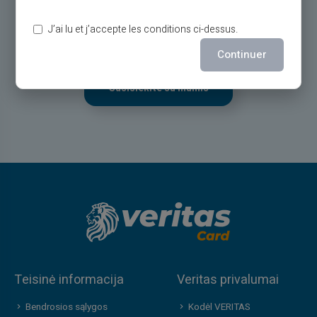
bilietu 24/24,
telefonu nuo pirmadienio iki šeštadienio nuo 9h iki
J’ai lu et j’accepte les conditions ci-dessus.
18h30
Continuer
Susisiekite su mumis
Teisinė informacija
Veritas privalumai
Bendrosios sąlygos
Kodėl VERITAS