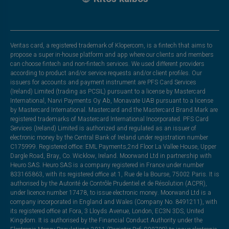
Veritas card, a registered trademark of Klopercom, is a fintech that aims to
propose a super in-house platform and app where our clients and members
can choose fintech and non-fintech services. We used different providers
according to product and/or service requests and/or client profiles. Our
issuers for accounts and payment instrument are PFS Card Services
(Ireland) Limited (trading as PCSIL) pursuant to a license by Mastercard
International, Narvi Payments Oy Ab, Monavate UAB pursuant to a license
by Mastercard International. Mastercard and the Mastercard Brand Mark are
registered trademarks of Mastercard International Incorporated. PFS Card
Services (Ireland) Limited is authorized and regulated as an issuer of
electronic money by the Central Bank of Ireland under registration number
C175999. Registered office: EML Payments,2nd Floor La Vallee House, Upper
Dargle Road, Bray, Co. Wicklow, Ireland. Moorwand Ltd in partnership with
Heuro SAS. Heuro SAS is a company registered in France under number
833165863, with its registered office at 1, Rue de la Bourse, 75002 Paris. It is
authorised by the Autorité de Contrôle Prudentiel et de Résolution (ACPR),
under licence number 17478, to issue electronic money. Moorwand Ltd is a
company incorporated in England and Wales (Company No. 8491211), with
its registered office at Fora, 3 Lloyds Avenue, London, EC3N 3DS, United
Kingdom. It is authorised by the Financial Conduct Authority under the