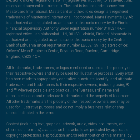
Electronic Money Regulations 2011 (Register Ref: 900709) to issue electronic
money and payment instruments. The card is issued under licence from
Mastercard International. Mastercard and the circles design are registered
trademarks of Mastercard International Incorporated. Narvi Payments Oy Ab
is authorized and regulated as an issuer of electronic money by the Finnish
Financial Supervisory Authority under registration number 3190214-6—
registered office: Lapinlahdenkatu 16, 00180 Helsinki, Finland. Monavate is
authorized and regulated as an issuer of electronic money by the Central
Bank of Lithuania under registration number LB002139. Registered office:
Officers' Mess Business Centre, Royston Road, Duxford, Cambridge,
England, CB22 4QH.
All trademarks, trade names, or logos mentioned or used are the property of
their respective owners and may be used for illustrative purposes. Every effort
has been made to appropriately capitalize, punctuate, identify, and attribute
trademarks and trade names to their respective owners, including using ®
and ™ wherever possible and practical. The “VeritasCard” name and
associated logos and marks are trademarks and the property of Klopercom.
All other trademarks are the property of their respective owners and may be
used for illustrative purposes and do not imply a business relationship
unless indicated in the terms.
Content (including text, graphics, artwork, audio, video, documents, and
other media formats) available on this website are protected by applicable
copyright protections. Reproduction and/or redistribution of this material by