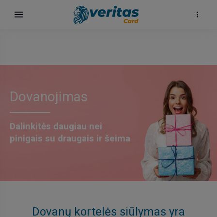
Dovanojimas
Dalinkitės daugiau nei
pinigais su draugais ir šeima
ų
elė
Dovanų kortelės siūlymas yra