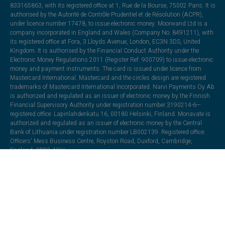
833165863, with its registered office at 1, Rue de la Bourse, 75002 Paris. It is
authorised by the Autorité de Contrôle Prudentiel et de Résolution (ACPR),
under licence number 17478, to issue electronic money. Moorwand Ltd is a
company incorporated in England and Wales (Company No. 8491211), with
its registered office at Fora, 3 Lloyds Avenue, London, EC3N 3DS, United
Kingdom. It is authorised by the Financial Conduct Authority under the
Electronic Money Regulations 2011 (Register Ref: 900709) to issue electronic
money and payment instruments. The card is issued under licence from
Mastercard International. Mastercard and the circles design are registered
trademarks of Mastercard International Incorporated. Narvi Payments Oy Ab
is authorized and regulated as an issuer of electronic money by the Finnish
Financial Supervisory Authority under registration number 3190214-6—
registered office: Lapinlahdenkatu 16, 00180 Helsinki, Finland. Monavate is
authorized and regulated as an issuer of electronic money by the Central
Bank of Lithuania under registration number LB002139. Registered office:
Officers' Mess Business Centre, Royston Road, Duxford, Cambridge,
England, CB22 4QH.
All trademarks, trade names, or logos mentioned or used are the property of
their respective owners and may be used for illustrative purposes. Every effort
has been made to appropriately capitalize, punctuate, identify, and attribute
trademarks and trade names to their respective owners, including using ®
and ™ wherever possible and practical. The “VeritasCard” name and
associated logos and marks are trademarks and the property of Klopercom.
All other trademarks are the property of their respective owners and may be