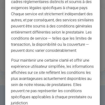
cadres réglementaires distincts et soumis à des
exigences légales spécifiques à chaque pays.
13
37
M
Chaque service est strictement indépendant des
autres, et par conséquent, des services similaires
Anni di esperienza
Accettazione di
peuvent être soumis à des conditions générales
commercianti e
entièrement différentes selon le prestataire. Les
bancomat
conditions de service — telles que les limites de
transaction, la disponibilité ou la couverture —
1
.3M
35
peuvent donc varier considérablement.
Clienti registrati
Paesi disponibili
Pour maintenir une certaine clarté et offrir une
soddisfatti
expérience utilisateur simplifiée, les informations
affichées sur ce site reflètent les conditions les
plus avantageuses actuellement disponibles au
sein de notre réseau de prestataires. Elles
peuvent ne pas représenter les conditions
spécifiques applicables à chaque prestataire ou
juridiction.