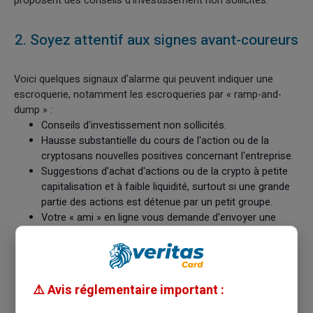
proposent des conseils d'investissement non sollicités.
2. Soyez attentif aux signes avant-coureurs
Voici quelques signaux d'alarme qui peuvent indiquer une
escroquerie, notamment les escroqueries par « ramp-and-
dump » :
Conseils d'investissement non sollicités.
Hausse substantielle du cours de l'action ou de la
cryptosans nouvelles positives concernant l'entreprise.
Suggestions d'achat d'actions ou de la crypto à petite
capitalisation et à faible liquidité, surtout si une grande
partie des actions est détenue par un petit groupe.
Votre « ami » en ligne vous demande d'envoyer une
capture d'écran de votre historique de transactions.
3. Renseignez-vous
⚠️ Avis réglementaire important :