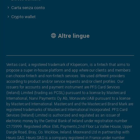
Carta senza conto
Crypto wallet
Altre lingue
Veritas card, a registered trademark of Klopercom, is a fintech that aims to
propose a super in-house platform and app where our clients and members
can choose fintech and non-fintech services. We used different providers
according to product and/or service requests and/or client profiles. Our
issuers for accounts and payment instrument are PFS Card Services
(Ireland) Limited (trading as PCSIL) pursuant to a license by Mastercard
International, Narvi Payments Oy Ab, Monavate UAB pursuant to a license
by Mastercard International. Mastercard and the Mastercard Brand Mark are
registered trademarks of Mastercard International Incorporated. PFS Card
Services (Ireland) Limited is authorized and regulated as an issuer of
electronic money by the Central Bank of Ireland under registration number
C175999. Registered office: EML Payments,2nd Floor La Vallee House, Upper
Dargle Road, Bray, Co. Wicklow, Ireland. Moorwand Ltd in partnership with
Heuro SAS. Heuro SAS is a company registered in France under number