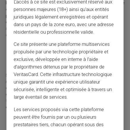
L'accès à ce site est exclusivement réservé aux
De nombreuses actions recommandées par les opérateurs de
personnes majeures (18+) ainsi qu'aux entités
ces escroqueries étaient surévaluées et leur envolée n'était
pas justifiée. Il est fortement recommandé aux investisseurs
juridiques légalement enregistrées et opérant
de se renseigner sur une entreprise avant d'y investir, ou de
dans un pays de la zone euro, avec une adresse
solliciter l'avis indépendant de conseillers en investissement
résidentielle ou professionnelle valide.
agréés.
Ce site présente une plateforme multiservices
4. Méfiez-vous des investissements trop
propulsée par une technologie propriétaire et
beaux pour être vrais
exclusive, développée en interne à l’aide
d’algorithmes détenus par le propriétaire de
VeritasCard. Cette infrastructure technologique
Si un investissement semble trop beau pour être vrai, c'est
souvent le cas. N'oubliez pas qu'il n'existe pas
unique garantit une expérience utilisateur
d'investissement à faible risque avec des rendements
sécurisée, intelligente et optimisée à travers un
garantis élevés ; une affirmation fréquemment utilisée par les
large éventail de services.
fraudeurs pour attirer les investisseurs imprudents en
exploitant leur peur de manquer une opportunité.
Les services proposés via cette plateforme
peuvent être fournis par un ou plusieurs
prestataires tiers, chacun opérant sous des