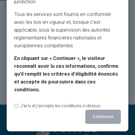
juridiction.
Service et Assistance par
Tous les services sont fournis en conformité
de vrais humains, pas des robots
avec les lois en vigueur et, lorsque c’est
applicable, sous la supervision des autorités
réglementaires financières nationales et
Service Client en français à votre écoute par ticket
européennes compétentes.
24h/24,
par téléphone du lundi au samedi de 9h à 18h30
En cliquant sur « Continuer », le visiteur
reconnaît avoir lu ces informations, confirme
Contactez-nous
qu’il remplit les critères d’éligibilité énoncés
et accepte de poursuivre dans ces
conditions.
J’ai lu et j’accepte les conditions ci-dessus.
Continuer