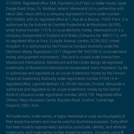
C175999. Registered office: EML Payments,2nd Floor La Vallee House, Upper
Dargle Road, Bray, Co. Wicklow, Ireland. Moorwand Ltd in partnership with
Heuro SAS. Heuro SAS is a company registered in France under number
833165863, with its registered office at 1, Rue de la Bourse, 75002 Paris. It is
authorised by the Autorité de Contrôle Prudentiel et de Résolution (ACPR),
under licence number 17478, to issue electronic money. Moorwand Ltd is a
company incorporated in England and Wales (Company No. 8491211), with
its registered office at Fora, 3 Lloyds Avenue, London, EC3N 3DS, United
Kingdom. It is authorised by the Financial Conduct Authority under the
Electronic Money Regulations 2011 (Register Ref: 900709) to issue electronic
money and payment instruments. The card is issued under licence from
Mastercard International. Mastercard and the circles design are registered
trademarks of Mastercard International Incorporated. Narvi Payments Oy Ab
is authorized and regulated as an issuer of electronic money by the Finnish
Financial Supervisory Authority under registration number 3190214-6—
registered office: Lapinlahdenkatu 16, 00180 Helsinki, Finland. Monavate is
authorized and regulated as an issuer of electronic money by the Central
Bank of Lithuania under registration number LB002139. Registered office:
Officers' Mess Business Centre, Royston Road, Duxford, Cambridge,
England, CB22 4QH.
All trademarks, trade names, or logos mentioned or used are the property of
their respective owners and may be used for illustrative purposes. Every effort
has been made to appropriately capitalize, punctuate, identify, and attribute
trademarks and trade names to their respective owners, including using ®