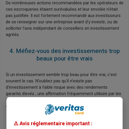
De nombreuses actions recommandées par les opérateurs de
ces escroqueries étaient surévaluées et leur envolée n'était
pas justifiée. Il est fortement recommandé aux investisseurs
de se renseigner sur une entreprise avant d'y investir, ou de
solliciter l'avis indépendant de conseillers en investissement
agréés.
4. Méfiez-vous des investissements trop
beaux pour être vrais
Si un investissement semble trop beau pour être vrai, c'est
souvent le cas. N'oubliez pas qu'il n'existe pas
d'investissement à faible risque avec des rendements
garantis élevés ; une affirmation fréquemment utilisée par les
fraudeurs pour attirer les investisseurs imprudents en
exploitant leur peur de manquer une opportunité.
⚠️ Avis réglementaire important :