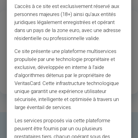
L'accès à ce site est exclusivement réservé aux
personnes majeures (18+) ainsi qu'aux entités
13
37
M
juridiques légalement enregistrées et opérant
Années d’expérience
Acceptation des
dans un pays de la zone euro, avec une adresse
commerçants et des
résidentielle ou professionnelle valide.
guichets automatiques
Ce site présente une plateforme multiservices
propulsée par une technologie propriétaire et
1
.3M
35
exclusive, développée en interne à l’aide
Clients enregistrés
Pays disponibles
d’algorithmes détenus par le propriétaire de
satisfaits
VeritasCard. Cette infrastructure technologique
unique garantit une expérience utilisateur
sécurisée, intelligente et optimisée à travers un
large éventail de services.
Les services proposés via cette plateforme
peuvent être fournis par un ou plusieurs
prestataires tiers, chacun opérant sous des