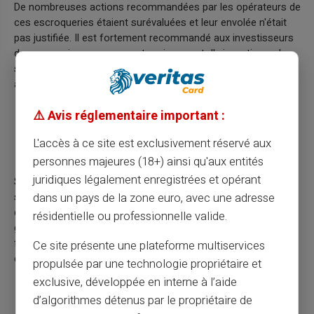
De nombreuses actions recommandées par les opérateurs de
ces escroqueries étaient surévaluées et leur envolée n'était
pas justifiée. Il est fortement recommandé aux investisseurs
de se renseigner sur une entreprise avant d'y investir, ou de
solliciter l'avis indépendant de conseillers en investissement
agréés.
⚠️ Avis réglementaire important :
4. Méfiez-vous des investissements trop
beaux pour être vrais
L'accès à ce site est exclusivement réservé aux
personnes majeures (18+) ainsi qu'aux entités
juridiques légalement enregistrées et opérant
Si un investissement semble trop beau pour être vrai, c'est
dans un pays de la zone euro, avec une adresse
souvent le cas. N'oubliez pas qu'il n'existe pas
d'investissement à faible risque avec des rendements
résidentielle ou professionnelle valide.
garantis élevés ; une affirmation fréquemment utilisée par les
fraudeurs pour attirer les investisseurs imprudents en
Ce site présente une plateforme multiservices
exploitant leur peur de manquer une opportunité.
propulsée par une technologie propriétaire et
exclusive, développée en interne à l’aide
d’algorithmes détenus par le propriétaire de