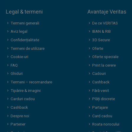
Legal & termeni
Avantaje Veritas
Termeni generali
De ce VERITAS
Aviz legal
IBAN & RIB
Confidențialitate
3D Secure
Termeni de utilizare
Oferte
Cookie-uri
Oferte speciale
FAQ
Print la cerere
Ghiduri
Cadouri
Termeni – recomandare
Cashback
Tipărire & imagini
Fără venit
Carduri cadou
Plăți discrete
Cashback
Partajare
Despre noi
Card cadou
Partener
Roata norocului