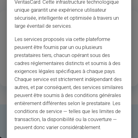
VeritasCard. Cette infrastructure technologique
unique garantit une expérience utilisateur
13
37
M
sécurisée, intelligente et optimisée à travers un
large éventail de services.
Ani de experiență
Acceptarea
comercianților și
Les services proposés via cette plateforme
bancomatelor
peuvent être fournis par un ou plusieurs
prestataires tiers, chacun opérant sous des
1
.3M
35
cadres réglementaires distincts et soumis à des
exigences légales spécifiques à chaque pays.
Clienți înregistrați fericiți
Țări disponibile
Chaque service est strictement indépendant des
autres, et par conséquent, des services similaires
peuvent être soumis à des conditions générales
entièrement différentes selon le prestataire. Les
conditions de service — telles que les limites de
transaction, la disponibilité ou la couverture —
peuvent donc varier considérablement.