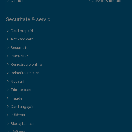
Contact
Servicii & noutăți
Securitate & servicii
Card prepaid
Activare card
Securitate
Plată NFC
Reîncărcare online
Reîncărcare cash
Neosurf
Trimite bani
Fraude
Card angajați
Călătorii
Blocaj bancar