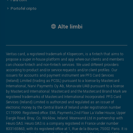
Fără cont
Portofel cripto
Alte limbi
Veritas card, a registered trademark of Klopercom, is a fintech that aims to
propose a super in-house platform and app where our clients and members
can choose fintech and non-fintech services. We used different providers
according to product and/or service requests and/or client profiles. Our
issuers for accounts and payment instrument are PFS Card Services
(Ireland) Limited (trading as PCSIL) pursuant to a license by Mastercard
International, Narvi Payments Oy Ab, Monavate UAB pursuant to a license
by Mastercard International. Mastercard and the Mastercard Brand Mark are
registered trademarks of Mastercard International Incorporated. PFS Card
Services (Ireland) Limited is authorized and regulated as an issuer of
electronic money by the Central Bank of Ireland under registration number
C175999. Registered office: EML Payments,2nd Floor La Vallee House, Upper
Dargle Road, Bray, Co. Wicklow, Ireland. Moorwand Ltd in partnership with
Heuro SAS. Heuro SAS is a company registered in France under number
833165863, with its registered office at 1, Rue de la Bourse, 75002 Paris. It is