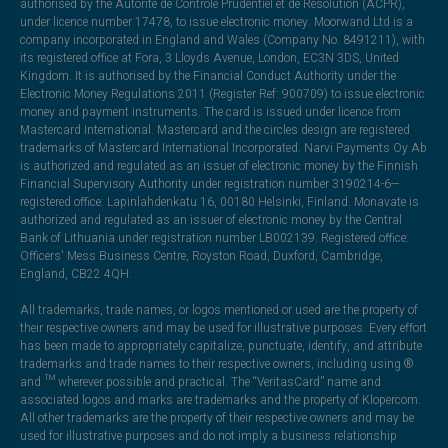
authorised by the Autorité de Contrôle Prudentiel et de Résolution (ACPR),
under licence number 17478, to issue electronic money. Moorwand Ltd is a
company incorporated in England and Wales (Company No. 8491211), with
its registered office at Fora, 3 Lloyds Avenue, London, EC3N 3DS, United
Kingdom. It is authorised by the Financial Conduct Authority under the
Electronic Money Regulations 2011 (Register Ref: 900709) to issue electronic
money and payment instruments. The card is issued under licence from
Mastercard International. Mastercard and the circles design are registered
trademarks of Mastercard International Incorporated. Narvi Payments Oy Ab
is authorized and regulated as an issuer of electronic money by the Finnish
Financial Supervisory Authority under registration number 3190214-6—
registered office: Lapinlahdenkatu 16, 00180 Helsinki, Finland. Monavate is
authorized and regulated as an issuer of electronic money by the Central
Bank of Lithuania under registration number LB002139. Registered office:
Officers' Mess Business Centre, Royston Road, Duxford, Cambridge,
England, CB22 4QH.
All trademarks, trade names, or logos mentioned or used are the property of
their respective owners and may be used for illustrative purposes. Every effort
has been made to appropriately capitalize, punctuate, identify, and attribute
trademarks and trade names to their respective owners, including using ®
and ™ wherever possible and practical. The “VeritasCard” name and
associated logos and marks are trademarks and the property of Klopercom.
All other trademarks are the property of their respective owners and may be
used for illustrative purposes and do not imply a business relationship