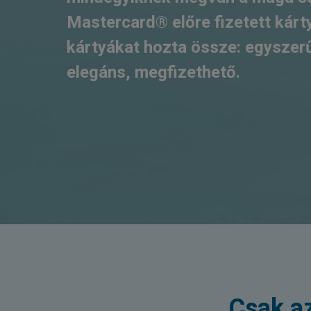
Mastercard®
előre fizetett kárt
kártyákat hozta össze: egyszerű
elegáns, megfizethető.
Csak az