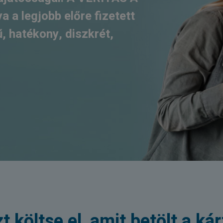
ya a legjobb előre fizetett
, hatékony, diszkrét,
t költse el, amit betölt a kár