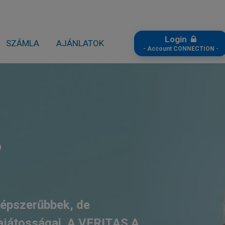
Login
SZÁMLA
AJÁNLATOK
- Account CONNECTION -
?
 népszerűbbek, de
játosságai. A
VERITAS A