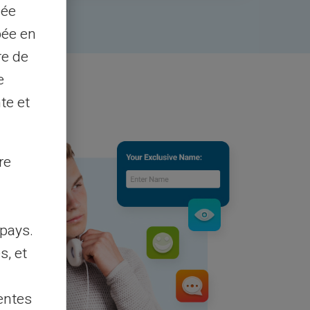
sée
pée en
re de
e
te et
re
pays.
s, et
entes