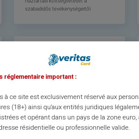
háztartási költségvetését a
szabadidős tevékenységeitől.
s réglementaire important :
Nemzetközi
ès à ce site est exclusivement réservé aux perso
A VERITAS Prepaid Mastercard®
res (18+) ainsi qu'aux entités juridiques légalem
bárhol működik, ahol a Mastercard®
istrées et opérant dans un pays de la zone euro,
elfogadó táblát látja.
resse résidentielle ou professionnelle valide.