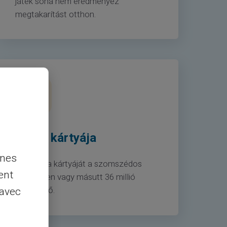
játék soha nem eredményez
megtakarítást otthon.
Az Ön kártyája
nnes
Használja kártyáját a szomszédos
ent
pékségben vagy másutt 36 millió
 avec
kereskedő.