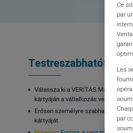
Ce si
par u
intern
Verit
garant
optimi
Testreszabható: Ingy
Les s
fourni
opéra
Válassza ki a VERITAS Mastercard® 
soumi
kártyáján a vállalkozás vezeték- és 
Chaqu
Erősen személyre szabhatja VERIT
par c
kártyáját.
soumi
Figyelem:
Furcsa, a rasszista vagy s