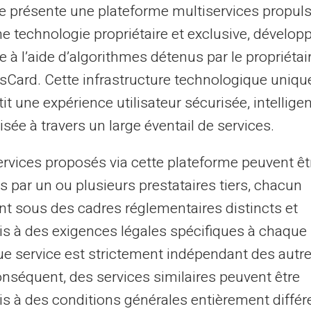
te présente une plateforme multiservices propul
ne technologie propriétaire et exclusive, dévelop
e à l’aide d’algorithmes détenus par le propriétai
asCard. Cette infrastructure technologique uniqu
it une expérience utilisateur sécurisée, intelligen
sée à travers un large éventail de services.
enes opció
ervices proposés via cette plateforme peuvent êt
s par un ou plusieurs prestataires tiers, chacun
nt sous des cadres réglementaires distincts et
előre fizetett
s à des exigences légales spécifiques à chaque 
utónevét vagy nevét.
e service est strictement indépendant des autre
AS Mastercard®
onséquent, des services similaires peuvent être
s à des conditions générales entièrement différ
értő neveket