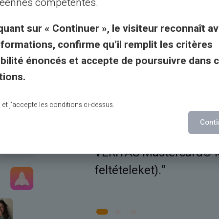
barátok és rokonok között:
éennes compétentes.
quant sur « Continuer », le visiteur reconnaît av
nformations, confirme qu’il remplit les critères
gibilité énoncés et accepte de poursuivre dans 
tions.
lu et j’accepte les conditions ci-dessus.
lájára.
Pénzt utalhat a világ
Conti
olyan barátjának és csa
VERITAS Mastercard® ká
feltételeket).