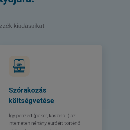
izzék kiadásaikat
Szórakozás
költségvetése
Így pénzért (póker, kaszinó...) az
interneten néhány euróért történő