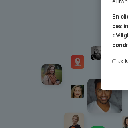
europ
En cli
ces i
d’éli
condi
J’ai 
Pénz átutalása a világ bármely bankszám