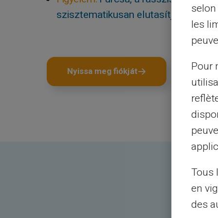
selon 
szisztematikusan elutasítják.
les li
peuve
Pour m
Nyissa meg fiókját
utilis
reflè
dispon
peuve
applic
Tous 
en vig
des a