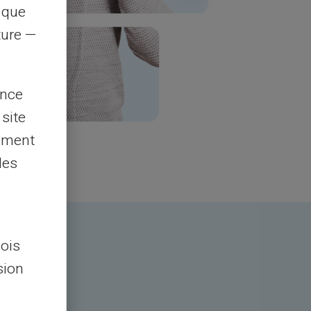
s que
rture —
ence
 site
lement
les
lois
sion