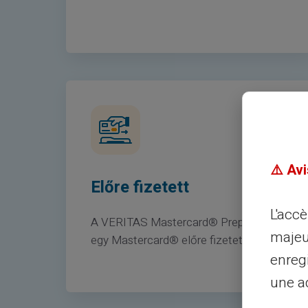
⚠️ Avi
Előre fizetett
L'acc
A VERITAS Mastercard® Prepaid Card
majeu
egy Mastercard® előre fizetett kártya.
enreg
une ad