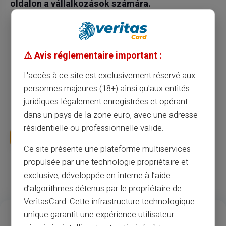
oldalon a vállalkozások számára.
Pénzt kereshet a webhelyén, üzletében vagy
blogjában lévő forgalommal.
⚠️ Avis réglementaire important :
Növeli az értékesítést és a bevételt, és további
bevételt generál minden eladott kártyához.
L'accès à ce site est exclusivement réservé aux
personnes majeures (18+) ainsi qu'aux entités
Csatlakozol egy stabil partnerségi rendszerhez,
juridiques légalement enregistrées et opérant
amely egy „win - win” modellen alapul.
dans un pays de la zone euro, avec une adresse
résidentielle ou professionnelle valide.
Legyen partnerünk
Ce site présente une plateforme multiservices
propulsée par une technologie propriétaire et
exclusive, développée en interne à l’aide
d’algorithmes détenus par le propriétaire de
VeritasCard. Cette infrastructure technologique
13
37
M
unique garantit une expérience utilisateur