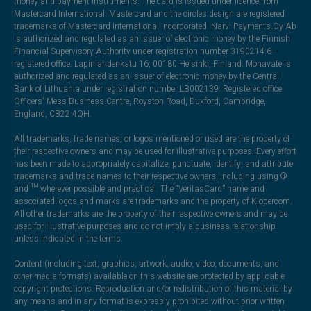
money and payment instruments. The card is issued under licence from
Mastercard International. Mastercard and the circles design are registered
trademarks of Mastercard International Incorporated. Narvi Payments Oy Ab
is authorized and regulated as an issuer of electronic money by the Finnish
Financial Supervisory Authority under registration number 3190214-6—
registered office: Lapinlahdenkatu 16, 00180 Helsinki, Finland. Monavate is
authorized and regulated as an issuer of electronic money by the Central
Bank of Lithuania under registration number LB002139. Registered office:
Officers' Mess Business Centre, Royston Road, Duxford, Cambridge,
England, CB22 4QH.
All trademarks, trade names, or logos mentioned or used are the property of
their respective owners and may be used for illustrative purposes. Every effort
has been made to appropriately capitalize, punctuate, identify, and attribute
trademarks and trade names to their respective owners, including using ®
and ™ wherever possible and practical. The “VeritasCard” name and
associated logos and marks are trademarks and the property of Klopercom.
All other trademarks are the property of their respective owners and may be
used for illustrative purposes and do not imply a business relationship
unless indicated in the terms.
Content (including text, graphics, artwork, audio, video, documents, and
other media formats) available on this website are protected by applicable
copyright protections. Reproduction and/or redistribution of this material by
any means and in any format is expressly prohibited without prior written