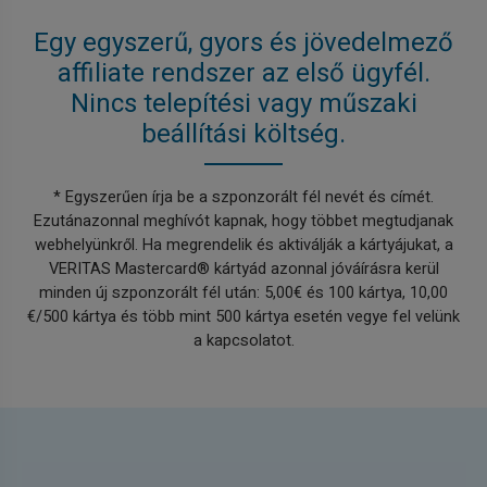
Egy egyszerű, gyors és jövedelmező
affiliate rendszer az első ügyfél.
Nincs telepítési vagy műszaki
beállítási költség.
* Egyszerűen írja be a szponzorált fél nevét és címét.
Ezutánazonnal meghívót kapnak, hogy többet megtudjanak
webhelyünkről. Ha megrendelik és aktiválják a kártyájukat, a
VERITAS Mastercard® kártyád azonnal jóváírásra kerül
minden új szponzorált fél után: 5,00€ és 100 kártya, 10,00
€/500 kártya és több mint 500 kártya esetén vegye fel velünk
a kapcsolatot.