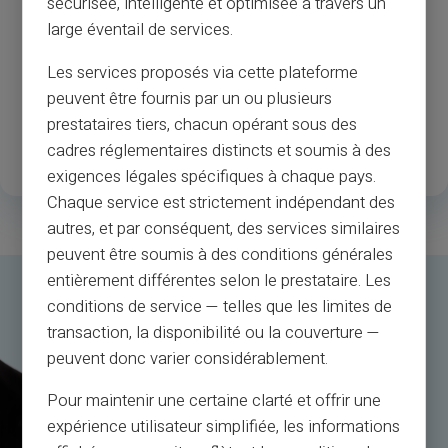
sécurisée, intelligente et optimisée à travers un
Éves tapasztalat
Kereskedők és ATM
large éventail de services.
elfogadás
Les services proposés via cette plateforme
1
.3M
35
peuvent être fournis par un ou plusieurs
prestataires tiers, chacun opérant sous des
Boldog regisztrált
Elérhető országok
cadres réglementaires distincts et soumis à des
ügyfelek
exigences légales spécifiques à chaque pays.
Chaque service est strictement indépendant des
autres, et par conséquent, des services similaires
peuvent être soumis à des conditions générales
entièrement différentes selon le prestataire. Les
conditions de service — telles que les limites de
transaction, la disponibilité ou la couverture —
peuvent donc varier considérablement.
Pour maintenir une certaine clarté et offrir une
expérience utilisateur simplifiée, les informations