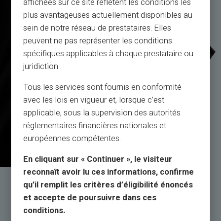
affichées sur ce site reflètent les conditions les
plus avantageuses actuellement disponibles au
sein de notre réseau de prestataires. Elles
peuvent ne pas représenter les conditions
spécifiques applicables à chaque prestataire ou
juridiction.
Tous les services sont fournis en conformité
avec les lois en vigueur et, lorsque c’est
applicable, sous la supervision des autorités
réglementaires financières nationales et
européennes compétentes.
En cliquant sur « Continuer », le visiteur
reconnaît avoir lu ces informations, confirme
qu’il remplit les critères d’éligibilité énoncés
Szolgáltatás és támogatás
et accepte de poursuivre dans ces
valódi emberek által, nem botok
conditions.