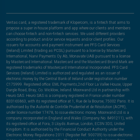
Veritas card, a registered trademark of Klopercom, is a fintech that aims to
propose a super in-house platform and app where our clients and members
can choose fintech and non-fintech services. We used different providers
according to product and/or service requests and/or client profiles. Our
issuers for accounts and payment instrument are PFS Card Services
(Ireland) Limited (trading as PCSIL) pursuant to a license by Mastercard
International, Narvi Payments Oy Ab, Monavate UAB pursuant to a license
by Mastercard International. Mastercard and the Mastercard Brand Mark are
registered trademarks of Mastercard International Incorporated. PFS Card
Services (Ireland) Limited is authorized and regulated as an issuer of
electronic money by the Central Bank of Ireland under registration number
C175999. Registered office: EML Payments,2nd Floor La Vallee House, Upper
Dargle Road, Bray, Co. Wicklow, Ireland. Moorwand Ltd in partnership with
Heuro SAS. Heuro SAS is a company registered in France under number
833165863, with its registered office at 1, Rue de la Bourse, 75002 Paris. It is
authorised by the Autorité de Contrôle Prudentiel et de Résolution (ACPR),
under licence number 17478, to issue electronic money. Moorwand Ltd is a
company incorporated in England and Wales (Company No. 8491211), with
its registered office at Fora, 3 Lloyds Avenue, London, EC3N 3DS, United
Kingdom. It is authorised by the Financial Conduct Authority under the
Electronic Money Regulations 2011 (Register Ref: 900709) to issue electronic