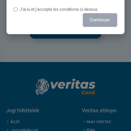
Ügyfélszolgálat angolul az Ön szolgálatában jegy 24/24,
J’ai lu et j’accepte les conditions ci-dessus.
telefonon hétfőtől szombatig 9 órától 18h30-ig
Continuer
Lépjen kapcsolatba velünk
Jogi feltételek
Veritas előnyei
ÁSZF
Miért VERITAS
Jogi nyilatkozat
IBAN