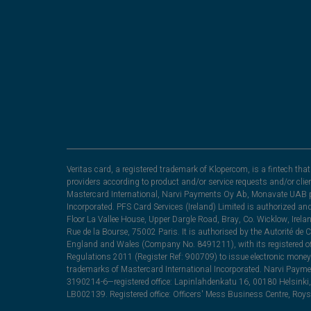
Veritas card, a registered trademark of Klopercom, is a fintech t
providers according to product and/or service requests and/or clie
Mastercard International, Narvi Payments Oy Ab, Monavate UAB pu
Incorporated. PFS Card Services (Ireland) Limited is authorized a
Floor La Vallee House, Upper Dargle Road, Bray, Co. Wicklow, Irel
Rue de la Bourse, 75002 Paris. It is authorised by the Autorité de
England and Wales (Company No. 8491211), with its registered off
Regulations 2011 (Register Ref: 900709) to issue electronic money
trademarks of Mastercard International Incorporated. Narvi Paymen
3190214-6—registered office: Lapinlahdenkatu 16, 00180 Helsinki, 
LB002139. Registered office: Officers' Mess Business Centre, Ro