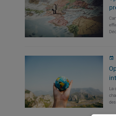
pr
Car
eff
Déc
Op
in
La 
chan
des