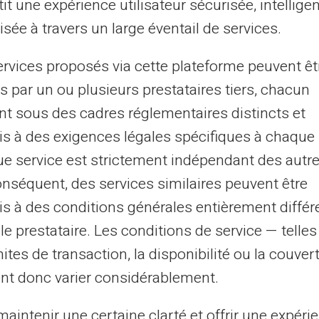
it une expérience utilisateur sécurisée, intelligen
rte prépayée
sée à travers un large éventail de services.
s vous posez sûrement la question comment réduire
frais ? Une solution efficace est l'utilisation d'une carte
ervices proposés via cette plateforme peuvent êt
payée. Alors, comment cette...
s par un ou plusieurs prestataires tiers, chacun
nt sous des cadres réglementaires distincts et
s à des exigences légales spécifiques à chaque 
21/12/2024
Veritas
Carte prépayée
e service est strictement indépendant des autre
timisez vos finances : la carte
onséquent, des services similaires peuvent être
épayée et les découverts bancaires
s à des conditions générales entièrement différ
gestion des finances personnelles peut souvent être
le prestataire. Les conditions de service — telle
lexe, en particulier lorsqu'il s'agit d'éviter les
mites de transaction, la disponibilité ou la couve
ouverts bancaires coûteux. La cart...
nt donc varier considérablement.
aintenir une certaine clarté et offrir une expéri