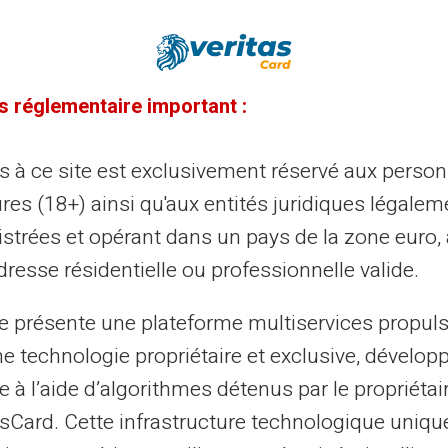
23/12/2024
Veritas
Carte prépayée
timisez vos opérations bancaires
s réglementaire important :
ec la carte prépayée pour virements
EPA
ès à ce site est exclusivement réservé aux perso
res (18+) ainsi qu'aux entités juridiques légalem
liser des virements SEPA n'a jamais été aussi simple
avec une carte prépayée. Adaptée pour ceux qui
istrées et opérant dans un pays de la zone euro,
herchent une alternative aux banques t...
resse résidentielle ou professionnelle valide.
te présente une plateforme multiservices propul
22/12/2024
Veritas
Carte prépayée
ne technologie propriétaire et exclusive, dévelop
timisez vos finances : comment
e à l’aide d’algorithmes détenus par le propriétai
asCard. Cette infrastructure technologique uniqu
iter les frais bancaires grâce à une