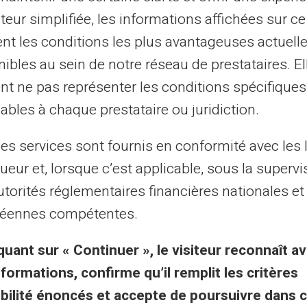
21
22
23
24
...
31
32
›
ateur simplifiée, les informations affichées sur ce
tent les conditions les plus avantageuses actuel
ibles au sein de notre réseau de prestataires. El
al purposes only and has no contractual or legal value. Although we strive to ensure
 the authors of the articles cannot be held responsible for decisions or actions taken
nt ne pas représenter les conditions spécifiques
lity. We encourage you to consult a qualified professional or an expert for any impor
ables à chaque prestataire ou juridiction.
updated without notice. By visiting this blog, you agree that Carte Veritas and its par
ts of this site, whether they are linked to errors, omissions or the interpretation of 
les services sont fournis en conformité avec les 
ueur et, lorsque c’est applicable, sous la supervi
utorités réglementaires financières nationales et
éennes compétentes.
 & Terms
Les + de Veritas
quant sur « Continuer », le visiteur reconnaît av
nformations, confirme qu’il remplit les critères
Pourquoi Veritas ?
gibilité énoncés et accepte de poursuivre dans 
ions légales
RIB et IBAN dédiés inclu