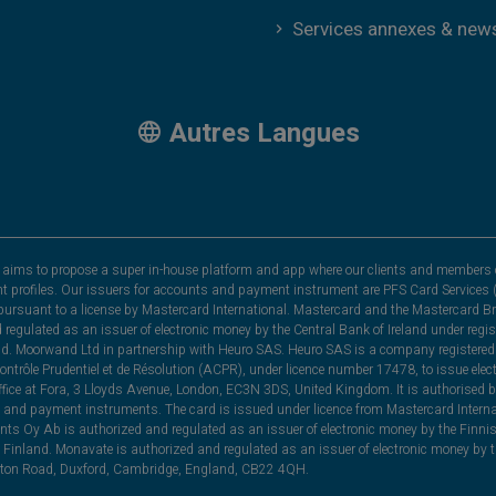
Services annexes & new
Autres Langues
hat aims to propose a super in-house platform and app where our clients and members 
nt profiles. Our issuers for accounts and payment instrument are PFS Card Services (
rsuant to a license by Mastercard International. Mastercard and the Mastercard Bra
nd regulated as an issuer of electronic money by the Central Bank of Ireland under r
and. Moorwand Ltd in partnership with Heuro SAS. Heuro SAS is a company registered 
 Contrôle Prudentiel et de Résolution (ACPR), under licence number 17478, to issue e
ice at Fora, 3 Lloyds Avenue, London, EC3N 3DS, United Kingdom. It is authorised b
 and payment instruments. The card is issued under licence from Mastercard Internat
ts Oy Ab is authorized and regulated as an issuer of electronic money by the Finni
Finland. Monavate is authorized and regulated as an issuer of electronic money by t
yston Road, Duxford, Cambridge, England, CB22 4QH.