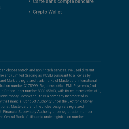
Carte sans compte bancaire
s
Crypto Wallet
can choose fintech and non-fintech services. We used different
Ireland) Limited (trading as PCSIL) pursuant to a license by
nd Mark are registered trademarks of Mastercard International
egistration number C175999. Registered office: EML Payments,2nd
in France under number 833165863, with its registered office at 1,
lectronic money. Moorwand Ltd is a company incorporated in
y the Financial Conduct Authority under the Electronic Money
ional. Mastercard and the circles design are registered
sh Financial Supervisory Authority under registration number
he Central Bank of Lithuania under registration number