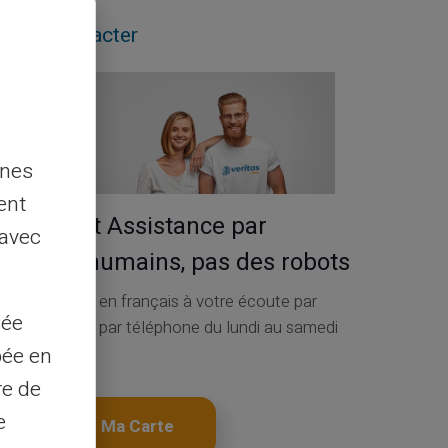
Nous contacter
nnes
ent
Service et Assistance par
 avec
de vrais humains, pas des robots
Service Client en français à votre écoute par
sée
ticket 24h/24, par téléphone du lundi au samedi
de 9h à 18h30
pée en
re de
e
Obtenir Ma Carte