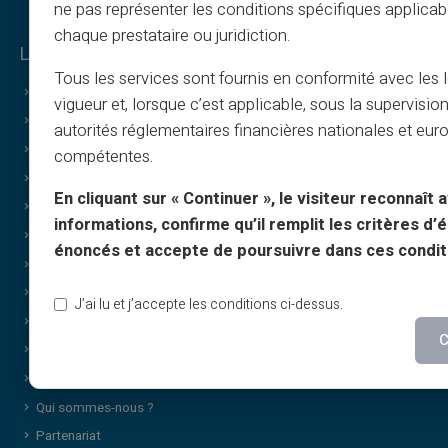
ne pas représenter les conditions spécifiques applicab
chaque prestataire ou juridiction.
Legal & Terms
Tous les services sont fournis en conformité avec les 
CGV
vigueur et, lorsque c’est applicable, sous la supervisio
Mentions légales
autorités réglementaires financières nationales et eu
Politiques de confidentialité
compétentes.
Politique d’utilisation
En cliquant sur « Continuer », le visiteur reconnaît a
Politique des cookies
informations, confirme qu’il remplit les critères d’él
FAQ
énoncés et accepte de poursuivre dans ces condit
Tutoriels
T&C - Parrainage
J’ai lu et j’accepte les conditions ci-dessus.
Print & image policy
C
T&C - Carte cadeau
Cashback T&C
Qui sommes-nous ?
Partenariat