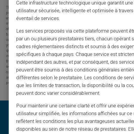
Cette infrastructure technologique unique garantit un
The information provided on this blog is presented for informational
utilisateur sécurisée, intelligente et optimisée à travers
purposes only and has no contractual or legal value. Although we strive to
éventail de services.
ensure the accuracy, completeness and updating of the published content, it
may contain errors, omissions or inaccuracies. Carte Veritas and the authors
of the articles cannot be held responsible for decisions or actions taken
Les services proposés via cette plateforme peuvent êtr
based on the information contained in this blog. Any use of this information
par un ou plusieurs prestataires tiers, chacun opérant
is made at your own risk and under your sole responsibility. We encourage
you to consult a qualified professional or an expert for any important
cadres réglementaires distincts et soumis à des exige
question or decision relating to the subjects discussed. In addition, the
spécifiques à chaque pays. Chaque service est stricte
information presented on this site may be modified or updated without notice.
By visiting this blog, you agree that Carte Veritas and its partners are
indépendant des autres, et par conséquent, des service
released from any liability concerning losses, direct or indirect damages, or
peuvent être soumis à des conditions générales entiè
consequences arising from the use of the contents of this site, whether they
différentes selon le prestataire. Les conditions de serv
are linked to errors, omissions or the interpretation of the information
published.
que les limites de transaction, la disponibilité ou la c
peuvent donc varier considérablement.
Pour maintenir une certaine clarté et offrir une expéri
utilisateur simplifiée, les informations affichées sur ce 
reflètent les conditions les plus avantageuses actuell
disponibles au sein de notre réseau de prestataires. El