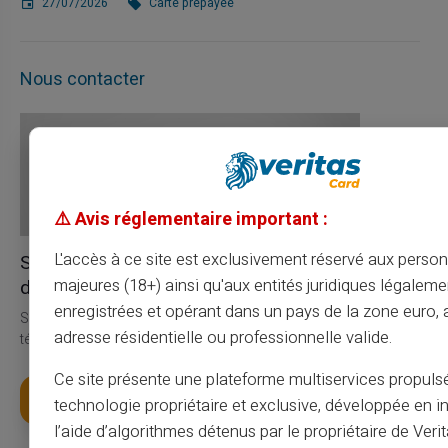
27/07/2026
Carte prépayée
Nous contacter
⚠️ Avis réglementaire important :
L'accès à ce site est exclusivement réservé aux perso
Service et Assistance par
de vrais humains, pas des robots
majeures (18+) ainsi qu'aux entités juridiques légaleme
enregistrées et opérant dans un pays de la zone euro,
Service Client en français à votre écoute par ticket 24h/24, par
adresse résidentielle ou professionnelle valide.
téléphone du lundi au samedi de 9h à 18h30
Ce site présente une plateforme multiservices propuls
Obtenir Ma Carte
technologie propriétaire et exclusive, développée en i
l’aide d’algorithmes détenus par le propriétaire de Veri