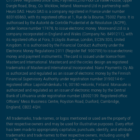
C175999. Registered office: EML Payments,2nd Floor La Vallee House, Upper
Dargle Road, Bray, Co. Wicklow, Ireland. Moorwand Ltd in partnership with
Heuro SAS. Heuro SAS is a company registered in France under number
833165863, with its registered office at 1, Rue de la Bourse, 75002 Paris. It is
authorised by the Autorité de Contrôle Prudentiel et de Résolution (ACPR),
under licence number 17478, to issue electronic money. Moorwand Ltd is a
company incorporated in England and Wales (Company No. 8491211), with
its registered office at Fora, 3 Lloyds Avenue, London, EC3N 3DS, United
Kingdom. It is authorised by the Financial Conduct Authority under the
Electronic Money Regulations 2011 (Register Ref: 900709) to issue electronic
money and payment instruments. The card is issued under licence from
Mastercard International. Mastercard and the circles design are registered
trademarks of Mastercard International Incorporated. Narvi Payments Oy Ab
is authorized and regulated as an issuer of electronic money by the Finnish
Financial Supervisory Authority under registration number 3190214-6—
registered office: Lapinlahdenkatu 16, 00180 Helsinki, Finland. Monavate is
authorized and regulated as an issuer of electronic money by the Central
Bank of Lithuania under registration number LB002139. Registered office:
Officers' Mess Business Centre, Royston Road, Duxford, Cambridge,
England, CB22 4QH.
All trademarks, trade names, or logos mentioned or used are the property of
their respective owners and may be used for illustrative purposes. Every effort
has been made to appropriately capitalize, punctuate, identify, and attribute
trademarks and trade names to their respective owners, including using ®