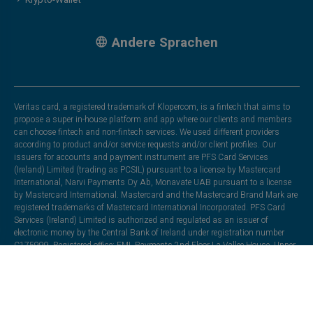
Krypto-Wallet
Andere Sprachen
Veritas card, a registered trademark of Klopercom, is a fintech that aims to
propose a super in-house platform and app where our clients and members
can choose fintech and non-fintech services. We used different providers
according to product and/or service requests and/or client profiles. Our
issuers for accounts and payment instrument are PFS Card Services
(Ireland) Limited (trading as PCSIL) pursuant to a license by Mastercard
International, Narvi Payments Oy Ab, Monavate UAB pursuant to a license
by Mastercard International. Mastercard and the Mastercard Brand Mark are
registered trademarks of Mastercard International Incorporated. PFS Card
Services (Ireland) Limited is authorized and regulated as an issuer of
electronic money by the Central Bank of Ireland under registration number
C175999. Registered office: EML Payments,2nd Floor La Vallee House, Upper
Dargle Road, Bray, Co. Wicklow, Ireland. Moorwand Ltd in partnership with
Heuro SAS. Heuro SAS is a company registered in France under number
833165863, with its registered office at 1, Rue de la Bourse, 75002 Paris. It is
authorised by the Autorité de Contrôle Prudentiel et de Résolution (ACPR),
under licence number 17478, to issue electronic money. Moorwand Ltd is a