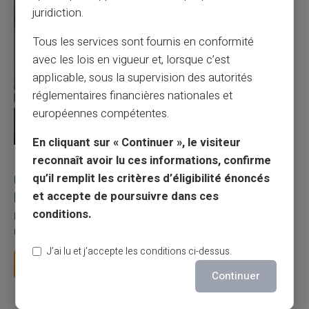
juridiction.
Tous les services sont fournis en conformité
avec les lois en vigueur et, lorsque c’est
applicable, sous la supervision des autorités
réglementaires financières nationales et
européennes compétentes.
En cliquant sur « Continuer », le visiteur
reconnaît avoir lu ces informations, confirme
27/07/2026
Veritas
Carte prépayée
qu’il remplit les critères d’éligibilité énoncés
Utilisation responsable du paiement mobile avec
la carte Veritas
et accepte de poursuivre dans ces
conditions.
Le paiement mobile s'est imposé dans les habitudes quotidiennes,
mais il appelle des réflexes pour é...
J’ai lu et j’accepte les conditions ci-dessus.
Lire la suite
Continuer