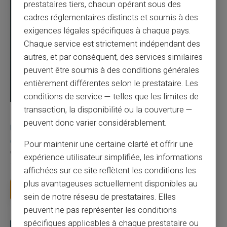
prestataires tiers, chacun opérant sous des
cadres réglementaires distincts et soumis à des
exigences légales spécifiques à chaque pays.
Chaque service est strictement indépendant des
autres, et par conséquent, des services similaires
peuvent être soumis à des conditions générales
entièrement différentes selon le prestataire. Les
conditions de service — telles que les limites de
transaction, la disponibilité ou la couverture —
03/08/2026
Veritas
Carte prépayée
peuvent donc varier considérablement.
Une carte bancaire gratuite sans compte, ça
existe ?
Pour maintenir une certaine clarté et offrir une
Vous avez tapé cette recherche parce que votre banque vous
expérience utilisateur simplifiée, les informations
facture 50 € par an pour une carte que vo...
affichées sur ce site reflètent les conditions les
plus avantageuses actuellement disponibles au
Lire la suite
sein de notre réseau de prestataires. Elles
peuvent ne pas représenter les conditions
spécifiques applicables à chaque prestataire ou