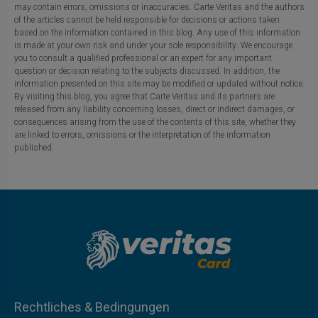
may contain errors, omissions or inaccuracies. Carte Veritas and the authors
of the articles cannot be held responsible for decisions or actions taken
based on the information contained in this blog. Any use of this information
is made at your own risk and under your sole responsibility. We encourage
you to consult a qualified professional or an expert for any important
question or decision relating to the subjects discussed. In addition, the
information presented on this site may be modified or updated without notice.
By visiting this blog, you agree that Carte Veritas and its partners are
released from any liability concerning losses, direct or indirect damages, or
consequences arising from the use of the contents of this site, whether they
are linked to errors, omissions or the interpretation of the information
published.
Rechtliches & Bedingungen