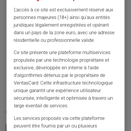
Maximisez l'efficacité de vos allocations
L'accès à ce site est exclusivement réservé aux
avec une carte prépayée
personnes majeures (18+) ainsi qu'aux entités
juridiques légalement enregistrées et opérant
Article précédent
dans un pays de la zone euro, avec une adresse
résidentielle ou professionnelle valide.
Ce site présente une plateforme multiservices
Maîtriser les dépenses familiales avec une
carte prépayée
propulsée par une technologie propriétaire et
exclusive, développée en interne à l’aide
d’algorithmes détenus par le propriétaire de
Article suivant
VeritasCard. Cette infrastructure technologique
unique garantit une expérience utilisateur
sécurisée, intelligente et optimisée à travers un
large éventail de services.
Articles similaires
Les services proposés via cette plateforme
peuvent être fournis par un ou plusieurs