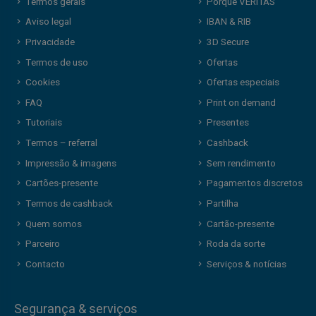
Termos gerais
Porquê VERITAS
Aviso legal
IBAN & RIB
Privacidade
3D Secure
Termos de uso
Ofertas
Cookies
Ofertas especiais
FAQ
Print on demand
Tutoriais
Presentes
Termos – referral
Cashback
Impressão & imagens
Sem rendimento
Cartões-presente
Pagamentos discretos
Termos de cashback
Partilha
Quem somos
Cartão-presente
Parceiro
Roda da sorte
Contacto
Serviços & notícias
Segurança & serviços