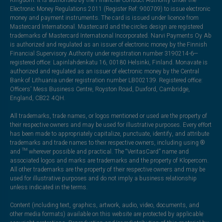
Electronic Money Regulations 2011 (Register Ref: 900709) to issue electronic
money and payment instruments. The card is issued under licence from
Mastercard International. Mastercard and the circles design are registered
trademarks of Mastercard International Incorporated. Narvi Payments Oy Ab
is authorized and regulated as an issuer of electronic money by the Finnish
Financial Supervisory Authority under registration number 3190214-6—
registered office: Lapinlahdenkatu 16, 00180 Helsinki, Finland. Monavate is
authorized and regulated as an issuer of electronic money by the Central
Bank of Lithuania under registration number LB002139. Registered office:
Officers' Mess Business Centre, Royston Road, Duxford, Cambridge,
England, CB22 4QH.
All trademarks, trade names, or logos mentioned or used are the property of
their respective owners and may be used for illustrative purposes. Every effort
has been made to appropriately capitalize, punctuate, identify, and attribute
trademarks and trade names to their respective owners, including using ®
and ™ wherever possible and practical. The “VeritasCard” name and
associated logos and marks are trademarks and the property of Klopercom.
All other trademarks are the property of their respective owners and may be
used for illustrative purposes and do not imply a business relationship
unless indicated in the terms.
Content (including text, graphics, artwork, audio, video, documents, and
other media formats) available on this website are protected by applicable