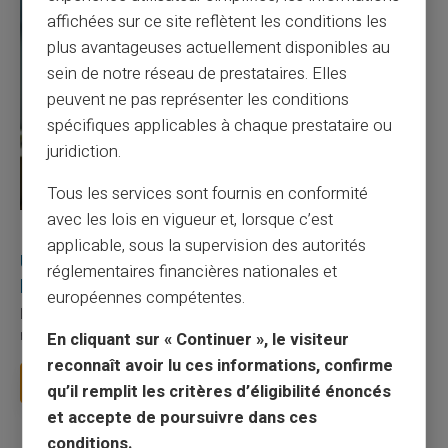
affichées sur ce site reflètent les conditions les
plus avantageuses actuellement disponibles au
sein de notre réseau de prestataires. Elles
peuvent ne pas représenter les conditions
spécifiques applicables à chaque prestataire ou
juridiction.
Tous les services sont fournis en conformité
avec les lois en vigueur et, lorsque c’est
27/07/2026
Veritas
Carte prépayée
applicable, sous la supervision des autorités
Utilisation responsable du paiement mobile avec
réglementaires financières nationales et
la carte Veritas
européennes compétentes.
Le paiement mobile s'est imposé dans les habitudes quotidiennes,
mais il appelle des réflexes pour é...
En cliquant sur « Continuer », le visiteur
reconnaît avoir lu ces informations, confirme
Lire la suite
qu’il remplit les critères d’éligibilité énoncés
et accepte de poursuivre dans ces
conditions.