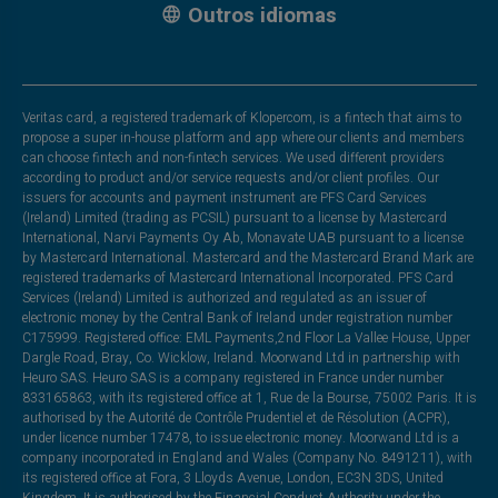
Outros idiomas
Veritas card, a registered trademark of Klopercom, is a fintech that aims to
propose a super in-house platform and app where our clients and members
can choose fintech and non-fintech services. We used different providers
according to product and/or service requests and/or client profiles. Our
issuers for accounts and payment instrument are PFS Card Services
(Ireland) Limited (trading as PCSIL) pursuant to a license by Mastercard
International, Narvi Payments Oy Ab, Monavate UAB pursuant to a license
by Mastercard International. Mastercard and the Mastercard Brand Mark are
registered trademarks of Mastercard International Incorporated. PFS Card
Services (Ireland) Limited is authorized and regulated as an issuer of
electronic money by the Central Bank of Ireland under registration number
C175999. Registered office: EML Payments,2nd Floor La Vallee House, Upper
Dargle Road, Bray, Co. Wicklow, Ireland. Moorwand Ltd in partnership with
Heuro SAS. Heuro SAS is a company registered in France under number
833165863, with its registered office at 1, Rue de la Bourse, 75002 Paris. It is
authorised by the Autorité de Contrôle Prudentiel et de Résolution (ACPR),
under licence number 17478, to issue electronic money. Moorwand Ltd is a
company incorporated in England and Wales (Company No. 8491211), with
its registered office at Fora, 3 Lloyds Avenue, London, EC3N 3DS, United
Kingdom. It is authorised by the Financial Conduct Authority under the