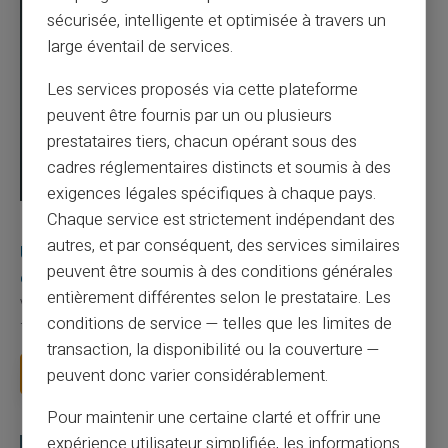
sécurisée, intelligente et optimisée à travers un
large éventail de services.
Les services proposés via cette plateforme
peuvent être fournis par un ou plusieurs
prestataires tiers, chacun opérant sous des
cadres réglementaires distincts et soumis à des
exigences légales spécifiques à chaque pays.
Chaque service est strictement indépendant des
03/08/2026
Veritas
Carte prépayée
autres, et par conséquent, des services similaires
Une carte bancaire gratuite sans compte, ça
peuvent être soumis à des conditions générales
existe ?
entièrement différentes selon le prestataire. Les
Vous avez tapé cette recherche parce que votre banque vous
conditions de service — telles que les limites de
facture 50 € par an pour une carte que vo...
transaction, la disponibilité ou la couverture —
Lire la suite
peuvent donc varier considérablement.
Pour maintenir une certaine clarté et offrir une
expérience utilisateur simplifiée, les informations