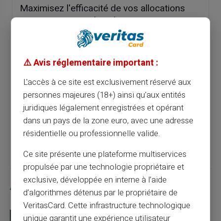
Maximisez l'efficacité de vos allocations
avec une carte prépayée
Article précédent
⚠️ Avis réglementaire important :
L'accès à ce site est exclusivement réservé aux
Maîtriser les dépenses familiales avec une
personnes majeures (18+) ainsi qu'aux entités
carte prépayée
juridiques légalement enregistrées et opérant
dans un pays de la zone euro, avec une adresse
Article suivant
résidentielle ou professionnelle valide.
Ce site présente une plateforme multiservices
propulsée par une technologie propriétaire et
exclusive, développée en interne à l’aide
Articles similaires
d’algorithmes détenus par le propriétaire de
VeritasCard. Cette infrastructure technologique
unique garantit une expérience utilisateur