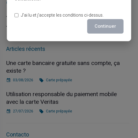
Catégories
J’ai lu et j’accepte les conditions ci-dessus.
Carte prépayée
Continuer
Escroquerie
Articles récents
Une carte bancaire gratuite sans compte, ça
existe ?
03/08/2026
Carte prépayée
Utilisation responsable du paiement mobile
avec la carte Veritas
27/07/2026
Carte prépayée
Contacto