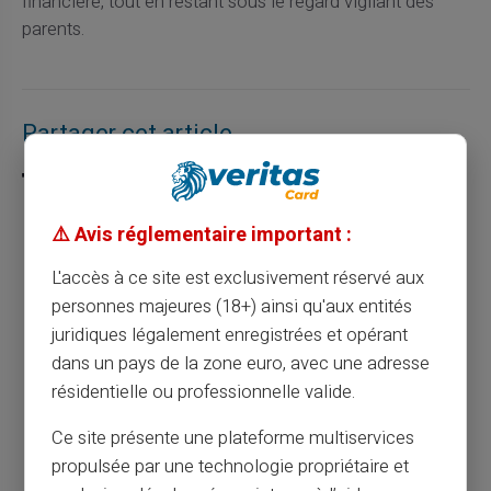
financière, tout en restant sous le regard vigilant des
parents.
Partager cet article
⚠️ Avis réglementaire important :
Gérez mieux votre budget avec une carte
L'accès à ce site est exclusivement réservé aux
prépayée
personnes majeures (18+) ainsi qu'aux entités
juridiques légalement enregistrées et opérant
Article précédent
dans un pays de la zone euro, avec une adresse
résidentielle ou professionnelle valide.
Ce site présente une plateforme multiservices
Gérer l'argent de poche des enfants avec
propulsée par une technologie propriétaire et
une carte prépayée