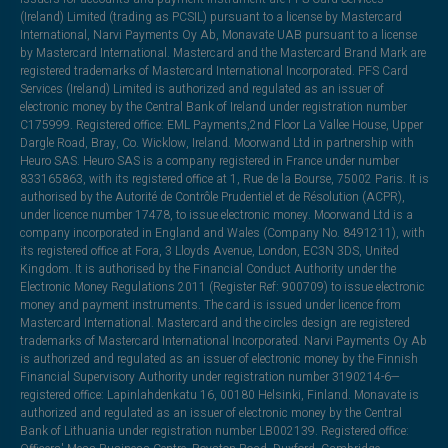
(Ireland) Limited (trading as PCSIL) pursuant to a license by Mastercard
International, Narvi Payments Oy Ab, Monavate UAB pursuant to a license
by Mastercard International. Mastercard and the Mastercard Brand Mark are
registered trademarks of Mastercard International Incorporated. PFS Card
Services (Ireland) Limited is authorized and regulated as an issuer of
electronic money by the Central Bank of Ireland under registration number
C175999. Registered office: EML Payments,2nd Floor La Vallee House, Upper
Dargle Road, Bray, Co. Wicklow, Ireland. Moorwand Ltd in partnership with
Heuro SAS. Heuro SAS is a company registered in France under number
833165863, with its registered office at 1, Rue de la Bourse, 75002 Paris. It is
authorised by the Autorité de Contrôle Prudentiel et de Résolution (ACPR),
under licence number 17478, to issue electronic money. Moorwand Ltd is a
company incorporated in England and Wales (Company No. 8491211), with
its registered office at Fora, 3 Lloyds Avenue, London, EC3N 3DS, United
Kingdom. It is authorised by the Financial Conduct Authority under the
Electronic Money Regulations 2011 (Register Ref: 900709) to issue electronic
money and payment instruments. The card is issued under licence from
Mastercard International. Mastercard and the circles design are registered
trademarks of Mastercard International Incorporated. Narvi Payments Oy Ab
is authorized and regulated as an issuer of electronic money by the Finnish
Financial Supervisory Authority under registration number 3190214-6—
registered office: Lapinlahdenkatu 16, 00180 Helsinki, Finland. Monavate is
authorized and regulated as an issuer of electronic money by the Central
Bank of Lithuania under registration number LB002139. Registered office: