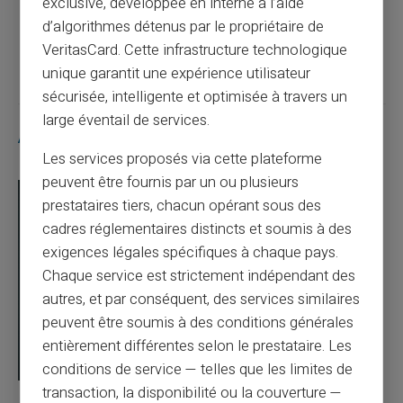
exclusive, développée en interne à l’aide
d’algorithmes détenus par le propriétaire de
Article suivant
VeritasCard. Cette infrastructure technologique
unique garantit une expérience utilisateur
sécurisée, intelligente et optimisée à travers un
large éventail de services.
Articles similaires
Les services proposés via cette plateforme
peuvent être fournis par un ou plusieurs
prestataires tiers, chacun opérant sous des
cadres réglementaires distincts et soumis à des
exigences légales spécifiques à chaque pays.
Chaque service est strictement indépendant des
autres, et par conséquent, des services similaires
peuvent être soumis à des conditions générales
entièrement différentes selon le prestataire. Les
conditions de service — telles que les limites de
transaction, la disponibilité ou la couverture —
03/08/2026
Veritas
Carte prépayée