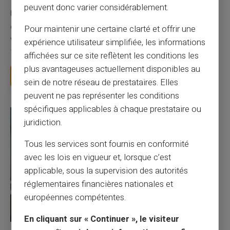
peuvent donc varier considérablement.
Une carte bancaire gratuite sans compte, ça
existe ?
Pour maintenir une certaine clarté et offrir une
Vous avez tapé cette recherche parce que votre banque vous
expérience utilisateur simplifiée, les informations
facture 50 € par an pour une carte que vo...
affichées sur ce site reflètent les conditions les
plus avantageuses actuellement disponibles au
Lire la suite
sein de notre réseau de prestataires. Elles
peuvent ne pas représenter les conditions
spécifiques applicables à chaque prestataire ou
juridiction.
Tous les services sont fournis en conformité
avec les lois en vigueur et, lorsque c’est
applicable, sous la supervision des autorités
réglementaires financières nationales et
européennes compétentes.
En cliquant sur « Continuer », le visiteur