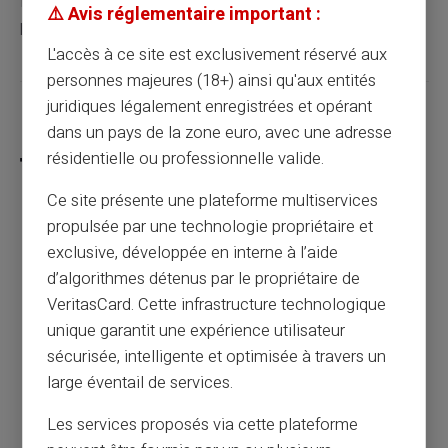
financière, tout en restant sous le regard vigilant des
⚠️ Avis réglementaire important :
parents.
L'accès à ce site est exclusivement réservé aux
personnes majeures (18+) ainsi qu'aux entités
juridiques légalement enregistrées et opérant
Partager cet article
dans un pays de la zone euro, avec une adresse
résidentielle ou professionnelle valide.
Ce site présente une plateforme multiservices
propulsée par une technologie propriétaire et
Gérez mieux votre budget avec une carte
exclusive, développée en interne à l’aide
prépayée
d’algorithmes détenus par le propriétaire de
VeritasCard. Cette infrastructure technologique
Article précédent
unique garantit une expérience utilisateur
sécurisée, intelligente et optimisée à travers un
large éventail de services.
Gérer l'argent de poche des enfants avec
Les services proposés via cette plateforme
une carte prépayée