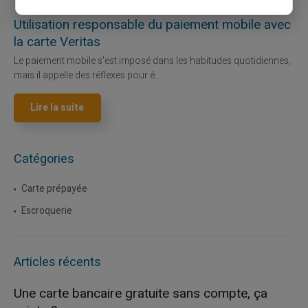
27/07/2026
Veritas
Carte prépayée
Utilisation responsable du paiement mobile avec
la carte Veritas
Le paiement mobile s'est imposé dans les habitudes quotidiennes,
mais il appelle des réflexes pour é...
Lire la suite
Catégories
Carte prépayée
Escroquerie
Articles récents
Une carte bancaire gratuite sans compte, ça