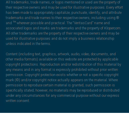
All trademarks, trade names, or logos mentioned or used are the property of
their respective owners and may be used for illustrative purposes. Every effort
has been made to appropriately capitalize, punctuate, identify, and attribute
trademarks and trade names to their respective owners, including using ®
and ™ wherever possible and practical. The “VeritasCard” name and
associated logos and marks are trademarks and the property of Klopercom.
All other trademarks are the property of their respective owners and may be
used for illustrative purposes and do not imply a business relationship
unless indicated in the terms.
Content (including text, graphics, artwork, audio, video, documents, and
other media formats) available on this website are protected by applicable
copyright protections. Reproduction and/or redistribution of this material by
any means and in any format is expressly prohibited without prior written
permission. Copyright protection exists whether or not a specific copyright
mark (©) and/or copyright notice actually appears on the material. Where
permission to reproduce certain material is granted, such permission is
specifically stated; however, no materials may be reproduced or distributed
under any circumstances for any commercial purpose without our express
written consent.