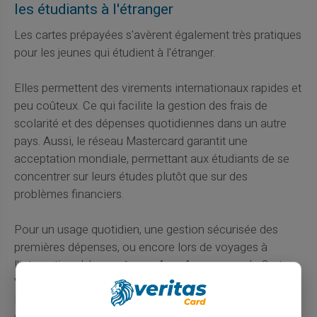
les étudiants à l'étranger
Les cartes prépayées s'avèrent également très pratiques
pour les jeunes qui étudient à l'étranger.
Elles permettent des virements internationaux rapides et
peu coûteux. Ce qui facilite la gestion des frais de
scolarité et des dépenses quotidiennes dans un autre
pays. Aussi, le réseau Mastercard garantit une
acceptation mondiale, permettant aux étudiants de se
concentrer sur leurs études plutôt que sur des
problèmes financiers.
Pour un usage quotidien, une gestion sécurisée des
premières dépenses, ou encore lors de voyages à
l'international, les
cartes prépayées
comme la Carte
Veritas représentent une solution adaptée pour
introduire les enfants et jeunes adultes à l'autonomie