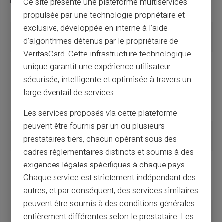
habitudes comme à vos besoins.
Ce site présente une plateforme multiservices
propulsée par une technologie propriétaire et
exclusive, développée en interne à l’aide
Caractéristique
Carte de
Carte de
d’algorithmes détenus par le propriétaire de
Retrait
Paiement
VeritasCard. Cette infrastructure technologique
Fonctionnalités
Retrait
Retrait d'argent à
unique garantit une expérience utilisateur
d'argent
tous les DAB et
sécurisée, intelligente et optimisée à travers un
uniquement
paiements
aux
(commerces
large éventail de services.
distributeurs
physiques ou en
de sa banque
ligne)
Les services proposés via cette plateforme
peuvent être fournis par un ou plusieurs
Coût
Souvent
Habituellement
prestataires tiers, chacun opérant sous des
gratuite
payante
cadres réglementaires distincts et soumis à des
Acceptation
Restreinte
Reconnue partout
exigences légales spécifiques à chaque pays.
aux DAB
pour les
Chaque service est strictement indépendant des
pour les
paiements et
autres, et par conséquent, des services similaires
retraits
retraits
peuvent être soumis à des conditions générales
Flexibilité
Plutôt faible
Importante (débit
entièrement différentes selon le prestataire. Les
instantané ou