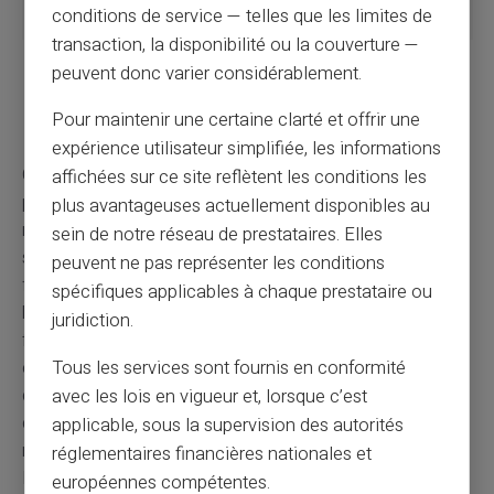
conditions de service — telles que les limites de
différé)
transaction, la disponibilité ou la couverture —
Gestion du
Facilite la
Demande une
peuvent donc varier considérablement.
budget
maîtrise des
gestion attentive
dépenses en
selon le type de
Pour maintenir une certaine clarté et offrir une
liquide
débit
expérience utilisateur simplifiée, les informations
Choisir entre une carte de retrait et une carte de
affichées sur ce site reflètent les conditions les
paiement dépend surtout de vos besoins. La carte de
plus avantageuses actuellement disponibles au
retrait est idéale si vous visez une gestion budgétaire
sein de notre réseau de prestataires. Elles
stricte : la carte de paiement vous offre davantage de
peuvent ne pas représenter les conditions
flexibilité et de possibilités de paiement. Analysez donc
spécifiques applicables à chaque prestataire ou
bien vos habitudes et de tenir compte notamment de la
juridiction.
fréquence de vos achats, des types de dépenses,
Tous les services sont fournis en conformité
comme celles que vous effectuez habituellement, ainsi
que de votre capacité à suivre votre budget au
avec les lois en vigueur et, lorsque c’est
quotidien... Privilégiez donc la carte qui s'adapte
applicable, sous la supervision des autorités
réellement à votre manière de gérer votre argent au jour
réglementaires financières nationales et
le jour.
européennes compétentes.