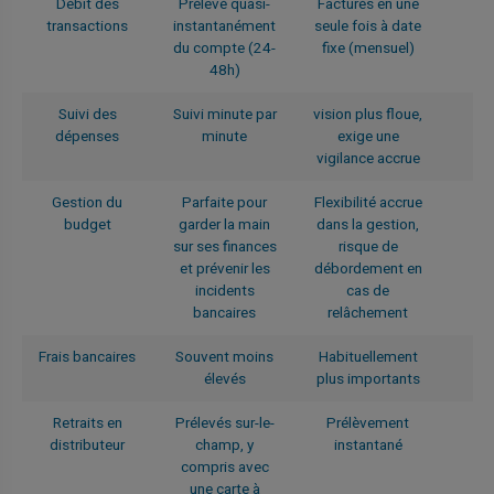
Débit des
Prélevé quasi-
Facturés en une
transactions
instantanément
seule fois à date
du compte (24-
fixe (mensuel)
48h)
Suivi des
Suivi minute par
vision plus floue,
dépenses
minute
exige une
vigilance accrue
Gestion du
Parfaite pour
Flexibilité accrue
budget
garder la main
dans la gestion,
sur ses finances
risque de
et prévenir les
débordement en
incidents
cas de
bancaires
relâchement
Frais bancaires
Souvent moins
Habituellement
élevés
plus importants
Retraits en
Prélevés sur-le-
Prélèvement
distributeur
champ, y
instantané
compris avec
une carte à