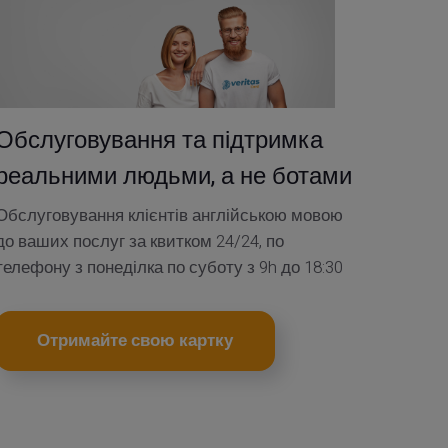
Обслуговування та підтримка
реальними людьми, а не ботами
Обслуговування клієнтів англійською мовою
до ваших послуг за квитком 24/24, по
телефону з понеділка по суботу з 9h до 18:30
Отримайте свою картку