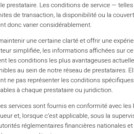
ricole, peut être adossée à un compte
le prestataire. Les conditions de service — telle
ne. Pour ceux qui cherchent une
alternative
mites de transaction, la disponibilité ou la couve
la carte prépayée VERITAS Mastercard
nt donc varier considérablement.
r mieux gérer son budget.
aintenir une certaine clarté et offrir une expéri
ateur simplifiée, les informations affichées sur ce
enir une carte même sans compte en banque.
tent les conditions les plus avantageuses actuel
ticle :
Comment avoir une carte sans
ibles au sein de notre réseau de prestataires. El
e les cartes classiques ; voilà une option
nt ne pas représenter les conditions spécifiques
ces.
ables à chaque prestataire ou juridiction.
les services sont fournis en conformité avec les 
ueur et, lorsque c’est applicable, sous la supervi
re les diverses options bancaires,
utorités réglementaires financières nationales et
éclaire les spécificités des différents types