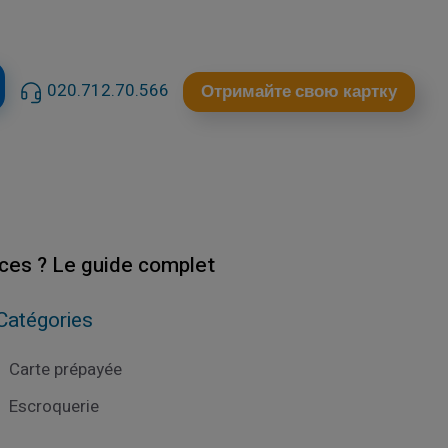
020.712.70.566
Отримайте свою картку
ences ? Le guide complet
Catégories
Carte prépayée
Escroquerie