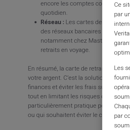
encore les comptes courants. Ce 
Ce si
quotidien.
par u
Réseau :
Les cartes de retrait int
intern
des réseaux bancaires en France e
Verit
notamment chez Mastercard (Cirrus
garant
retraits en voyage.
optimi
Les s
En résumé, la carte de retrait est un 
fourni
votre argent. C’est la solution idéale 
opéra
finances et éviter les frais superflus.
tout en limitant les risques de dépens
soumi
particulièrement pratique pour les pe
Chaqu
ou qui souhaitent éviter le crédit.
par c
soumi