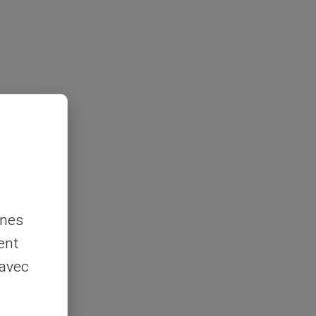
nnes
ent
 avec