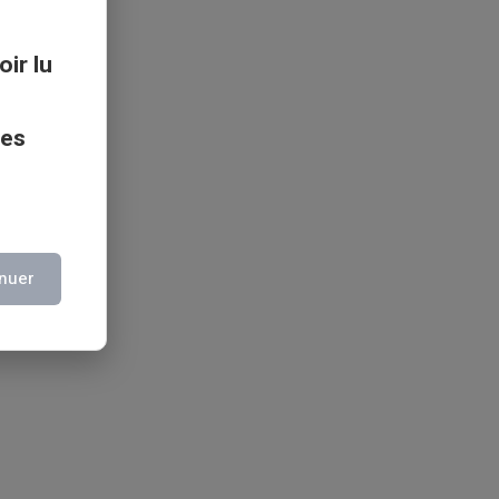
oir lu
ces
nuer