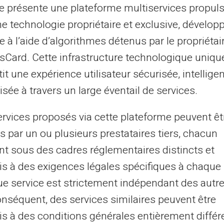
lien offre une réelle souplesse au
te présente une plateforme multiservices propul
ne technologie propriétaire et exclusive, dévelop
ernationales fonctionnent sur la majorité
e à l’aide d’algorithmes détenus par le propriétai
t à l'étranger. Elles fonctionnent
asCard. Cette infrastructure technologique uniqu
) et Visa (Visa Plus) ce qui facilite les
it une expérience utilisateur sécurisée, intelligen
sée à travers un large éventail de services.
ervices proposés via cette plateforme peuvent êt
outil pratique et économique pour accéder à
s par un ou plusieurs prestataires tiers, chacun
pour ceux qui souhaitent contrôler leurs
nt sous des cadres réglementaires distincts et
 Puisqu’elle propose un accès direct au cash
es impulsives, elle se révèle
s à des exigences légales spécifiques à chaque 
rsonnes qui cherchent à gérer leur budget
e service est strictement indépendant des autre
onséquent, des services similaires peuvent être
s à des conditions générales entièrement différ