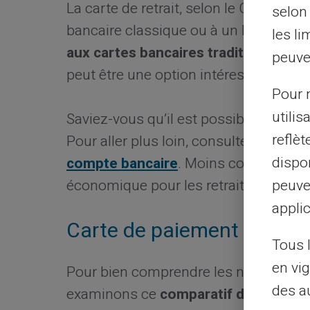
La carte de retrait, selon le Crédit Ag
selon 
bancaire classique ou à un livret Jeu
les li
aux cartes bancaires traditionnelles,
peuve
peut être une option intéressante pou
Pour m
utilis
Saviez-vous qu’il est possible d’obt
reflè
Pour aller plus loin, consultez notre ar
dispon
compte bancaire
. Moins coûteuses qu
peuve
économique pour les retraits en espè
applic
Carte de paiement
Tous 
en vig
Pour bien comprendre les nuances ent
des a
examinons ce
comparatif détaillé.
Il 