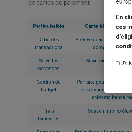
europ
de cartes de paiement.
En cli
ces i
Particularités
Carte à Débit Imméd
d’éli
Débit des
Prélevé quasi-instantané
condi
transactions
compte (24-48h)
Suivi des
Suivi minute par min
J’ai 
dépenses
Gestion du
Parfaite pour garder la m
budget
ses finances et préveni
incidents bancaire
Frais
Souvent moins élev
bancaires