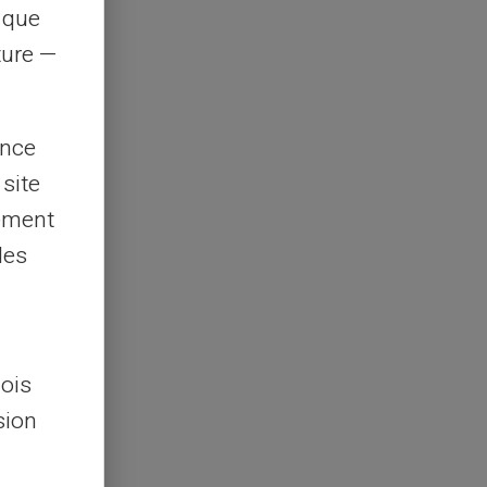
s que
rture —
ence
 site
lement
les
lois
sion