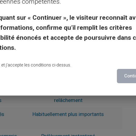
éennes compétentes.
quant sur « Continuer », le visiteur reconnaît av
nformations, confirme qu’il remplit les critères
iat
Carte à paiement différé
gibilité énoncés et accepte de poursuivre dans 
ment du
Facturés en une seule fois à date
tions.
fixe (mensuel)
ute
vision plus floue, exige une
lu et j’accepte les conditions ci-dessus.
vigilance accrue
Conti
ain sur
Flexibilité accrue dans la gestion,
r les
risque de débordement en cas de
s
relâchement
és
Habituellement plus importants