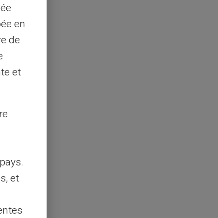
sée
pée en
re de
e
te et
re
pays.
s, et
entes