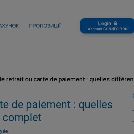
Login
АХУНОК
ПРОПОЗИЦІЇ
- Account CONNECTION -
de retrait ou carte de paiement : quelles différ
rte de paiement : quelles
e complet
ayée