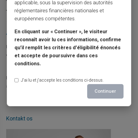
Carte prépayée
applicable, sous la supervision des autorités
Escroquerie
réglementaires financières nationales et
européennes compétentes.
En cliquant sur « Continuer », le visiteur
Articles récents
reconnaît avoir lu ces informations, confirme
Une carte bancaire gratuite sans compte, ça
qu’il remplit les critères d’éligibilité énoncés
existe ?
et accepte de poursuivre dans ces
conditions.
03/08/2026
Carte prépayée
Utilisation responsable du paiement mobile
J’ai lu et j’accepte les conditions ci-dessus.
avec la carte Veritas
Continuer
27/07/2026
Carte prépayée
Kontakt os