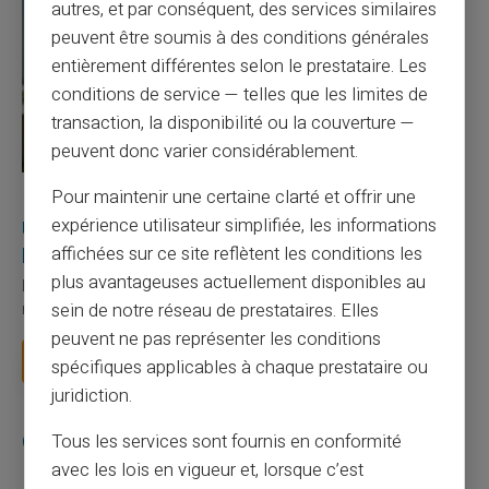
autres, et par conséquent, des services similaires
peuvent être soumis à des conditions générales
entièrement différentes selon le prestataire. Les
conditions de service — telles que les limites de
transaction, la disponibilité ou la couverture —
peuvent donc varier considérablement.
Pour maintenir une certaine clarté et offrir une
27/07/2026
Veritas
Carte prépayée
expérience utilisateur simplifiée, les informations
Utilisation responsable du paiement mobile avec
la carte Veritas
affichées sur ce site reflètent les conditions les
plus avantageuses actuellement disponibles au
Le paiement mobile s'est imposé dans les habitudes quotidiennes,
sein de notre réseau de prestataires. Elles
mais il appelle des réflexes pour é...
peuvent ne pas représenter les conditions
Lire la suite
spécifiques applicables à chaque prestataire ou
juridiction.
Catégories
Tous les services sont fournis en conformité
avec les lois en vigueur et, lorsque c’est