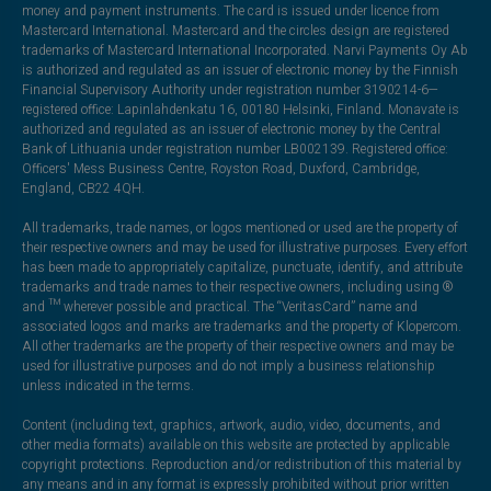
money and payment instruments. The card is issued under licence from
Mastercard International. Mastercard and the circles design are registered
trademarks of Mastercard International Incorporated. Narvi Payments Oy Ab
is authorized and regulated as an issuer of electronic money by the Finnish
Financial Supervisory Authority under registration number 3190214-6—
registered office: Lapinlahdenkatu 16, 00180 Helsinki, Finland. Monavate is
authorized and regulated as an issuer of electronic money by the Central
Bank of Lithuania under registration number LB002139. Registered office:
Officers' Mess Business Centre, Royston Road, Duxford, Cambridge,
England, CB22 4QH.
All trademarks, trade names, or logos mentioned or used are the property of
their respective owners and may be used for illustrative purposes. Every effort
has been made to appropriately capitalize, punctuate, identify, and attribute
trademarks and trade names to their respective owners, including using ®
and ™ wherever possible and practical. The “VeritasCard” name and
associated logos and marks are trademarks and the property of Klopercom.
All other trademarks are the property of their respective owners and may be
used for illustrative purposes and do not imply a business relationship
unless indicated in the terms.
Content (including text, graphics, artwork, audio, video, documents, and
other media formats) available on this website are protected by applicable
copyright protections. Reproduction and/or redistribution of this material by
any means and in any format is expressly prohibited without prior written