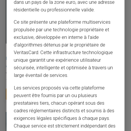
dans un pays de la zone euro, avec une adresse
résidentielle ou professionnelle valide.
Ce site présente une plateforme multiservices
propulsée par une technologie propriétaire et
exclusive, développée en interne à l’aide
d’algorithmes détenus par le propriétaire de
03/08/2026
Veritas
Carte prépayée
VeritasCard. Cette infrastructure technologique
Une carte bancaire gratuite sans compte, ça
unique garantit une expérience utilisateur
existe ?
sécurisée, intelligente et optimisée à travers un
Vous avez tapé cette recherche parce que votre banque vous
large éventail de services.
facture 50 € par an pour une carte que vo...
Les services proposés via cette plateforme
Lire la suite
peuvent être fournis par un ou plusieurs
prestataires tiers, chacun opérant sous des
cadres réglementaires distincts et soumis à des
exigences légales spécifiques à chaque pays.
Chaque service est strictement indépendant des