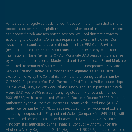
Veritas card, a registered trademark of Klopercom, is a fintech that aims to
propose a super in-house platform and app where our clients and members
can choose fintech and non-fintech services. We used different providers
according to product and/or service requests and/or client profiles. Our
issuers for accounts and payment instrument are PFS Card Services
(Ireland) Limited (trading as PCSIL) pursuant to a license by Mastercard
International, Narvi Payments Oy Ab, Monavate UAB pursuant to a license
by Mastercard International. Mastercard and the Mastercard Brand Mark are
registered trademarks of Mastercard International Incorporated. PFS Card
Services (Ireland) Limited is authorized and regulated as an issuer of
electronic money by the Central Bank of Ireland under registration number
C175999. Registered office: EML Payments,2nd Floor La Vallee House, Upper
Dargle Road, Bray, Co. Wicklow, Ireland. Moorwand Ltd in partnership with
Heuro SAS. Heuro SAS is a company registered in France under number
833165863, with its registered office at 1, Rue de la Bourse, 75002 Paris. It is
authorised by the Autorité de Contrôle Prudentiel et de Résolution (ACPR),
under licence number 17478, to issue electronic money. Moorwand Ltd is a
company incorporated in England and Wales (Company No. 8491211), with
its registered office at Fora, 3 Lloyds Avenue, London, EC3N 3DS, United
Kingdom. It is authorised by the Financial Conduct Authority under the
Electronic Money Regulations 2011 (Register Ref: 900709) to issue electronic