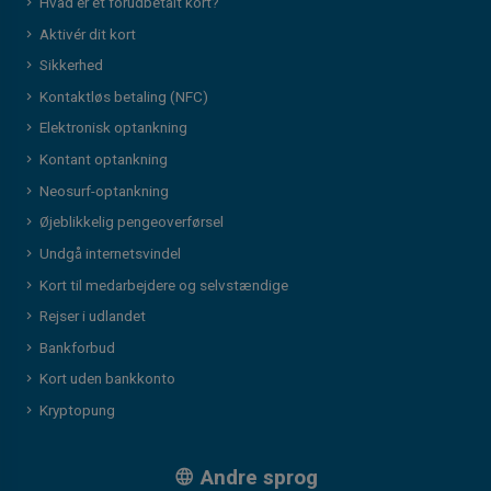
Hvad er et forudbetalt kort?
Aktivér dit kort
Sikkerhed
Kontaktløs betaling (NFC)
Elektronisk optankning
Kontant optankning
Neosurf-optankning
Øjeblikkelig pengeoverførsel
Undgå internetsvindel
Kort til medarbejdere og selvstændige
Rejser i udlandet
Bankforbud
Kort uden bankkonto
Kryptopung
Andre sprog