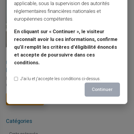
applicable, sous la supervision des autorités
réglementaires financières nationales et
européennes compétentes.
En cliquant sur « Continuer », le visiteur
reconnaît avoir lu ces informations, confirme
qu’il remplit les critères d’éligibilité énoncés
27/07/2026
Veritas
Carte prépayée
et accepte de poursuivre dans ces
Utilisation responsable du paiement mobile avec
conditions.
la carte Veritas
Le paiement mobile s'est imposé dans les habitudes quotidiennes,
J’ai lu et j’accepte les conditions ci-dessus.
mais il appelle des réflexes pour é...
Continuer
Lire la suite
Catégories