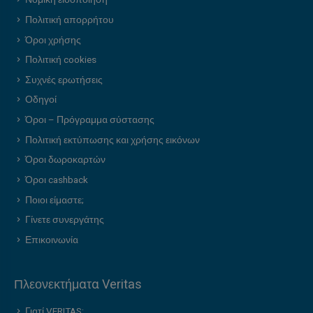
Νομική ειδοποίηση
Πολιτική απορρήτου
Όροι χρήσης
Πολιτική cookies
Συχνές ερωτήσεις
Οδηγοί
Όροι – Πρόγραμμα σύστασης
Πολιτική εκτύπωσης και χρήσης εικόνων
Όροι δωροκαρτών
Όροι cashback
Ποιοι είμαστε;
Γίνετε συνεργάτης
Επικοινωνία
Πλεονεκτήματα Veritas
Γιατί VERITAS;