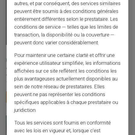
autres, et par conséquent, des services similaires
peuvent être soumis à des conditions générales
entièrement différentes selon le prestataire. Les
conditions de service — telles que les limites de
transaction, la disponibilité ou la couverture —
peuvent donc varier considérablement.
03/08/2026
Veritas
Carte prépayée
Pour maintenir une certaine clarté et offrir une
Une carte bancaire gratuite sans compte, ça
expérience utilisateur simplifiée, les informations
existe ?
affichées sur ce site reflètent les conditions les
Vous avez tapé cette recherche parce que votre banque vous
plus avantageuses actuellement disponibles au
facture 50 € par an pour une carte que vo...
sein de notre réseau de prestataires. Elles
peuvent ne pas représenter les conditions
Lire la suite
spécifiques applicables à chaque prestataire ou
juridiction.
Tous les services sont fournis en conformité
avec les lois en vigueur et, lorsque c’est