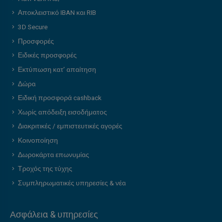
Αποκλειστικό IBAN και RIB
3D Secure
Προσφορές
Ειδικές προσφορές
Εκτύπωση κατ’ απαίτηση
Δώρα
Ειδική προσφορά cashback
Χωρίς απόδειξη εισοδήματος
Διακριτικές / εμπιστευτικές αγορές
Κοινοποίηση
Δωροκάρτα επωνυμίας
Τροχός της τύχης
Συμπληρωματικές υπηρεσίες & νέα
Ασφάλεια & υπηρεσίες