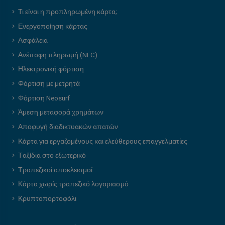
Τι είναι η προπληρωμένη κάρτα;
Ενεργοποίηση κάρτας
Ασφάλεια
Ανέπαφη πληρωμή (NFC)
Ηλεκτρονική φόρτιση
Φόρτιση με μετρητά
Φόρτιση Neosurf
Άμεση μεταφορά χρημάτων
Αποφυγή διαδικτυακών απατών
Κάρτα για εργαζομένους και ελεύθερους επαγγελματίες
Ταξίδια στο εξωτερικό
Τραπεζικοί αποκλεισμοί
Κάρτα χωρίς τραπεζικό λογαριασμό
Κρυπτοπορτοφόλι