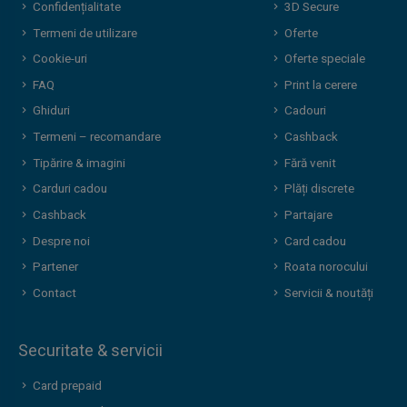
Confidențialitate
3D Secure
Termeni de utilizare
Oferte
Cookie-uri
Oferte speciale
FAQ
Print la cerere
Ghiduri
Cadouri
Termeni – recomandare
Cashback
Tipărire & imagini
Fără venit
Carduri cadou
Plăți discrete
Cashback
Partajare
Despre noi
Card cadou
Partener
Roata norocului
Contact
Servicii & noutăți
Securitate & servicii
Card prepaid