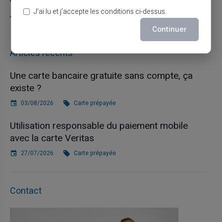
Carte prépayée
J’ai lu et j’accepte les conditions ci-dessus.
Escroquerie
Continuer
Articles récents
Une carte bancaire gratuite sans compte, ça
existe ?
03/08/2026
Carte prépayée
Utilisation responsable du paiement mobile
avec la carte Veritas
27/07/2026
Carte prépayée
Contact