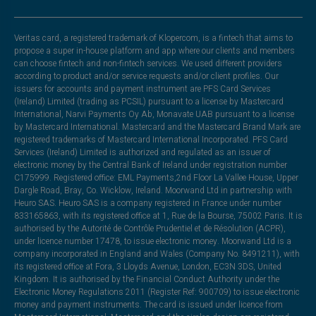
Veritas card, a registered trademark of Klopercom, is a fintech that aims to
propose a super in-house platform and app where our clients and members
can choose fintech and non-fintech services. We used different providers
according to product and/or service requests and/or client profiles. Our
issuers for accounts and payment instrument are PFS Card Services
(Ireland) Limited (trading as PCSIL) pursuant to a license by Mastercard
International, Narvi Payments Oy Ab, Monavate UAB pursuant to a license
by Mastercard International. Mastercard and the Mastercard Brand Mark are
registered trademarks of Mastercard International Incorporated. PFS Card
Services (Ireland) Limited is authorized and regulated as an issuer of
electronic money by the Central Bank of Ireland under registration number
C175999. Registered office: EML Payments,2nd Floor La Vallee House, Upper
Dargle Road, Bray, Co. Wicklow, Ireland. Moorwand Ltd in partnership with
Heuro SAS. Heuro SAS is a company registered in France under number
833165863, with its registered office at 1, Rue de la Bourse, 75002 Paris. It is
authorised by the Autorité de Contrôle Prudentiel et de Résolution (ACPR),
under licence number 17478, to issue electronic money. Moorwand Ltd is a
company incorporated in England and Wales (Company No. 8491211), with
its registered office at Fora, 3 Lloyds Avenue, London, EC3N 3DS, United
Kingdom. It is authorised by the Financial Conduct Authority under the
Electronic Money Regulations 2011 (Register Ref: 900709) to issue electronic
money and payment instruments. The card is issued under licence from