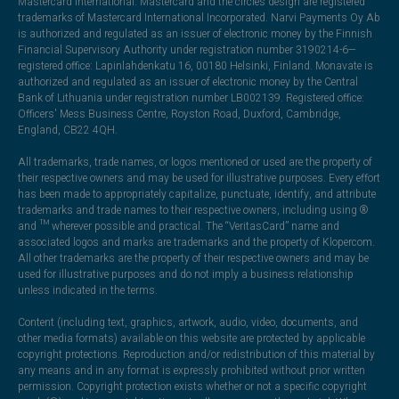
Mastercard International. Mastercard and the circles design are registered
trademarks of Mastercard International Incorporated. Narvi Payments Oy Ab
is authorized and regulated as an issuer of electronic money by the Finnish
Financial Supervisory Authority under registration number 3190214-6—
registered office: Lapinlahdenkatu 16, 00180 Helsinki, Finland. Monavate is
authorized and regulated as an issuer of electronic money by the Central
Bank of Lithuania under registration number LB002139. Registered office:
Officers' Mess Business Centre, Royston Road, Duxford, Cambridge,
England, CB22 4QH.
All trademarks, trade names, or logos mentioned or used are the property of
their respective owners and may be used for illustrative purposes. Every effort
has been made to appropriately capitalize, punctuate, identify, and attribute
trademarks and trade names to their respective owners, including using ®
and ™ wherever possible and practical. The “VeritasCard” name and
associated logos and marks are trademarks and the property of Klopercom.
All other trademarks are the property of their respective owners and may be
used for illustrative purposes and do not imply a business relationship
unless indicated in the terms.
Content (including text, graphics, artwork, audio, video, documents, and
other media formats) available on this website are protected by applicable
copyright protections. Reproduction and/or redistribution of this material by
any means and in any format is expressly prohibited without prior written
permission. Copyright protection exists whether or not a specific copyright