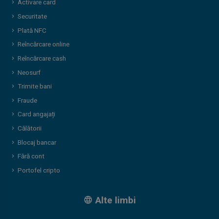
Activare card
Securitate
Plată NFC
Reîncărcare online
Reîncărcare cash
Neosurf
Trimite bani
Fraude
Card angajați
Călătorii
Blocaj bancar
Fără cont
Portofel cripto
Alte limbi