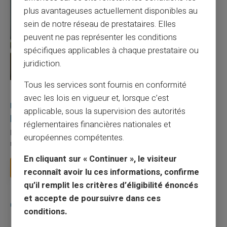
plus avantageuses actuellement disponibles au
sein de notre réseau de prestataires. Elles
peuvent ne pas représenter les conditions
spécifiques applicables à chaque prestataire ou
juridiction.
Tous les services sont fournis en conformité
27/07/2026
Veritas
Carte prépayée
avec les lois en vigueur et, lorsque c’est
Utilisation responsable du paiement mobile avec
applicable, sous la supervision des autorités
la carte Veritas
réglementaires financières nationales et
Le paiement mobile s'est imposé dans les habitudes quotidiennes,
européennes compétentes.
mais il appelle des réflexes pour é...
En cliquant sur « Continuer », le visiteur
Lire la suite
reconnaît avoir lu ces informations, confirme
qu’il remplit les critères d’éligibilité énoncés
et accepte de poursuivre dans ces
Catégories
conditions.