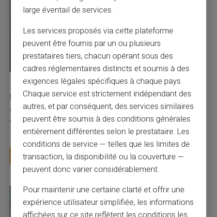
large éventail de services.
Les services proposés via cette plateforme
peuvent être fournis par un ou plusieurs
prestataires tiers, chacun opérant sous des
cadres réglementaires distincts et soumis à des
exigences légales spécifiques à chaque pays.
03/08/2026
Veritas
Carte prépayée
Chaque service est strictement indépendant des
Une carte bancaire gratuite sans compte, ça
autres, et par conséquent, des services similaires
existe ?
peuvent être soumis à des conditions générales
Vous avez tapé cette recherche parce que votre banque vous
entièrement différentes selon le prestataire. Les
facture 50 € par an pour une carte que vo...
conditions de service — telles que les limites de
Lire la suite
transaction, la disponibilité ou la couverture —
peuvent donc varier considérablement.
Pour maintenir une certaine clarté et offrir une
expérience utilisateur simplifiée, les informations
affichées sur ce site reflètent les conditions les