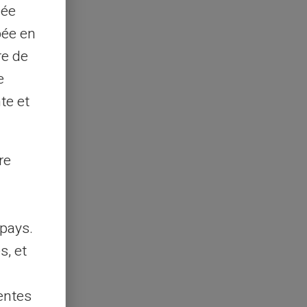
sée
pée en
re de
e
te et
re
pays.
s, et
entes