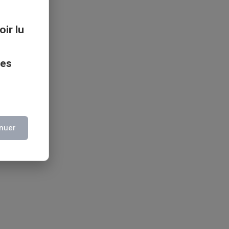
oir lu
ces
nuer