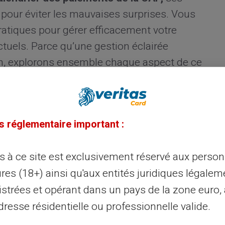
s pour éviter les mauvaises surprises. Vous
atiques pour gérer efficacement votre
tuels. Parce qu’une gestion éclairée
, explorons ensemble chaque aspect de ce
des paiements de la CAF
s réglementaire important :
 pour effectuer ses
versements mensuels.
ès à ce site est exclusivement réservé aux perso
lisés autour du
5 de chaque mois.
res (18+) ainsi qu'aux entités juridiques légalem
n certaines circonstances. Nous allons
ctionne afin que vous soyez mieux
istrées et opérant dans un pays de la zone euro,
resse résidentielle ou professionnelle valide.