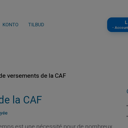
L
KONTO
TILBUD
- Accoun
de versements de la CAF
de la CAF
ayée
emps est une nécessité pour de nombreux