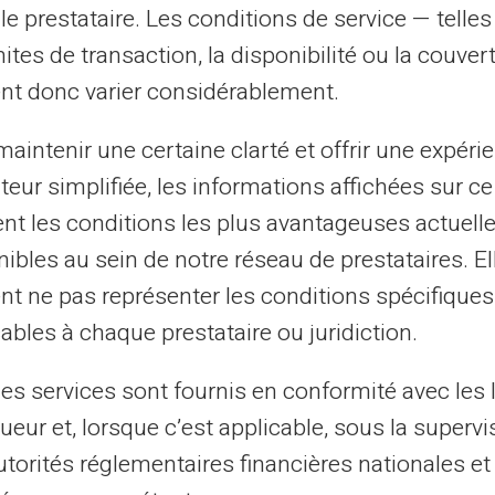
mple, si le 5 est un samedi, dimanche ou
le prestataire. Les conditions de service — telle
être avancé ou retardé d'un ou deux jours
mites de transaction, la disponibilité ou la couve
nt donc varier considérablement.
ours fériés sur les versements
aintenir une certaine clarté et offrir une expéri
ateur simplifiée, les informations affichées sur ce
tent les conditions les plus avantageuses actuel
 quand il s'agit de finances. Comprendre
ibles au sein de notre réseau de prestataires. El
iés
affectent le
calendrier des paiements
nt ne pas représenter les conditions spécifiques
i quelques règles générales :
ables à chaque prestataire ou juridiction.
les services sont fournis en conformité avec les 
le paiement doit être effectué le vendredi
ueur et, lorsque c’est applicable, sous la supervi
utorités réglementaires financières nationales et
rsement
se fait généralement le lundi