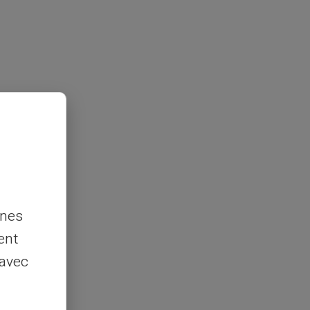
nnes
ent
 avec