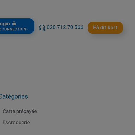
ogin
020.712.70.566
Få dit kort
t CONNECTION -
Catégories
Carte prépayée
Escroquerie