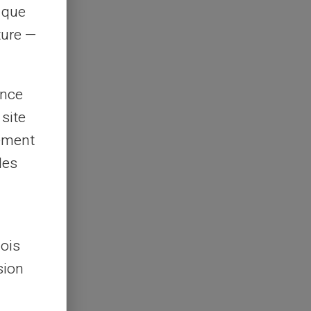
s que
rture —
ence
 site
lement
les
lois
sion