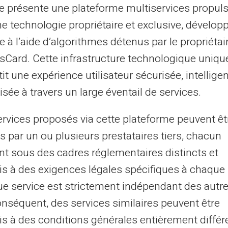
te présente une plateforme multiservices propul
st de garantir une régularité et une
ne technologie propriétaire et exclusive, dévelop
si, même si la date effective d'arrivée des
e à l’aide d’algorithmes détenus par le propriétai
 pouvez toujours prévoir assez précisément
asCard. Cette infrastructure technologique uniqu
it une expérience utilisateur sécurisée, intelligen
sée à travers un large éventail de services.
?
ervices proposés via cette plateforme peuvent êt
s anodin. Il permet aux bénéficiaires de
s par un ou plusieurs prestataires tiers, chacun
, moment où les factures et les dépenses
nt sous des cadres réglementaires distincts et
ide donc à maintenir un certain équilibre
s à des exigences légales spécifiques à chaque 
e service est strictement indépendant des autre
onséquent, des services similaires peuvent être
ue cette date peut être modifiée s'il tombe
s à des conditions générales entièrement différ