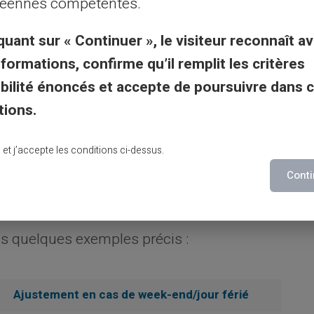
éennes compétentes.
 paiement est souvent reporté ou avancé d'un
quant sur « Continuer », le visiteur reconnaît av
nformations, confirme qu’il remplit les critères
gibilité énoncés et accepte de poursuivre dans 
er les retards et d'assurer que les
tions.
ns ressources pendant plusieurs jours suite
évus.
lu et j’accepte les conditions ci-dessus.
Conti
e paiement
ns quelques exemples précis :
Ajustement en cas de week-end/jour férié