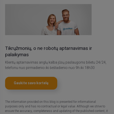
Tikrųžmonių, o ne robotų aptarnavimas ir
palaikymas
Klientų aptarnavimas anglų kalba jūsų paslaugoms bilietu 24/24,
telefonu nuo pirmadienio iki šeštadienio nuo 9h iki 18h30
Gaukite savo kortelę
The information provided on this blog is presented for informational
purposes only and has no contractual or legal value. Although we strive to
ensure the accuracy, completeness and updating of the published content, it