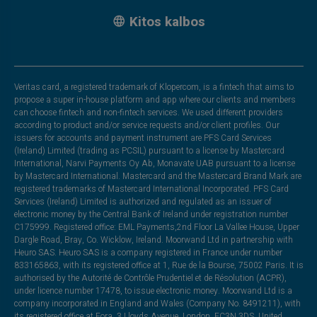
Kitos kalbos
Veritas card, a registered trademark of Klopercom, is a fintech that aims to
propose a super in-house platform and app where our clients and members
can choose fintech and non-fintech services. We used different providers
according to product and/or service requests and/or client profiles. Our
issuers for accounts and payment instrument are PFS Card Services
(Ireland) Limited (trading as PCSIL) pursuant to a license by Mastercard
International, Narvi Payments Oy Ab, Monavate UAB pursuant to a license
by Mastercard International. Mastercard and the Mastercard Brand Mark are
registered trademarks of Mastercard International Incorporated. PFS Card
Services (Ireland) Limited is authorized and regulated as an issuer of
electronic money by the Central Bank of Ireland under registration number
C175999. Registered office: EML Payments,2nd Floor La Vallee House, Upper
Dargle Road, Bray, Co. Wicklow, Ireland. Moorwand Ltd in partnership with
Heuro SAS. Heuro SAS is a company registered in France under number
833165863, with its registered office at 1, Rue de la Bourse, 75002 Paris. It is
authorised by the Autorité de Contrôle Prudentiel et de Résolution (ACPR),
under licence number 17478, to issue electronic money. Moorwand Ltd is a
company incorporated in England and Wales (Company No. 8491211), with
its registered office at Fora, 3 Lloyds Avenue, London, EC3N 3DS, United