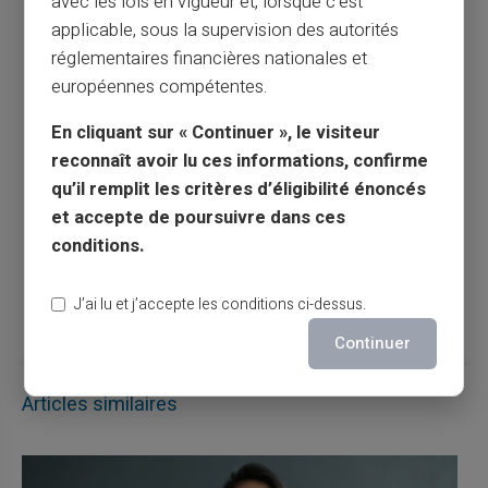
avec les lois en vigueur et, lorsque c’est
applicable, sous la supervision des autorités
Puis-je annuler un virement ? Tout ce que
réglementaires financières nationales et
vous devez savoir
européennes compétentes.
Article précédent
En cliquant sur « Continuer », le visiteur
reconnaît avoir lu ces informations, confirme
qu’il remplit les critères d’éligibilité énoncés
Dates de versements du RSA
et accepte de poursuivre dans ces
conditions.
Article suivant
J’ai lu et j’accepte les conditions ci-dessus.
Continuer
Articles similaires