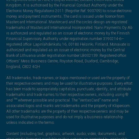
Kingdom. It is authorised by the Financial Conduct Authority under the
Electronic Money Regulations 2011 (Register Ref: 900709) to issue electronic
money and payment instruments. The card is issued under licence from
Mastercard International. Mastercard and the circles design are registered
trademarks of Mastercard International Incorporated. Narvi Payments Oy Ab
is authorized and regulated as an issuer of electronic money by the Finnish
Financial Supervisory Authority under registration number 3190214-6—
registered office: Lapinlahdenkatu 16, 00180 Helsinki, Finland. Monavate is
authorized and regulated as an issuer of electronic money by the Central
Bank of Lithuania under registration number LB002139. Registered office:
Officers' Mess Business Centre, Royston Road, Duxford, Cambridge,
England, CB22 4QH.
All trademarks, trade names, or logos mentioned or used are the property of
their respective owners and may be used for illustrative purposes. Every effort
has been made to appropriately capitalize, punctuate, identify, and attribute
trademarks and trade names to their respective owners, including using ®
and ™ wherever possible and practical. The “VeritasCard” name and
associated logos and marks are trademarks and the property of Klopercom.
All other trademarks are the property of their respective owners and may be
used for illustrative purposes and do not imply a business relationship
unless indicated in the terms.
Content (including text, graphics, artwork, audio, video, documents, and