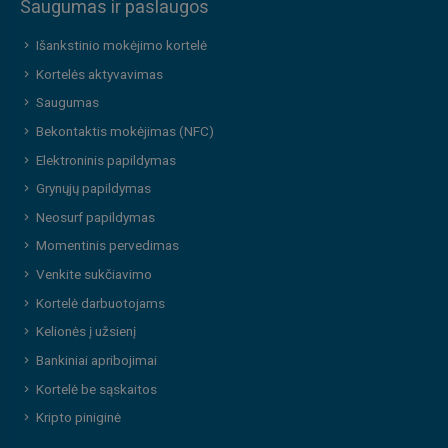
Saugumas ir paslaugos
Išankstinio mokėjimo kortelė
Kortelės aktyvavimas
Saugumas
Bekontaktis mokėjimas (NFC)
Elektroninis papildymas
Grynųjų papildymas
Neosurf papildymas
Momentinis pervedimas
Venkite sukčiavimo
Kortelė darbuotojams
Kelionės į užsienį
Bankiniai apribojimai
Kortelė be sąskaitos
Kripto piniginė