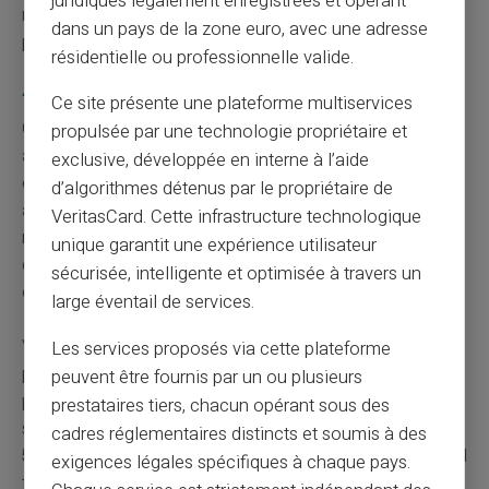
juridiques légalement enregistrées et opérant
relatif à vos
versements mensuels.
Le contact humain
dans un pays de la zone euro, avec une adresse
peut souvent apporter des solutions rapides.
résidentielle ou professionnelle valide.
Autres types d'allocations concernées
Ce site présente une plateforme multiservices
Outre les
allocations familiales
classiques, d'autres
propulsée par une technologie propriétaire et
aides financières comme le RSA, les APL bénéficient
exclusive, développée en interne à l’aide
également de ce
calendrier des paiements.
Tous les
d’algorithmes détenus par le propriétaire de
allocataires s'appuient sur les mêmes principes de base,
VeritasCard. Cette infrastructure technologique
mais il arrive que des spécificités existent selon le type
unique garantit une expérience utilisateur
d’allocation versée. Il convient donc de rester vigilant
sécurisée, intelligente et optimisée à travers un
quant aux détails propres à chaque allocation.
large éventail de services.
Vous constaterez que les montants et les conditions
Les services proposés via cette plateforme
peuvent changer légèrement entre les différentes
peuvent être fournis par un ou plusieurs
prestations sociales, mais les dates suivent quasi
prestataires tiers, chacun opérant sous des
systématiquement ce modèle de
versement autour du
cadres réglementaires distincts et soumis à des
5 de chaque mois.
Veillez donc à bien vérifier sous quel
exigences légales spécifiques à chaque pays.
type de prestation vous relevez pour ajuster vos attentes