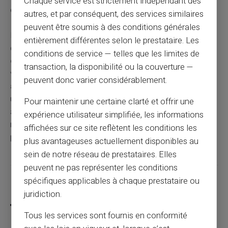
Chaque service est strictement indépendant des
en termes de délai de versement.
autres, et par conséquent, des services similaires
peuvent être soumis à des conditions générales
Maîtriser le
calendrier des paiements de la CAF
et
entièrement différentes selon le prestataire. Les
comprendre comment les
jours fériés
et les
week-
conditions de service — telles que les limites de
ends
affectent la date du
5 de chaque mois
peut
transaction, la disponibilité ou la couverture —
véritablement simplifier votre gestion quotidienne des
peuvent donc varier considérablement.
allocations familiales.
Ces informations vous seront
utiles non seulement pour anticiper vos dépenses, mais
Pour maintenir une certaine clarté et offrir une
aussi pour discuter plus efficacement avec les
expérience utilisateur simplifiée, les informations
représentants de la CAF si des questions ou des
affichées sur ce site reflètent les conditions les
problèmes surgissent.
plus avantageuses actuellement disponibles au
sein de notre réseau de prestataires. Elles
peuvent ne pas représenter les conditions
spécifiques applicables à chaque prestataire ou
Partager cet article
juridiction.
Tous les services sont fournis en conformité