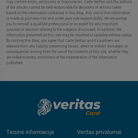
may contain errors, omissions or inaccuracies. Carte Veritas and the authors
of the articles cannot be held responsible for decisions or actions taken
based on the information contained in this blog. Any use of this information
is made at your own risk and under your sole responsibility. We encourage
you to consult a qualified professional or an expert for any important
question or decision relating to the subjects discussed. In addition, the
information presented on this site may be modified or updated without notice.
By visiting this blog, you agree that Carte Veritas and its partners are
released from any liability concerning losses, direct or indirect damages, or
consequences arising from the use of the contents of this site, whether they
are linked to errors, omissions or the interpretation of the information
published.
Teisinė informacija
Veritas privalumai