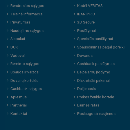
Bendrosios sąlygos
Kodėl VERITAS
Teisinė informacija
IBAN ir RIB
Privatumas
3D Secure
Naudojimo sąlygos
Pasiūlymai
Slapukai
Specialūs pasiūlymai
DUK
Spausdinimas pagal poreikį
Vadovai
Dovanos
Rėmimo sąlygos
Cashback pasiūlymas
Spauda ir vaizdai
Be pajamų įrodymo
Dovanų kortelės
Diskretiški pirkimai
Cashback sąlygos
Dalijimasis
Apie mus
Prekės ženklo kortelė
Partneriai
Laimės ratas
Kontaktai
Paslaugos ir naujienos