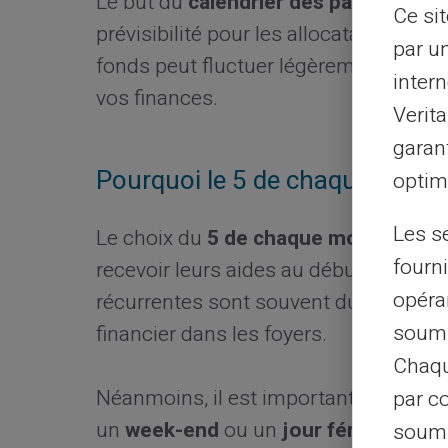
Le but du
calendrier des paiements
e
Ce si
prévisibilité pour les allocataires. Ain
par u
fonds peut fluctuer légèrement, vous
intern
vos finances.
Verit
garant
Pourquoi le 5 de chaque mois 
optimi
Les s
Le choix du
5 de chaque mois
n'est pa
fourni
recevoir leurs aides au début du mois
opéra
récurrentes sont souvent dues. Cela a
soumi
financier dans les foyers.
Chaqu
Néanmoins, il est important de noter q
par c
un
week-end
ou un
jour férié.
Par exe
soumi