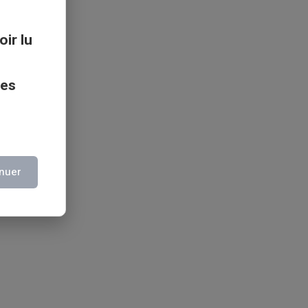
oir lu
ces
nuer