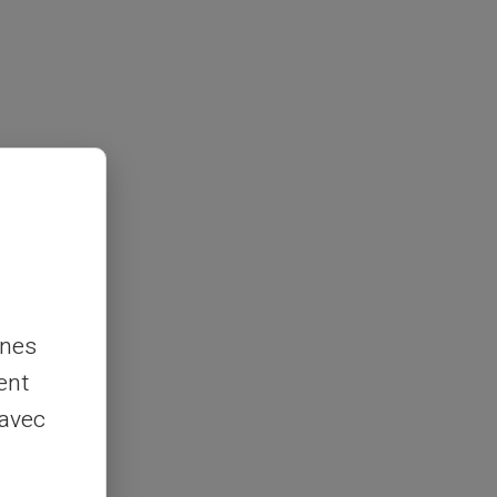
nnes
ent
 avec