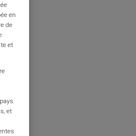
sée
pée en
re de
e
te et
re
pays.
s, et
entes