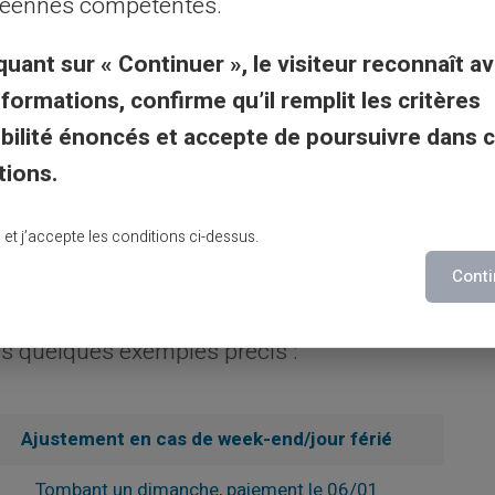
éennes compétentes.
 paiement est souvent reporté ou avancé d'un
quant sur « Continuer », le visiteur reconnaît av
nformations, confirme qu’il remplit les critères
er les retards et d'assurer que les
gibilité énoncés et accepte de poursuivre dans 
ns ressources pendant plusieurs jours suite
tions.
évus.
lu et j’accepte les conditions ci-dessus.
Conti
e paiement
ns quelques exemples précis :
Ajustement en cas de week-end/jour férié
Tombant un dimanche, paiement le 06/01