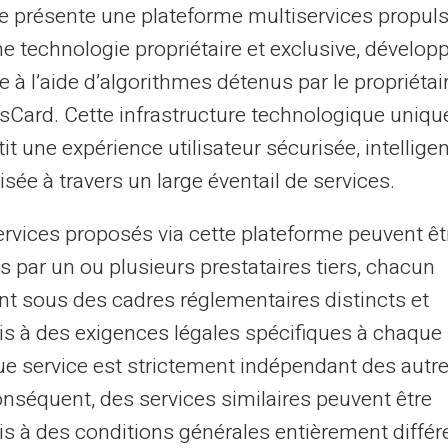
st de garantir une régularité et une
te présente une plateforme multiservices propul
si, même si la date effective d'arrivée des
ne technologie propriétaire et exclusive, dévelop
 pouvez toujours prévoir assez précisément
e à l’aide d’algorithmes détenus par le propriétai
asCard. Cette infrastructure technologique uniqu
it une expérience utilisateur sécurisée, intelligen
?
sée à travers un large éventail de services.
ervices proposés via cette plateforme peuvent êt
s anodin. Il permet aux bénéficiaires de
s par un ou plusieurs prestataires tiers, chacun
, moment où les factures et les dépenses
nt sous des cadres réglementaires distincts et
ide donc à maintenir un certain équilibre
s à des exigences légales spécifiques à chaque 
e service est strictement indépendant des autre
ue cette date peut être modifiée s'il tombe
onséquent, des services similaires peuvent être
mple, si le 5 est un samedi, dimanche ou
s à des conditions générales entièrement différ