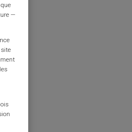
s que
rture —
ence
 site
lement
les
lois
sion