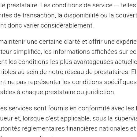
être avancé ou retardé d'un ou deux jours
le prestataire. Les conditions de service — telle
mites de transaction, la disponibilité ou la couve
nt donc varier considérablement.
ours fériés sur les versements
aintenir une certaine clarté et offrir une expéri
ateur simplifiée, les informations affichées sur ce
tent les conditions les plus avantageuses actuel
 quand il s'agit de finances. Comprendre
ibles au sein de notre réseau de prestataires. El
iés
affectent le
calendrier des paiements
nt ne pas représenter les conditions spécifiques
i quelques règles générales :
ables à chaque prestataire ou juridiction.
le paiement doit être effectué le vendredi
les services sont fournis en conformité avec les 
ueur et, lorsque c’est applicable, sous la supervi
rsement
se fait généralement le lundi
utorités réglementaires financières nationales et