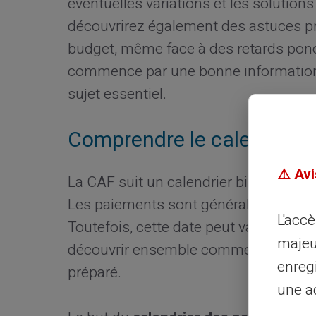
éventuelles variations et les solution
découvrirez également des astuces pr
budget, même face à des retards ponc
commence par une bonne information
sujet essentiel.
Comprendre le calendrier 
⚠️ Avi
La CAF suit un calendrier bien précis
Les paiements sont généralement réa
L'acc
Toutefois, cette date peut varier selo
majeu
découvrir ensemble comment cela fon
enreg
préparé.
une ad