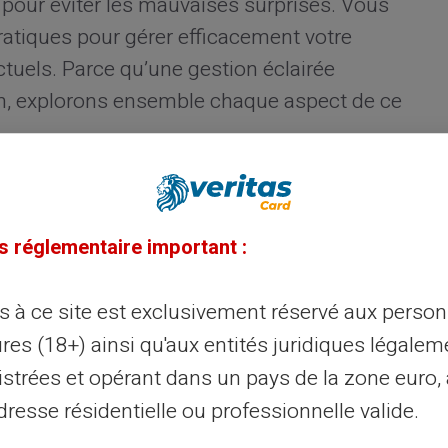
s pour éviter les mauvaises surprises. Vous
atiques pour gérer efficacement votre
tuels. Parce qu’une gestion éclairée
, explorons ensemble chaque aspect de ce
des paiements de la CAF
s réglementaire important :
 pour effectuer ses
versements mensuels.
lisés autour du
5 de chaque mois.
ès à ce site est exclusivement réservé aux perso
n certaines circonstances. Nous allons
res (18+) ainsi qu'aux entités juridiques légalem
ctionne afin que vous soyez mieux
istrées et opérant dans un pays de la zone euro,
resse résidentielle ou professionnelle valide.