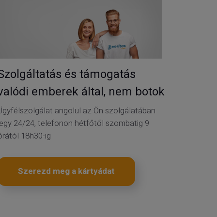
Szolgáltatás és támogatás
valódi emberek által, nem botok
Ügyfélszolgálat angolul az Ön szolgálatában
jegy 24/24, telefonon hétfőtől szombatig 9
órától 18h30-ig
Szerezd meg a kártyádat