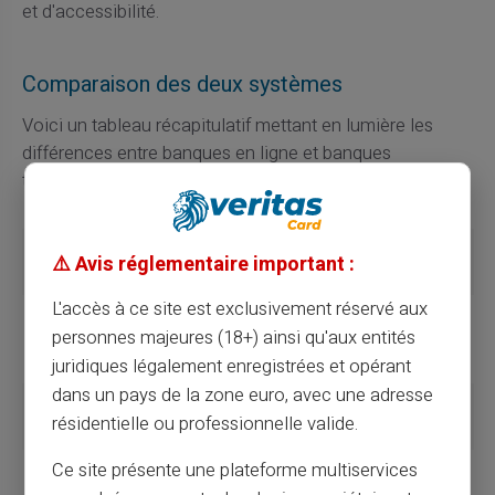
et d'accessibilité.
Comparaison des deux systèmes
Voici un tableau récapitulatif mettant en lumière les
différences entre banques en ligne et banques
traditionnelles.
Critères
Banques
Banques en ligne
⚠️ Avis réglementaire important :
traditionnelles
L'accès à ce site est exclusivement réservé aux
Accessibilité
Agence
100% en ligne
personnes majeures (18+) ainsi qu'aux entités
physique
requise
juridiques légalement enregistrées et opérant
dans un pays de la zone euro, avec une adresse
Frais
Souvent plus
Souvent gratuits ou
résidentielle ou professionnelle valide.
élevés
réduits
Ce site présente une plateforme multiservices
Ouverture de
Processus plus
Rapide et simplifié
compte
long