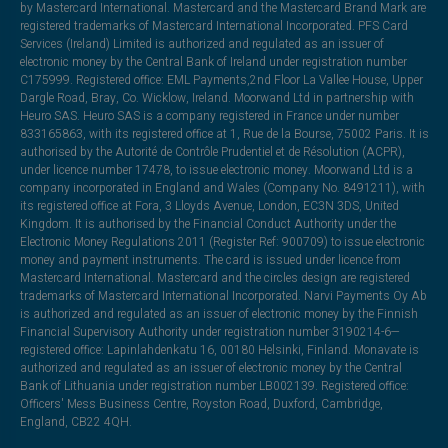
by Mastercard International. Mastercard and the Mastercard Brand Mark are
registered trademarks of Mastercard International Incorporated. PFS Card
Services (Ireland) Limited is authorized and regulated as an issuer of
electronic money by the Central Bank of Ireland under registration number
C175999. Registered office: EML Payments,2nd Floor La Vallee House, Upper
Dargle Road, Bray, Co. Wicklow, Ireland. Moorwand Ltd in partnership with
Heuro SAS. Heuro SAS is a company registered in France under number
833165863, with its registered office at 1, Rue de la Bourse, 75002 Paris. It is
authorised by the Autorité de Contrôle Prudentiel et de Résolution (ACPR),
under licence number 17478, to issue electronic money. Moorwand Ltd is a
company incorporated in England and Wales (Company No. 8491211), with
its registered office at Fora, 3 Lloyds Avenue, London, EC3N 3DS, United
Kingdom. It is authorised by the Financial Conduct Authority under the
Electronic Money Regulations 2011 (Register Ref: 900709) to issue electronic
money and payment instruments. The card is issued under licence from
Mastercard International. Mastercard and the circles design are registered
trademarks of Mastercard International Incorporated. Narvi Payments Oy Ab
is authorized and regulated as an issuer of electronic money by the Finnish
Financial Supervisory Authority under registration number 3190214-6—
registered office: Lapinlahdenkatu 16, 00180 Helsinki, Finland. Monavate is
authorized and regulated as an issuer of electronic money by the Central
Bank of Lithuania under registration number LB002139. Registered office:
Officers' Mess Business Centre, Royston Road, Duxford, Cambridge,
England, CB22 4QH.