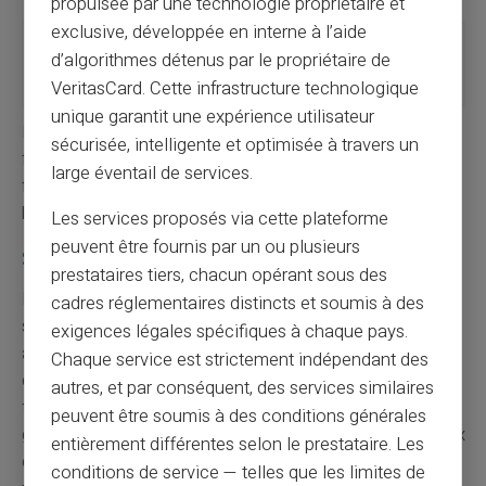
propulsée par une technologie propriétaire et
exclusive, développée en interne à l’aide
Offre de
Cartes
Cartes virtuelles,
d’algorithmes détenus par le propriétaire de
cartes
classiques
prépayées ou
physiques
VeritasCard. Cette infrastructure technologique
unique garantit une expérience utilisateur
L'évolution vers des options numériques et sans
sécurisée, intelligente et optimisée à travers un
frontières a permis d'élargir l'accès aux services
large éventail de services.
financiers essentiels, même sans disposer d'un compte
bancaire traditionnel.
Les services proposés via cette plateforme
peuvent être fournis par un ou plusieurs
Simplifiez-vous la vie sans compte bancaire
prestataires tiers, chacun opérant sous des
Finalement, il existe une variété impressionnante de
cadres réglementaires distincts et soumis à des
solutions pour obtenir une carte sans compte bancaire,
exigences légales spécifiques à chaque pays.
allant des
cartes prépayées
aux services innovants
Chaque service est strictement indépendant des
des
néobanques
et
établissements de paiement.
La
autres, et par conséquent, des services similaires
flexibilité et l’accessibilité de ces nouvelles formes de
peuvent être soumis à des conditions générales
gestion monétaire ouvrent de nombreuses portes à ceux
entièrement différentes selon le prestataire. Les
qui cherchent à simplifier ou diversifier leurs modes de
conditions de service — telles que les limites de