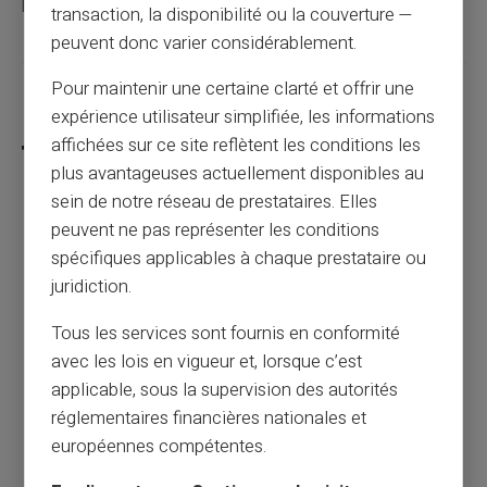
paiement sans les contraintes traditionnelles.
transaction, la disponibilité ou la couverture —
peuvent donc varier considérablement.
Pour maintenir une certaine clarté et offrir une
Partager cet article
expérience utilisateur simplifiée, les informations
affichées sur ce site reflètent les conditions les
plus avantageuses actuellement disponibles au
sein de notre réseau de prestataires. Elles
peuvent ne pas représenter les conditions
Le complément familial : qu'est-ce que c'est
spécifiques applicables à chaque prestataire ou
?
juridiction.
Article précédent
Tous les services sont fournis en conformité
avec les lois en vigueur et, lorsque c’est
applicable, sous la supervision des autorités
Les allocations familiales pour 3 enfants :
réglementaires financières nationales et
Ce qu'il faut savoir
européennes compétentes.