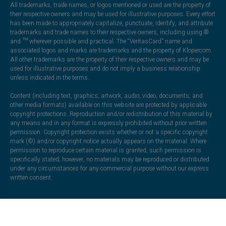
All trademarks, trade names, or logos mentioned or used are the property of
their respective owners and may be used for illustrative purposes. Every effort
has been made to appropriately capitalize, punctuate, identify, and attribute
trademarks and trade names to their respective owners, including using ®
and ™ wherever possible and practical. The “VeritasCard” name and
associated logos and marks are trademarks and the property of Klopercom.
All other trademarks are the property of their respective owners and may be
used for illustrative purposes and do not imply a business relationship
unless indicated in the terms.
Content (including text, graphics, artwork, audio, video, documents, and
other media formats) available on this website are protected by applicable
copyright protections. Reproduction and/or redistribution of this material by
any means and in any format is expressly prohibited without prior written
permission. Copyright protection exists whether or not a specific copyright
mark (©) and/or copyright notice actually appears on the material. Where
permission to reproduce certain material is granted, such permission is
specifically stated; however, no materials may be reproduced or distributed
under any circumstances for any commercial purpose without our express
written consent.