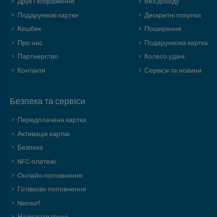
Друк і зображення
Без доходу
Подарункові картки
Дискретні покупки
Кешбек
Поширення
Про нас
Подарункова картка
Партнерство
Колесо удачі
Контакти
Сервіси та новини
Безпека та сервіси
Передплачена картка
Активація картки
Безпека
NFC-платежі
Онлайн-поповнення
Готівкове поповнення
Neosurf