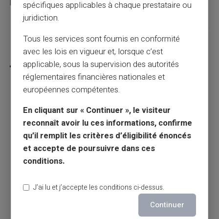
paiement sans les contraintes traditionnelles.
spécifiques applicables à chaque prestataire ou
juridiction.
Tous les services sont fournis en conformité
Partager cet article
avec les lois en vigueur et, lorsque c’est
applicable, sous la supervision des autorités
réglementaires financières nationales et
européennes compétentes.
Le complément familial : qu'est-ce que c'est
En cliquant sur « Continuer », le visiteur
?
reconnaît avoir lu ces informations, confirme
qu’il remplit les critères d’éligibilité énoncés
Article précédent
et accepte de poursuivre dans ces
conditions.
Les allocations familiales pour 3 enfants :
J’ai lu et j’accepte les conditions ci-dessus.
Ce qu'il faut savoir
Continuer