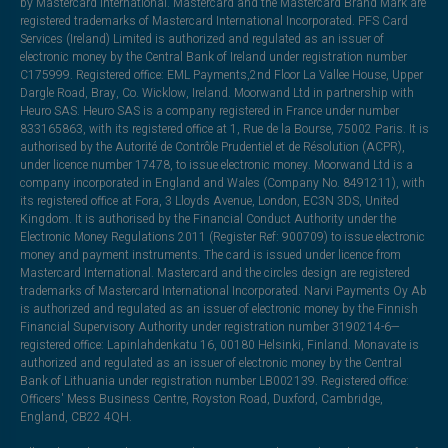
by Mastercard International. Mastercard and the Mastercard Brand Mark are
registered trademarks of Mastercard International Incorporated. PFS Card
Services (Ireland) Limited is authorized and regulated as an issuer of
electronic money by the Central Bank of Ireland under registration number
C175999. Registered office: EML Payments,2nd Floor La Vallee House, Upper
Dargle Road, Bray, Co. Wicklow, Ireland. Moorwand Ltd in partnership with
Heuro SAS. Heuro SAS is a company registered in France under number
833165863, with its registered office at 1, Rue de la Bourse, 75002 Paris. It is
authorised by the Autorité de Contrôle Prudentiel et de Résolution (ACPR),
under licence number 17478, to issue electronic money. Moorwand Ltd is a
company incorporated in England and Wales (Company No. 8491211), with
its registered office at Fora, 3 Lloyds Avenue, London, EC3N 3DS, United
Kingdom. It is authorised by the Financial Conduct Authority under the
Electronic Money Regulations 2011 (Register Ref: 900709) to issue electronic
money and payment instruments. The card is issued under licence from
Mastercard International. Mastercard and the circles design are registered
trademarks of Mastercard International Incorporated. Narvi Payments Oy Ab
is authorized and regulated as an issuer of electronic money by the Finnish
Financial Supervisory Authority under registration number 3190214-6—
registered office: Lapinlahdenkatu 16, 00180 Helsinki, Finland. Monavate is
authorized and regulated as an issuer of electronic money by the Central
Bank of Lithuania under registration number LB002139. Registered office:
Officers' Mess Business Centre, Royston Road, Duxford, Cambridge,
England, CB22 4QH.