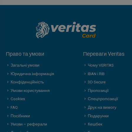
Право та умови
Переваги Veritas
Загальні умови
Чому VERITAS
Юридична інформація
IBAN і RIB
Конфіденційність
3D Secure
Умови користування
Пропозиції
Cookies
Спецпропозиції
FAQ
Друк на вимогу
Посібники
Подарунки
Умови – реферали
Кешбек