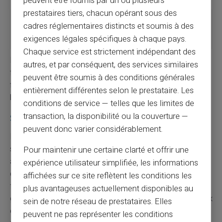
peuvent être fournis par un ou plusieurs
prestataires tiers, chacun opérant sous des
Offre de
Cartes
Cartes virtuelles,
cadres réglementaires distincts et soumis à des
cartes
classiques
prépayées ou
exigences légales spécifiques à chaque pays.
physiques
Chaque service est strictement indépendant des
L'évolution vers des options numériques et sans
autres, et par conséquent, des services similaires
frontières a permis d'élargir l'accès aux services
peuvent être soumis à des conditions générales
financiers essentiels, même sans disposer d'un compte
entièrement différentes selon le prestataire. Les
bancaire traditionnel.
conditions de service — telles que les limites de
transaction, la disponibilité ou la couverture —
Simplifiez-vous la vie sans compte bancaire
peuvent donc varier considérablement.
Finalement, il existe une variété impressionnante de
solutions pour obtenir une carte sans compte bancaire,
Pour maintenir une certaine clarté et offrir une
allant des
cartes prépayées
aux services innovants
expérience utilisateur simplifiée, les informations
des
néobanques
et
établissements de paiement.
La
affichées sur ce site reflètent les conditions les
flexibilité et l’accessibilité de ces nouvelles formes de
plus avantageuses actuellement disponibles au
gestion monétaire ouvrent de nombreuses portes à ceux
sein de notre réseau de prestataires. Elles
qui cherchent à simplifier ou diversifier leurs modes de
peuvent ne pas représenter les conditions