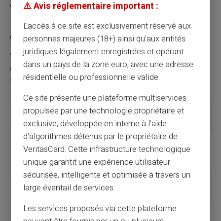
et d'accessibilité.
⚠️ Avis réglementaire important :
L'accès à ce site est exclusivement réservé aux
Comparaison des deux systèmes
personnes majeures (18+) ainsi qu'aux entités
juridiques légalement enregistrées et opérant
Voici un tableau récapitulatif mettant en lumière les
dans un pays de la zone euro, avec une adresse
différences entre banques en ligne et banques
résidentielle ou professionnelle valide.
traditionnelles.
Ce site présente une plateforme multiservices
propulsée par une technologie propriétaire et
Critères
Banques
Banques en ligne
traditionnelles
exclusive, développée en interne à l’aide
d’algorithmes détenus par le propriétaire de
Accessibilité
Agence
100% en ligne
VeritasCard. Cette infrastructure technologique
physique
unique garantit une expérience utilisateur
requise
sécurisée, intelligente et optimisée à travers un
Frais
Souvent plus
Souvent gratuits ou
large éventail de services.
élevés
réduits
Les services proposés via cette plateforme
Ouverture de
Processus plus
Rapide et simplifié
compte
long