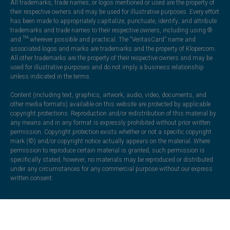
All trademarks, trade names, or logos mentioned or used are the property of
their respective owners and may be used for illustrative purposes. Every effort
has been made to appropriately capitalize, punctuate, identify, and attribute
trademarks and trade names to their respective owners, including using ®
and ™ wherever possible and practical. The “VeritasCard” name and
associated logos and marks are trademarks and the property of Klopercom.
All other trademarks are the property of their respective owners and may be
used for illustrative purposes and do not imply a business relationship
unless indicated in the terms.
Content (including text, graphics, artwork, audio, video, documents, and
other media formats) available on this website are protected by applicable
copyright protections. Reproduction and/or redistribution of this material by
any means and in any format is expressly prohibited without prior written
permission. Copyright protection exists whether or not a specific copyright
mark (©) and/or copyright notice actually appears on the material. Where
permission to reproduce certain material is granted, such permission is
specifically stated; however, no materials may be reproduced or distributed
under any circumstances for any commercial purpose without our express
written consent.