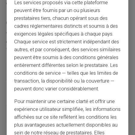
Les services proposés via cette plateforme
et d'accessibilité.
peuvent être fournis par un ou plusieurs
prestataires tiers, chacun opérant sous des
Comparaison des deux systèmes
cadres réglementaires distincts et soumis à des
exigences légales spécifiques à chaque pays.
Voici un tableau récapitulatif mettant en lumière les
Chaque service est strictement indépendant des
différences entre banques en ligne et banques
traditionnelles.
autres, et par conséquent, des services similaires
peuvent être soumis à des conditions générales
entièrement différentes selon le prestataire. Les
Critères
Banques
Banques en ligne
conditions de service — telles que les limites de
traditionnelles
transaction, la disponibilité ou la couverture —
Accessibilité
Agence
100% en ligne
peuvent donc varier considérablement.
physique
requise
Pour maintenir une certaine clarté et offrir une
expérience utilisateur simplifiée, les informations
Frais
Souvent plus
Souvent gratuits ou
affichées sur ce site reflètent les conditions les
élevés
réduits
plus avantageuses actuellement disponibles au
Ouverture de
Processus plus
Rapide et simplifié
sein de notre réseau de prestataires. Elles
compte
long