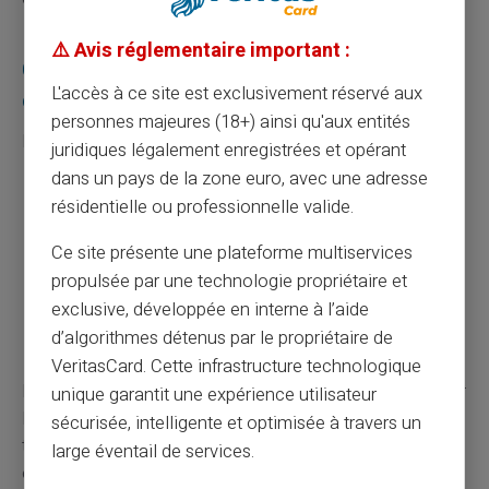
⚠️ Avis réglementaire important :
Caractéristiques typiques des établissements
L'accès à ce site est exclusivement réservé aux
de paiement
personnes majeures (18+) ainsi qu'aux entités
Pratiques et efficients, ces établissements offrent :
juridiques légalement enregistrées et opérant
dans un pays de la zone euro, avec une adresse
Des frais réduits par rapport aux banques
résidentielle ou professionnelle valide.
classiques.
Des solutions simples et accessibles pour tous.
Ce site présente une plateforme multiservices
Des services innovants intégrés dans une
propulsée par une technologie propriétaire et
application mobile.
exclusive, développée en interne à l’aide
d’algorithmes détenus par le propriétaire de
Banques en ligne vs banques traditionnelles
VeritasCard. Cette infrastructure technologique
Pour ceux qui hésitent encore, il est crucial de comparer
unique garantit une expérience utilisateur
les offres des
banques en ligne
et des banques
sécurisée, intelligente et optimisée à travers un
traditionnelles. Sans contredit, les banques en ligne
large éventail de services.
offrent des avantages notables en termes de flexibilité