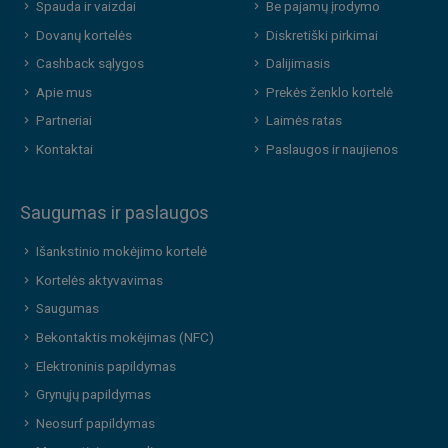
Spauda ir vaizdai
Be pajamų įrodymo
Dovanų kortelės
Diskretiški pirkimai
Cashback sąlygos
Dalijimasis
Apie mus
Prekės ženklo kortelė
Partneriai
Laimės ratas
Kontaktai
Paslaugos ir naujienos
Saugumas ir paslaugos
Išankstinio mokėjimo kortelė
Kortelės aktyvavimas
Saugumas
Bekontaktis mokėjimas (NFC)
Elektroninis papildymas
Grynųjų papildymas
Neosurf papildymas