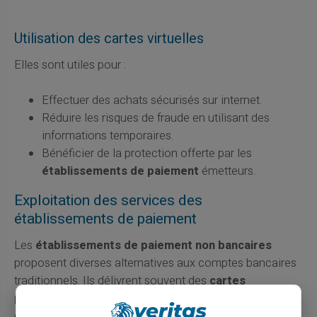
Utilisation des cartes virtuelles
Elles sont utiles pour :
Effectuer des achats sécurisés sur internet.
Réduire les risques de fraude en utilisant des
informations temporaires.
Bénéficier de la protection offerte par les
établissements de paiement
émetteurs.
Exploitation des services des
établissements de paiement
Les
établissements de paiement non bancaires
proposent diverses alternatives aux comptes bancaires
traditionnels. Ils délivrent souvent des
cartes
prépayées
ou virtuelles et facilitent les transferts
d'argent entre particuliers et professionnels.