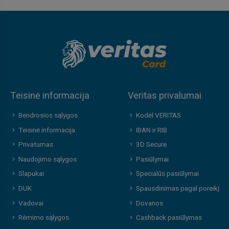
Teisinė informacija
Veritas privalumai
Bendrosios sąlygos
Kodėl VERITAS
Teisinė informacija
IBAN ir RIB
Privatumas
3D Secure
Naudojimo sąlygos
Pasiūlymai
Slapukai
Specialūs pasiūlymai
DUK
Spausdinimas pagal poreikį
Vadovai
Dovanos
Rėmimo sąlygos
Cashback pasiūlymas