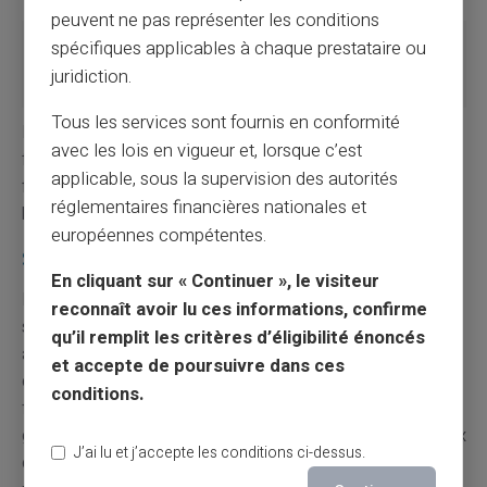
peuvent ne pas représenter les conditions
Offre de
Cartes
Cartes virtuelles,
spécifiques applicables à chaque prestataire ou
cartes
classiques
prépayées ou
juridiction.
physiques
Tous les services sont fournis en conformité
L'évolution vers des options numériques et sans
avec les lois en vigueur et, lorsque c’est
frontières a permis d'élargir l'accès aux services
applicable, sous la supervision des autorités
financiers essentiels, même sans disposer d'un compte
réglementaires financières nationales et
bancaire traditionnel.
européennes compétentes.
Simplifiez-vous la vie sans compte bancaire
En cliquant sur « Continuer », le visiteur
Finalement, il existe une variété impressionnante de
reconnaît avoir lu ces informations, confirme
solutions pour obtenir une carte sans compte bancaire,
qu’il remplit les critères d’éligibilité énoncés
allant des
cartes prépayées
aux services innovants
et accepte de poursuivre dans ces
des
néobanques
et
établissements de paiement.
La
conditions.
flexibilité et l’accessibilité de ces nouvelles formes de
gestion monétaire ouvrent de nombreuses portes à ceux
J’ai lu et j’accepte les conditions ci-dessus.
qui cherchent à simplifier ou diversifier leurs modes de