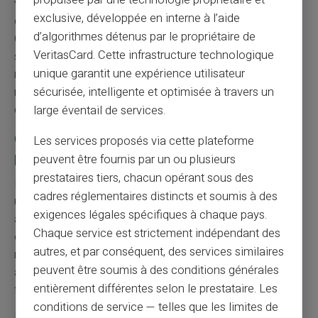
propulsée par une technologie propriétaire et
vie privée des utilisateurs. Les achats effectués avec la
exclusive, développée en interne à l’aide
carte n'apparaissent pas sur d'autres relevés bancaires.
d’algorithmes détenus par le propriétaire de
Cette discrétion permet d'éviter le regard des banques
VeritasCard. Cette infrastructure technologique
sur certaines dépenses. L'autonomie financière
unique garantit une expérience utilisateur
retrouvée améliore la qualité de vie. Card Veritas
respecte les normes européennes de protection des
sécurisée, intelligente et optimisée à travers un
données personnelles.
large éventail de services.
Conseils pratiques pour optimiser ses
Les services proposés via cette plateforme
paiements
peuvent être fournis par un ou plusieurs
prestataires tiers, chacun opérant sous des
La
planification budgétaire
devient fondamentale avec
cadres réglementaires distincts et soumis à des
une carte prépayée. L'absence de découvert oblige à
exigences légales spécifiques à chaque pays.
anticiper ses dépenses principales. Cette contrainte
Chaque service est strictement indépendant des
encourage une gestion financière plus rigoureuse et
autres, et par conséquent, des services similaires
responsable. L'historique des transactions aide à
peuvent être soumis à des conditions générales
analyser ses habitudes de consommation. Card Veritas
entièrement différentes selon le prestataire. Les
fournit des outils de suivi en temps réel.
conditions de service — telles que les limites de
La
diversification des moyens de paiement
limite les