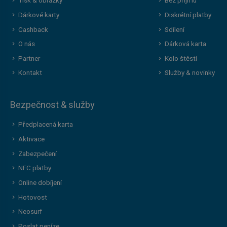
Tisk & obrázky
Bez příjmu
Dárkové karty
Diskrétní platby
Cashback
Sdílení
O nás
Dárková karta
Partner
Kolo štěstí
Kontakt
Služby & novinky
Bezpečnost & služby
Předplacená karta
Aktivace
Zabezpečení
NFC platby
Online dobíjení
Hotovost
Neosurf
Poslat peníze