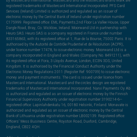
by Mastercard International. Mastercard and the Mastercard Brand Mark are
registered trademarks of Mastercard International Incorporated. PFS Card
Services (Ireland) Limited is authorized and regulated as an issuer of
electronic money by the Central Bank of Ireland under registration number
C175999. Registered office: EML Payments,2nd Floor La Vallee House, Upper
Dargle Road, Bray, Co. Wicklow, Ireland. Moorwand Ltd in partnership with
Heuro SAS. Heuro SAS is a company registered in France under number
833165863, with its registered office at 1, Rue de la Bourse, 75002 Paris. It is
authorised by the Autorité de Contrôle Prudentiel et de Résolution (ACPR),
under licence number 17478, to issue electronic money. Moorwand Ltd is a
company incorporated in England and Wales (Company No. 8491211), with
its registered office at Fora, 3 Lloyds Avenue, London, EC3N 3DS, United
Kingdom. It is authorised by the Financial Conduct Authority under the
Electronic Money Regulations 2011 (Register Ref: 900709) to issue electronic
money and payment instruments. The card is issued under licence from
Mastercard International. Mastercard and the circles design are registered
trademarks of Mastercard International Incorporated. Narvi Payments Oy Ab
is authorized and regulated as an issuer of electronic money by the Finnish
Financial Supervisory Authority under registration number 3190214-6—
registered office: Lapinlahdenkatu 16, 00180 Helsinki, Finland. Monavate is
authorized and regulated as an issuer of electronic money by the Central
Bank of Lithuania under registration number LB002139. Registered office:
Officers' Mess Business Centre, Royston Road, Duxford, Cambridge,
England, CB22 4QH.