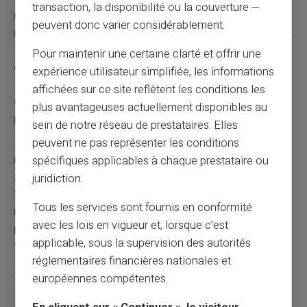
transaction, la disponibilité ou la couverture —
risques en cas de problème. Conserver plusieurs
peuvent donc varier considérablement.
méthodes permet de faire face aux situations imprévues.
Les espèces restent utiles pour les petits achats
Pour maintenir une certaine clarté et offrir une
quotidiens. La carte prépayée couvre les achats
expérience utilisateur simplifiée, les informations
importants et les transactions en ligne. Cette
affichées sur ce site reflètent les conditions les
complémentarité assure une continuité dans les
plus avantageuses actuellement disponibles au
paiements.
sein de notre réseau de prestataires. Elles
peuvent ne pas représenter les conditions
L'
anticipation des rechargements
évite les ruptures de
moyens de paiement. Programmer des virements
spécifiques applicables à chaque prestataire ou
automatiques selon ses revenus facilite la gestion.
juridiction.
Surveiller régulièrement le solde disponible prévient les
Tous les services sont fournis en conformité
refus de paiement. Card Veritas envoie des notifications
avec les lois en vigueur et, lorsque c’est
pour informer des mouvements sur le compte. Cette
applicable, sous la supervision des autorités
vigilance maintient une capacité de paiement constante.
réglementaires financières nationales et
Pour découvrir toutes les solutions de paiement pour
européennes compétentes.
interdits bancaires, consultez notre page spécialisée :
Interdits bancaires
. Apprenez également comment