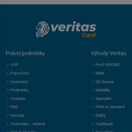
Právní podmínky
Výhody Veritas
VOP
Proč VERITAS
Právní info
IBAN
Soukromí
3D Secure
Podmínky
Nabídky
Cookies
Speciální
FAQ
Print on demand
Návody
Dárky
Podmínky – referral
Cashback