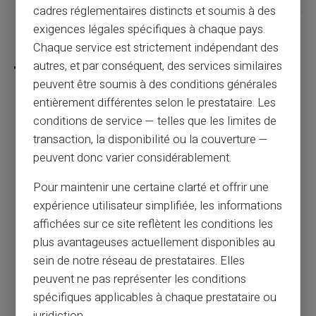
cadres réglementaires distincts et soumis à des
exigences légales spécifiques à chaque pays.
Partager cet article
Chaque service est strictement indépendant des
autres, et par conséquent, des services similaires
peuvent être soumis à des conditions générales
entièrement différentes selon le prestataire. Les
conditions de service — telles que les limites de
Pourquoi utiliser une carte prépayée au
transaction, la disponibilité ou la couverture —
casino ?
peuvent donc varier considérablement.
Article précédent
Pour maintenir une certaine clarté et offrir une
expérience utilisateur simplifiée, les informations
affichées sur ce site reflètent les conditions les
Comment bloquer un paiement suspect
plus avantageuses actuellement disponibles au
rapidement ?
sein de notre réseau de prestataires. Elles
peuvent ne pas représenter les conditions
spécifiques applicables à chaque prestataire ou
Article suivant
juridiction.