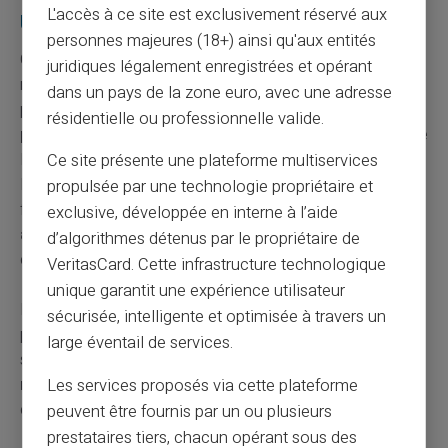
L'accès à ce site est exclusivement réservé aux
Une approche pragmatique et assumée
personnes majeures (18+) ainsi qu'aux entités
Chercher à payer discrètement sur un site pour adultes
juridiques légalement enregistrées et opérant
ne traduit pas nécessairement un comportement
dans un pays de la zone euro, avec une adresse
problématique. Il s'agit souvent d'une volonté de
résidentielle ou professionnelle valide.
protéger sa vie privée
, de
contrôler son budget
et de
limiter l'exposition de ses données bancaires.
Ce site présente une plateforme multiservices
L'utilisation d'un moyen de paiement distinct,
propulsée par une technologie propriétaire et
fonctionnant sur le principe du
prépayé
et intégrant une
exclusive, développée en interne à l’aide
authentification sécurisée
, répond concrètement à
d’algorithmes détenus par le propriétaire de
ces préoccupations.
VeritasCard. Cette infrastructure technologique
unique garantit une expérience utilisateur
La
carte prépayée Veritas Mastercard®
, utilisable
sécurisée, intelligente et optimisée à travers un
pour les paiements en ligne et limitée au solde chargé,
large éventail de services.
s'inscrit dans cette logique de
séparation
et de
maîtrise des dépenses
, sans lien direct avec un
Les services proposés via cette plateforme
compte bancaire courant classique.
peuvent être fournis par un ou plusieurs
prestataires tiers, chacun opérant sous des