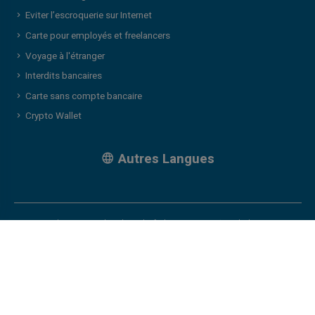
Eviter l’escroquerie sur Internet
Carte pour employés et freelancers
Voyage à l'étranger
Interdits bancaires
Carte sans compte bancaire
Crypto Wallet
Autres Langues
Veritas card, a registered trademark of Klopercom, is a fintech that aims to
propose a super in-house platform and app where our clients and members
can choose fintech and non-fintech services. We used different providers
according to product and/or service requests and/or client profiles. Our
issuers for accounts and payment instrument are PFS Card Services
(Ireland) Limited (trading as PCSIL) pursuant to a license by Mastercard
International, Narvi Payments Oy Ab, Monavate UAB pursuant to a license
by Mastercard International. Mastercard and the Mastercard Brand Mark are