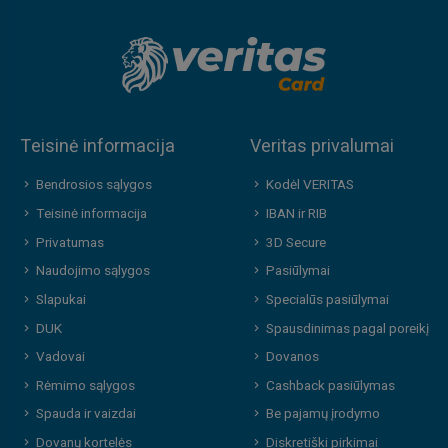
Teisinė informacija
Veritas privalumai
Bendrosios sąlygos
Kodėl VERITAS
Teisinė informacija
IBAN ir RIB
Privatumas
3D Secure
Naudojimo sąlygos
Pasiūlymai
Slapukai
Specialūs pasiūlymai
DUK
Spausdinimas pagal poreikį
Vadovai
Dovanos
Rėmimo sąlygos
Cashback pasiūlymas
Spauda ir vaizdai
Be pajamų įrodymo
Dovanų kortelės
Diskretiški pirkimai