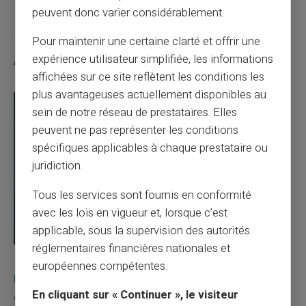
peuvent donc varier considérablement.
Pour maintenir une certaine clarté et offrir une
expérience utilisateur simplifiée, les informations
Articles similaires
affichées sur ce site reflètent les conditions les
plus avantageuses actuellement disponibles au
sein de notre réseau de prestataires. Elles
peuvent ne pas représenter les conditions
spécifiques applicables à chaque prestataire ou
juridiction.
Tous les services sont fournis en conformité
avec les lois en vigueur et, lorsque c’est
applicable, sous la supervision des autorités
réglementaires financières nationales et
03/08/2026
Veritas
Carte prépayée
européennes compétentes.
Une carte bancaire gratuite sans compte, ça
En cliquant sur « Continuer », le visiteur
existe ?