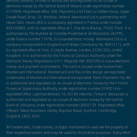
Services (Ireland) Limited is authorized and regulated as an issuer of
electronic money by the Central Bank of Ireland under registration number
C175999. Registered office: EML Payments,2nd Floor La Vallee House, Upper
Dargle Road, Bray, Co. Wicklow, Ireland. Moorwand Ltd in partnership with
Heuro SAS. Heuro SAS is a company registered in France under number
833165863, with its registered office at 1, Rue de la Bourse, 75002 Paris. It is
authorised by the Autorité de Contrôle Prudentiel et de Résolution (ACPR),
under licence number 17478, to issue electronic money. Moorwand Ltd is a
company incorporated in England and Wales (Company No. 8491211), with
its registered office at Fora, 3 Lloyds Avenue, London, EC3N 3DS, United
Kingdom. It is authorised by the Financial Conduct Authority under the
Electronic Money Regulations 2011 (Register Ref: 900709) to issue electronic
money and payment instruments. The card is issued under licence from
Mastercard International. Mastercard and the circles design are registered
trademarks of Mastercard International Incorporated. Narvi Payments Oy Ab
is authorized and regulated as an issuer of electronic money by the Finnish
Financial Supervisory Authority under registration number 3190214-6—
registered office: Lapinlahdenkatu 16, 00180 Helsinki, Finland. Monavate is
authorized and regulated as an issuer of electronic money by the Central
Bank of Lithuania under registration number LB002139. Registered office:
Officers' Mess Business Centre, Royston Road, Duxford, Cambridge,
England, CB22 4QH.
All trademarks, trade names, or logos mentioned or used are the property of
their respective owners and may be used for illustrative purposes. Every effort