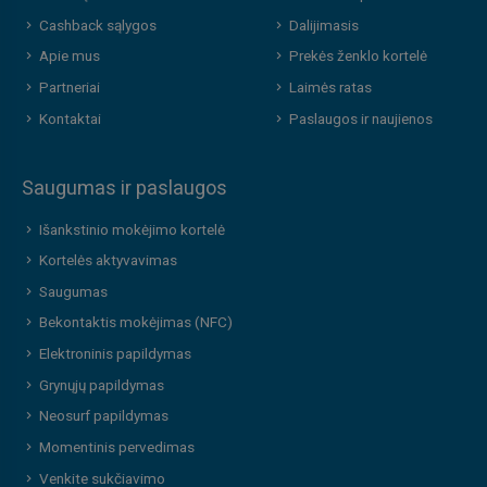
Cashback sąlygos
Dalijimasis
Apie mus
Prekės ženklo kortelė
Partneriai
Laimės ratas
Kontaktai
Paslaugos ir naujienos
Saugumas ir paslaugos
Išankstinio mokėjimo kortelė
Kortelės aktyvavimas
Saugumas
Bekontaktis mokėjimas (NFC)
Elektroninis papildymas
Grynųjų papildymas
Neosurf papildymas
Momentinis pervedimas
Venkite sukčiavimo