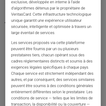
exclusive, développée en interne à l’aide
d’algorithmes détenus par le propriétaire de
Partager cet article
VeritasCard. Cette infrastructure technologique
unique garantit une expérience utilisateur
sécurisée, intelligente et optimisée à travers un
large éventail de services.
Pourquoi utiliser une carte prépayée au
Les services proposés via cette plateforme
casino ?
peuvent être fournis par un ou plusieurs
prestataires tiers, chacun opérant sous des
cadres réglementaires distincts et soumis à des
Article précédent
exigences légales spécifiques à chaque pays.
Chaque service est strictement indépendant des
autres, et par conséquent, des services similaires
Comment bloquer un paiement suspect
peuvent être soumis à des conditions générales
rapidement ?
entièrement différentes selon le prestataire. Les
conditions de service — telles que les limites de
Article suivant
transaction, la disponibilité ou la couverture —