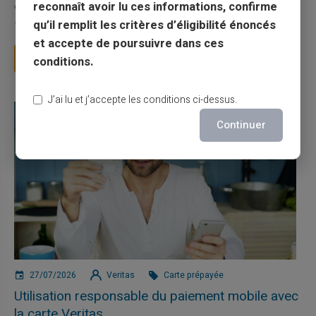
reconnaît avoir lu ces informations, confirme
Vous avez tapé cette recherche parce que votre banque vous
qu’il remplit les critères d’éligibilité énoncés
facture 50 € par an pour une carte que vo...
et accepte de poursuivre dans ces
Lire la suite
conditions.
J’ai lu et j’accepte les conditions ci-dessus.
Continuer
27/07/2026
Veritas
Carte prépayée
Utilisation responsable du paiement mobile avec
la carte Veritas