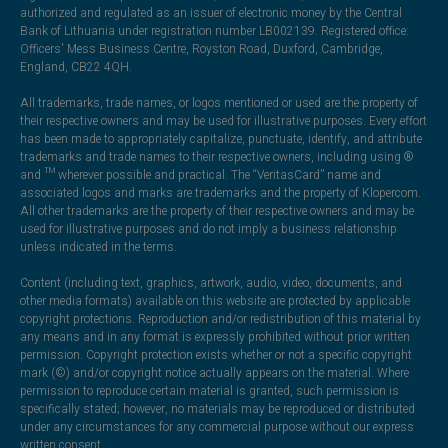
authorized and regulated as an issuer of electronic money by the Central
Bank of Lithuania under registration number LB002139. Registered office:
Officers' Mess Business Centre, Royston Road, Duxford, Cambridge,
England, CB22 4QH.
All trademarks, trade names, or logos mentioned or used are the property of
their respective owners and may be used for illustrative purposes. Every effort
has been made to appropriately capitalize, punctuate, identify, and attribute
trademarks and trade names to their respective owners, including using ®
and ™ wherever possible and practical. The “VeritasCard” name and
associated logos and marks are trademarks and the property of Klopercom.
All other trademarks are the property of their respective owners and may be
used for illustrative purposes and do not imply a business relationship
unless indicated in the terms.
Content (including text, graphics, artwork, audio, video, documents, and
other media formats) available on this website are protected by applicable
copyright protections. Reproduction and/or redistribution of this material by
any means and in any format is expressly prohibited without prior written
permission. Copyright protection exists whether or not a specific copyright
mark (©) and/or copyright notice actually appears on the material. Where
permission to reproduce certain material is granted, such permission is
specifically stated; however, no materials may be reproduced or distributed
under any circumstances for any commercial purpose without our express
written consent.