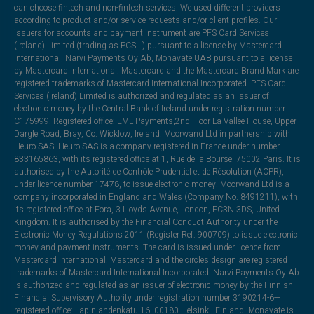
can choose fintech and non-fintech services. We used different providers
according to product and/or service requests and/or client profiles. Our
issuers for accounts and payment instrument are PFS Card Services
(Ireland) Limited (trading as PCSIL) pursuant to a license by Mastercard
International, Narvi Payments Oy Ab, Monavate UAB pursuant to a license
by Mastercard International. Mastercard and the Mastercard Brand Mark are
registered trademarks of Mastercard International Incorporated. PFS Card
Services (Ireland) Limited is authorized and regulated as an issuer of
electronic money by the Central Bank of Ireland under registration number
C175999. Registered office: EML Payments,2nd Floor La Vallee House, Upper
Dargle Road, Bray, Co. Wicklow, Ireland. Moorwand Ltd in partnership with
Heuro SAS. Heuro SAS is a company registered in France under number
833165863, with its registered office at 1, Rue de la Bourse, 75002 Paris. It is
authorised by the Autorité de Contrôle Prudentiel et de Résolution (ACPR),
under licence number 17478, to issue electronic money. Moorwand Ltd is a
company incorporated in England and Wales (Company No. 8491211), with
its registered office at Fora, 3 Lloyds Avenue, London, EC3N 3DS, United
Kingdom. It is authorised by the Financial Conduct Authority under the
Electronic Money Regulations 2011 (Register Ref: 900709) to issue electronic
money and payment instruments. The card is issued under licence from
Mastercard International. Mastercard and the circles design are registered
trademarks of Mastercard International Incorporated. Narvi Payments Oy Ab
is authorized and regulated as an issuer of electronic money by the Finnish
Financial Supervisory Authority under registration number 3190214-6—
registered office: Lapinlahdenkatu 16, 00180 Helsinki, Finland. Monavate is