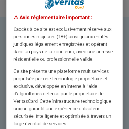
⚠️ Avis réglementaire important :
L'accès à ce site est exclusivement réservé aux
Заработная плата, сборы или
personnes majeures (18+) ainsi qu'aux entités
комиссионные
juridiques légalement enregistrées et opérant
dans un pays de la zone euro, avec une adresse
résidentielle ou professionnelle valide.
Получать часть или все выплаты
заработной платы, комиссионные или
Ce site présente une plateforme multiservices
комиссионные на предоплаченные карты
propulsée par une technologie propriétaire et
VERITAS Mastercard ®? Просто предоставьте
exclusive, développée en interne à l’aide
банковские реквизиты своей карты своим
d’algorithmes détenus par le propriétaire de
контрагентам.
VeritasCard. Cette infrastructure technologique
unique garantit une expérience utilisateur
sécurisée, intelligente et optimisée à travers un
large éventail de services.