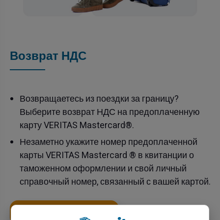
Возврат НДС
Возвращаетесь из поездки за границу?
Выберите возврат НДС на предоплаченную
карту VERITAS Mastercard®.
Незаметно укажите номер предоплаченной
карты VERITAS Mastercard ® в квитанции о
таможенном оформлении и свой личный
справочный номер, связанный с вашей картой.
Откройте свой счет