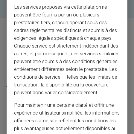
Les services proposés via cette plateforme
peuvent être fournis par un ou plusieurs
prestataires tiers, chacun opérant sous des
cadres réglementaires distincts et soumis à des
Также проверьте
exigences légales spécifiques à chaque pays.
Chaque service est strictement indépendant des
Каждый клиент несет ответственность за понимание и
autres, et par conséquent, des services similaires
соблюдение действующих гражданских, налоговых
peuvent être soumis à des conditions générales
законов и законов о борьбе с отмыванием денег,
entièrement différentes selon le prestataire. Les
касающихся денежных переводов. Таким образом,
conditions de service — telles que les limites de
перевод от неизвестного владельца может привести к
transaction, la disponibilité ou la couverture —
дополнительным задержкам в зачислении средств на ваш
счет.
peuvent donc varier considérablement.
Pour maintenir une certaine clarté et offrir une
expérience utilisateur simplifiée, les informations
affichées sur ce site reflètent les conditions les
Перезагрузка наличных
plus avantageuses actuellement disponibles au