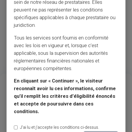
sein de notre réseau de prestataires. Elles
Перезагрузка Neosurf
peuvent ne pas représenter les conditions
spécifiques applicables à chaque prestataire ou
juridiction.
* MVC — это услуга, предоставляемая только почтовым
отделением Франции. Пожалуйста, ознакомьтесь с
Tous les services sont fournis en conformité
условиями использования в местном агентстве.
avec les lois en vigueur et, lorsque c’est
applicable, sous la supervision des autorités
réglementaires financières nationales et
européennes compétentes.
13
37
M
En cliquant sur « Continuer », le visiteur
reconnaît avoir lu ces informations, confirme
Многолетний опыт
Прием продавцов и
qu’il remplit les critères d’éligibilité énoncés
банкоматов
et accepte de poursuivre dans ces
conditions.
1
.3M
35
Довольные
Доступные страны
J’ai lu et j’accepte les conditions ci-dessus.