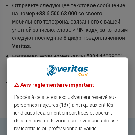
Отправьте следующее текстовое сообщение
на номер +33.6.500.63.000 со своего
мобильного телефона, связанного с вашей
учетной записью: слово «PIN-код», за которым
следуют последние 8 цифр предоплаченной
Veritas.
Например, если номер карты 5304 46039001
8001, отправьте следующее сообщение: PIN-
код 9 0 0 1 8 0 0 1
Ваша карта будет активирована, и вы
⚠️ Avis réglementaire important :
получите ответное SMS-сообщение с PIN-
L'accès à ce site est exclusivement réservé aux
кодом.
personnes majeures (18+) ainsi qu'aux entités
juridiques légalement enregistrées et opérant
dans un pays de la zone euro, avec une adresse
résidentielle ou professionnelle valide.