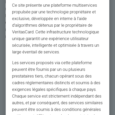
Вы можете использовать предоплаченную
Ce site présente une plateforme multiservices
карту VERITAS Mastercard для покупок в
propulsée par une technologie propriétaire et
Интернете, в 36 миллионах точек продаж и
exclusive, développée en interne à l’aide
банкоматах по всему миру. Для загрузки
d’algorithmes détenus par le propriétaire de
карты выберите канал загрузки из
VeritasCard. Cette infrastructure technologique
клиентского доступа.
unique garantit une expérience utilisateur
sécurisée, intelligente et optimisée à travers un
large éventail de services.
Les services proposés via cette plateforme
peuvent être fournis par un ou plusieurs
prestataires tiers, chacun opérant sous des
cadres réglementaires distincts et soumis à des
exigences légales spécifiques à chaque pays.
Chaque service est strictement indépendant des
autres, et par conséquent, des services similaires
peuvent être soumis à des conditions générales