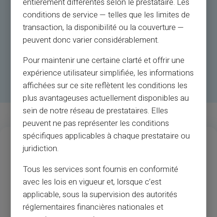
entièrement différentes selon le prestataire. Les
conditions de service — telles que les limites de
transaction, la disponibilité ou la couverture —
peuvent donc varier considérablement.
Pour maintenir une certaine clarté et offrir une
expérience utilisateur simplifiée, les informations
affichées sur ce site reflètent les conditions les
plus avantageuses actuellement disponibles au
sein de notre réseau de prestataires. Elles
peuvent ne pas représenter les conditions
spécifiques applicables à chaque prestataire ou
13
37
M
juridiction.
Многолетний опыт
Прием продавцов и
банкоматов
Tous les services sont fournis en conformité
avec les lois en vigueur et, lorsque c’est
1
.3M
35
applicable, sous la supervision des autorités
réglementaires financières nationales et
Довольные
Доступные страны