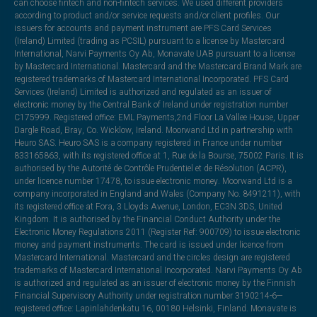
can choose fintech and non-fintech services. We used different providers
according to product and/or service requests and/or client profiles. Our
issuers for accounts and payment instrument are PFS Card Services
(Ireland) Limited (trading as PCSIL) pursuant to a license by Mastercard
International, Narvi Payments Oy Ab, Monavate UAB pursuant to a license
by Mastercard International. Mastercard and the Mastercard Brand Mark are
registered trademarks of Mastercard International Incorporated. PFS Card
Services (Ireland) Limited is authorized and regulated as an issuer of
electronic money by the Central Bank of Ireland under registration number
C175999. Registered office: EML Payments,2nd Floor La Vallee House, Upper
Dargle Road, Bray, Co. Wicklow, Ireland. Moorwand Ltd in partnership with
Heuro SAS. Heuro SAS is a company registered in France under number
833165863, with its registered office at 1, Rue de la Bourse, 75002 Paris. It is
authorised by the Autorité de Contrôle Prudentiel et de Résolution (ACPR),
under licence number 17478, to issue electronic money. Moorwand Ltd is a
company incorporated in England and Wales (Company No. 8491211), with
its registered office at Fora, 3 Lloyds Avenue, London, EC3N 3DS, United
Kingdom. It is authorised by the Financial Conduct Authority under the
Electronic Money Regulations 2011 (Register Ref: 900709) to issue electronic
money and payment instruments. The card is issued under licence from
Mastercard International. Mastercard and the circles design are registered
trademarks of Mastercard International Incorporated. Narvi Payments Oy Ab
is authorized and regulated as an issuer of electronic money by the Finnish
Financial Supervisory Authority under registration number 3190214-6—
registered office: Lapinlahdenkatu 16, 00180 Helsinki, Finland. Monavate is