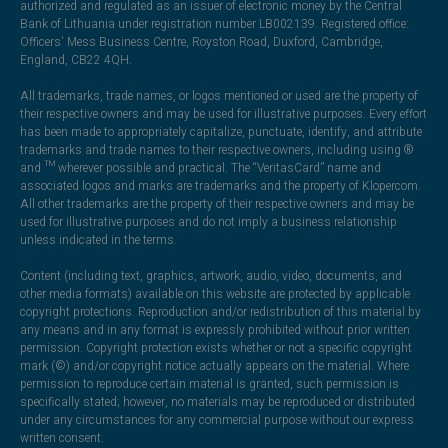
authorized and regulated as an issuer of electronic money by the Central
Bank of Lithuania under registration number LB002139. Registered office:
Officers' Mess Business Centre, Royston Road, Duxford, Cambridge,
England, CB22 4QH.
All trademarks, trade names, or logos mentioned or used are the property of
their respective owners and may be used for illustrative purposes. Every effort
has been made to appropriately capitalize, punctuate, identify, and attribute
trademarks and trade names to their respective owners, including using ®
and ™ wherever possible and practical. The “VeritasCard” name and
associated logos and marks are trademarks and the property of Klopercom.
All other trademarks are the property of their respective owners and may be
used for illustrative purposes and do not imply a business relationship
unless indicated in the terms.
Content (including text, graphics, artwork, audio, video, documents, and
other media formats) available on this website are protected by applicable
copyright protections. Reproduction and/or redistribution of this material by
any means and in any format is expressly prohibited without prior written
permission. Copyright protection exists whether or not a specific copyright
mark (©) and/or copyright notice actually appears on the material. Where
permission to reproduce certain material is granted, such permission is
specifically stated; however, no materials may be reproduced or distributed
under any circumstances for any commercial purpose without our express
written consent.