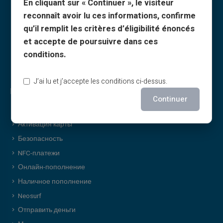
En cliquant sur « Continuer », le visiteur
Подарочные карты
Дискретные покупки
reconnaît avoir lu ces informations, confirme
Кэшбэк
Поделиться
qu’il remplit les critères d’éligibilité énoncés
О нас
Подарочная карта
et accepte de poursuivre dans ces
Партнёрам
Колесо удачи
conditions.
Контакты
Сервисы и новости
J’ai lu et j’accepte les conditions ci-dessus.
Безопасность и сервисы
Continuer
Предоплаченная карта
Активация карты
Безопасность
NFC-платежи
Онлайн-пополнение
Наличное пополнение
Neosurf
Отправить деньги