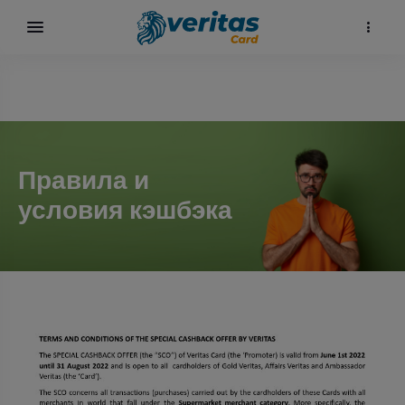
Правила и
условия кэшбэка
карта