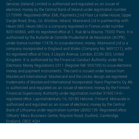
Services (Ireland) Limited is authorized and regulated as an issuer of
electronic money by the Central Bank of Ireland under registration number
C175999. Registered office: EML Payments,2nd Floor La Vallee House, Upper
Dargle Road, Bray, Co. Wicklow, Ireland. Moorwand Ltd in partnership with
Heuro SAS. Heuro SAS is a company registered in France under number
833165863, with its registered office at 1, Rue de la Bourse, 75002 Paris. It is
authorised by the Autorité de Contrôle Prudentiel et de Résolution (ACPR),
under licence number 17478, to issue electronic money. Moorwand Ltd is a
company incorporated in England and Wales (Company No. 8491211), with
its registered office at Fora, 3 Lloyds Avenue, London, EC3N 3DS, United
Kingdom. It is authorised by the Financial Conduct Authority under the
Electronic Money Regulations 2011 (Register Ref: 900709) to issue electronic
money and payment instruments. The card is issued under licence from
Mastercard International. Mastercard and the circles design are registered
trademarks of Mastercard International Incorporated. Narvi Payments Oy Ab
is authorized and regulated as an issuer of electronic money by the Finnish
Financial Supervisory Authority under registration number 3190214-6—
registered office: Lapinlahdenkatu 16, 00180 Helsinki, Finland. Monavate is
authorized and regulated as an issuer of electronic money by the Central
Bank of Lithuania under registration number LB002139. Registered office:
Officers' Mess Business Centre, Royston Road, Duxford, Cambridge,
England, CB22 4QH.
All trademarks, trade names, or logos mentioned or used are the property of
their respective owners and may be used for illustrative purposes. Every effort