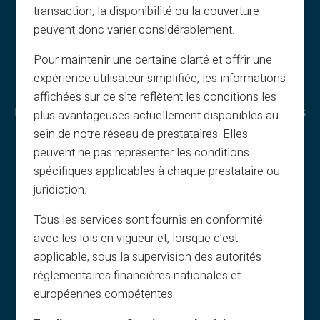
transaction, la disponibilité ou la couverture —
peuvent donc varier considérablement.
Pour maintenir une certaine clarté et offrir une
expérience utilisateur simplifiée, les informations
affichées sur ce site reflètent les conditions les
Право и условия
Преимущества Veritas
plus avantageuses actuellement disponibles au
sein de notre réseau de prestataires. Elles
Общие условия
Почему VERITAS
peuvent ne pas représenter les conditions
Правовая информация
IBAN и RIB
spécifiques applicables à chaque prestataire ou
Конфиденциальность
3D Secure
juridiction.
Условия использования
Предложения
Tous les services sont fournis en conformité
Cookies
Спецпредложения
avec les lois en vigueur et, lorsque c’est
FAQ
Печать по запросу
applicable, sous la supervision des autorités
Руководства
Подарки
réglementaires financières nationales et
Условия – рефералы
Кэшбэк
européennes compétentes.
Печать и изображения
Без дохода