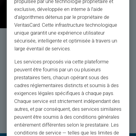
propulsée par une technologie propriétaire et
exclusive, développée en interne à l’aide
d’algorithmes détenus par le propriétaire de
VeritasCard. Cette infrastructure technologique
unique garantit une expérience utilisateur
Обслуживание и поддержка
sécurisée, intelligente et optimisée à travers un
реальными людьми, а не ботами
large éventail de services.
Les services proposés via cette plateforme
Обслуживание клиентов на английском языке к
peuvent être fournis par un ou plusieurs
вашим услугам по билету 24/24, по
prestataires tiers, chacun opérant sous des
телефону с понедельника по субботу с 9:00 до 18:30
cadres réglementaires distincts et soumis à des
exigences légales spécifiques à chaque pays.
Chaque service est strictement indépendant des
Свяжитесь с нами
autres, et par conséquent, des services similaires
peuvent être soumis à des conditions générales
entièrement différentes selon le prestataire. Les
conditions de service — telles que les limites de