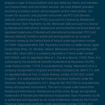
propose a super in-house platform and app where our clients and members
can choose fintech and non-fintech services. We used different providers
according to product and/or service requests and/or client profiles. Our
issuers for accounts and payment instrument are PFS Card Services
(Ireland) Limited (trading as PCSIL) pursuant to a license by Mastercard
International, Narvi Payments Oy Ab, Monavate UAB pursuant to a license
by Mastercard International. Mastercard and the Mastercard Brand Mark are
registered trademarks of Mastercard International Incorporated. PFS Card
Services (Ireland) Limited is authorized and regulated as an issuer of
electronic money by the Central Bank of Ireland under registration number
C175999. Registered office: EML Payments,2nd Floor La Vallee House, Upper
Dargle Road, Bray, Co. Wicklow, Ireland. Moorwand Ltd in partnership with
Heuro SAS. Heuro SAS is a company registered in France under number
833165863, with its registered office at 1, Rue de la Bourse, 75002 Paris. It is
authorised by the Autorité de Contrôle Prudentiel et de Résolution (ACPR),
under licence number 17478, to issue electronic money. Moorwand Ltd is a
company incorporated in England and Wales (Company No. 8491211), with
its registered office at Fora, 3 Lloyds Avenue, London, EC3N 3DS, United
Kingdom. It is authorised by the Financial Conduct Authority under the
Electronic Money Regulations 2011 (Register Ref: 900709) to issue electronic
money and payment instruments. The card is issued under licence from
Mastercard International. Mastercard and the circles design are registered
trademarks of Mastercard International Incorporated. Narvi Payments Oy Ab
is authorized and regulated as an issuer of electronic money by the Finnish
Financial Supervisory Authority under registration number 3190214-6—