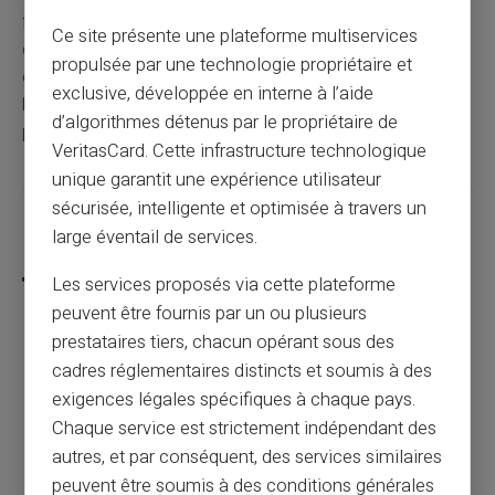
fichier personnel.
Le service de la Banque de France
Ce site présente une plateforme multiservices
confirme gratuitement votre situation. Cette démarche
propulsée par une technologie propriétaire et
évite les mauvaises surprises lors de futures demandes
exclusive, développée en interne à l’aide
bancaires. Les informations restent consultables
d’algorithmes détenus par le propriétaire de
pendant quelques mois.
VeritasCard. Cette infrastructure technologique
unique garantit une expérience utilisateur
sécurisée, intelligente et optimisée à travers un
Partager cet article
large éventail de services.
Les services proposés via cette plateforme
peuvent être fournis par un ou plusieurs
prestataires tiers, chacun opérant sous des
Pourquoi un paiement en ligne est refusé
cadres réglementaires distincts et soumis à des
sans raison apparente ?
exigences légales spécifiques à chaque pays.
Chaque service est strictement indépendant des
autres, et par conséquent, des services similaires
Article précédent
peuvent être soumis à des conditions générales