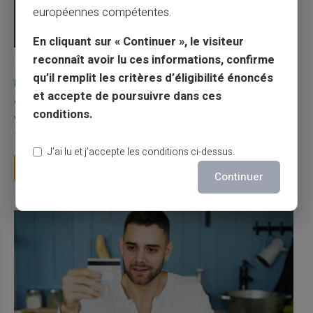
européennes compétentes.
En cliquant sur « Continuer », le visiteur
reconnaît avoir lu ces informations, confirme
03/08/2026
Veritas
Carte prépayée
qu’il remplit les critères d’éligibilité énoncés
Une carte bancaire gratuite sans compte, ça
et accepte de poursuivre dans ces
existe ?
conditions.
Vous avez tapé cette recherche parce que votre banque vous
facture 50 € par an pour une carte que vo...
J’ai lu et j’accepte les conditions ci-dessus.
Lire la suite
Continuer