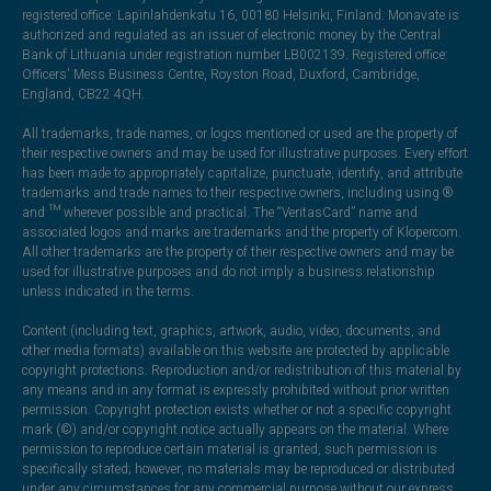
registered office: Lapinlahdenkatu 16, 00180 Helsinki, Finland. Monavate is
authorized and regulated as an issuer of electronic money by the Central
Bank of Lithuania under registration number LB002139. Registered office:
Officers' Mess Business Centre, Royston Road, Duxford, Cambridge,
England, CB22 4QH.
All trademarks, trade names, or logos mentioned or used are the property of
their respective owners and may be used for illustrative purposes. Every effort
has been made to appropriately capitalize, punctuate, identify, and attribute
trademarks and trade names to their respective owners, including using ®
and ™ wherever possible and practical. The “VeritasCard” name and
associated logos and marks are trademarks and the property of Klopercom.
All other trademarks are the property of their respective owners and may be
used for illustrative purposes and do not imply a business relationship
unless indicated in the terms.
Content (including text, graphics, artwork, audio, video, documents, and
other media formats) available on this website are protected by applicable
copyright protections. Reproduction and/or redistribution of this material by
any means and in any format is expressly prohibited without prior written
permission. Copyright protection exists whether or not a specific copyright
mark (©) and/or copyright notice actually appears on the material. Where
permission to reproduce certain material is granted, such permission is
specifically stated; however, no materials may be reproduced or distributed
under any circumstances for any commercial purpose without our express