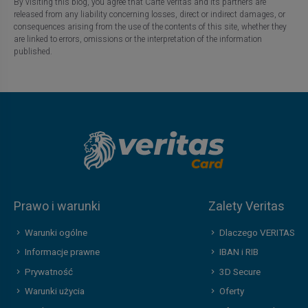
By visiting this blog, you agree that Carte Veritas and its partners are
released from any liability concerning losses, direct or indirect damages, or
consequences arising from the use of the contents of this site, whether they
are linked to errors, omissions or the interpretation of the information
published.
Prawo i warunki
Zalety Veritas
Warunki ogólne
Dlaczego VERITAS
Informacje prawne
IBAN i RIB
Prywatność
3D Secure
Warunki użycia
Oferty