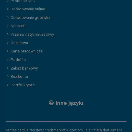
Płatność NFC
Doładowanie online
Doładowanie gotówką
Neosurf
Przelew natychmiastowy
Oszustwa
Karta pracownicza
Podróże
Zakaz bankowy
Bez konta
Portfel krypto
Inne języki
Veritas card, a registered trademark of Klopercom, is a fintech that aims to