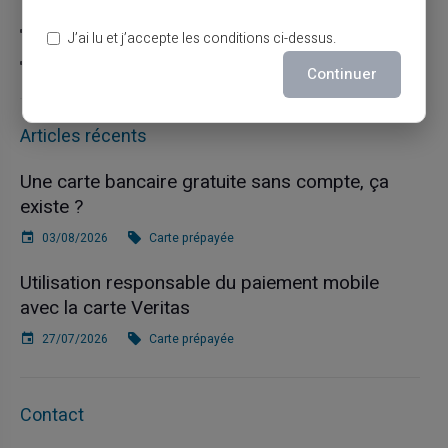
Carte prépayée
J’ai lu et j’accepte les conditions ci-dessus.
Escroquerie
Continuer
Articles récents
Une carte bancaire gratuite sans compte, ça
existe ?
03/08/2026
Carte prépayée
Utilisation responsable du paiement mobile
avec la carte Veritas
27/07/2026
Carte prépayée
Contact