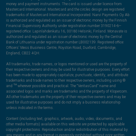
money and payment instruments. The card is issued under licence from
Mastercard International. Mastercard and the circles design are registered
trademarks of Mastercard International Incorporated. Narvi Payments Oy Ab
is authorized and regulated as an issuer of electronic money by the Finnish
Financial Supervisory Authority under registration number 3190214-6—
registered office: Lapinlahdenkatu 16, 00180 Helsinki, Finland. Monavate is
authorized and regulated as an issuer of electronic money by the Central
Bank of Lithuania under registration number LB002139. Registered office:
Officers' Mess Business Centre, Royston Road, Duxford, Cambridge,
England, CB22 4QH.
All trademarks, trade names, or logos mentioned or used are the property of
their respective owners and may be used for illustrative purposes. Every effort
has been made to appropriately capitalize, punctuate, identify, and attribute
trademarks and trade names to their respective owners, including using ®
and ™ wherever possible and practical. The “VeritasCard” name and
associated logos and marks are trademarks and the property of Klopercom.
All other trademarks are the property of their respective owners and may be
used for illustrative purposes and do not imply a business relationship
unless indicated in the terms.
Content (including text, graphics, artwork, audio, video, documents, and
other media formats) available on this website are protected by applicable
copyright protections. Reproduction and/or redistribution of this material by
any means and in any format is expressly prohibited without prior written