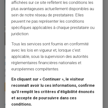
affichées sur ce site reflètent les conditions les
plus avantageuses actuellement disponibles au
sein de notre réseau de prestataires. Elles
peuvent ne pas représenter les conditions
spécifiques applicables à chaque prestataire ou
juridiction.
Tous les services sont fournis en conformité
avec les lois en vigueur et, lorsque c’est
27/07/2026
Veritas
Carte prépayée
applicable, sous la supervision des autorités
Utilisation responsable du paiement mobile avec
réglementaires financières nationales et
la carte Veritas
européennes compétentes.
Le paiement mobile s'est imposé dans les habitudes quotidiennes,
mais il appelle des réflexes pour é...
En cliquant sur « Continuer », le visiteur
reconnaît avoir lu ces informations, confirme
Lire la suite
qu’il remplit les critères d’éligibilité énoncés
et accepte de poursuivre dans ces
Catégories
conditions.