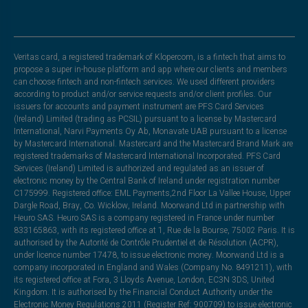
Veritas card, a registered trademark of Klopercom, is a fintech that aims to
propose a super in-house platform and app where our clients and members
can choose fintech and non-fintech services. We used different providers
according to product and/or service requests and/or client profiles. Our
issuers for accounts and payment instrument are PFS Card Services
(Ireland) Limited (trading as PCSIL) pursuant to a license by Mastercard
International, Narvi Payments Oy Ab, Monavate UAB pursuant to a license
by Mastercard International. Mastercard and the Mastercard Brand Mark are
registered trademarks of Mastercard International Incorporated. PFS Card
Services (Ireland) Limited is authorized and regulated as an issuer of
electronic money by the Central Bank of Ireland under registration number
C175999. Registered office: EML Payments,2nd Floor La Vallee House, Upper
Dargle Road, Bray, Co. Wicklow, Ireland. Moorwand Ltd in partnership with
Heuro SAS. Heuro SAS is a company registered in France under number
833165863, with its registered office at 1, Rue de la Bourse, 75002 Paris. It is
authorised by the Autorité de Contrôle Prudentiel et de Résolution (ACPR),
under licence number 17478, to issue electronic money. Moorwand Ltd is a
company incorporated in England and Wales (Company No. 8491211), with
its registered office at Fora, 3 Lloyds Avenue, London, EC3N 3DS, United
Kingdom. It is authorised by the Financial Conduct Authority under the
Electronic Money Regulations 2011 (Register Ref: 900709) to issue electronic