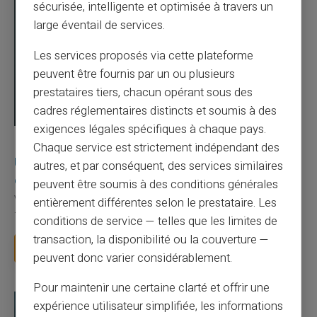
sécurisée, intelligente et optimisée à travers un
large éventail de services.
Les services proposés via cette plateforme
peuvent être fournis par un ou plusieurs
prestataires tiers, chacun opérant sous des
cadres réglementaires distincts et soumis à des
exigences légales spécifiques à chaque pays.
03/08/2026
Veritas
Carte prépayée
Chaque service est strictement indépendant des
Une carte bancaire gratuite sans compte, ça
autres, et par conséquent, des services similaires
existe ?
peuvent être soumis à des conditions générales
Vous avez tapé cette recherche parce que votre banque vous
entièrement différentes selon le prestataire. Les
facture 50 € par an pour une carte que vo...
conditions de service — telles que les limites de
transaction, la disponibilité ou la couverture —
Lire la suite
peuvent donc varier considérablement.
Pour maintenir une certaine clarté et offrir une
expérience utilisateur simplifiée, les informations