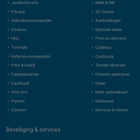
Juridische info
IBAN & RIB
Privacy
3D Secure
Gebruiksvoorwaarden
Aanbiedingen
Cookies
Speciale deals
FAQ
Print on demand
Tutorials
Cadeaus
Referral-voorwaarden
Cashback
Print & beeld
Zonder inkomen
Cadeaukaarten
Discrete aankopen
Cashback
Delen
Over ons
Merk cadeaukaart
Partner
Geluksrad
Contact
Services & nieuws
Beveiliging & services