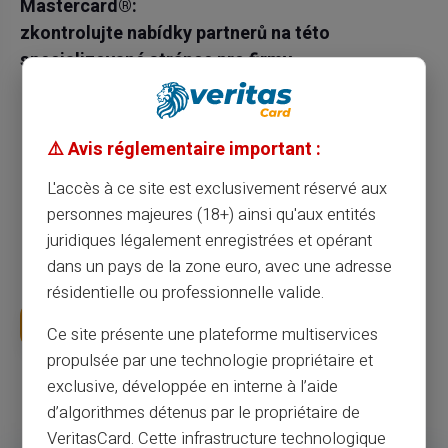
Mastercard®:
zkontrolujte nabídky partnerů na této
specializované stránce pro firmy.
Můžete zpeněžit provoz na svých webových
stránkách, váš obchod nebo blog.
⚠️ Avis réglementaire important :
Zvýšíte své tržby a příjmy, a generovat další
L'accès à ce site est exclusivement réservé aux
příjmy pro každou prodanou kartu.
personnes majeures (18+) ainsi qu'aux entités
Připojíte se ke stabilnímu partnerskému
juridiques légalement enregistrées et opérant
systému založenému na modelu „win - win“.
dans un pays de la zone euro, avec une adresse
résidentielle ou professionnelle valide.
Staňte se naším partnerem
Ce site présente une plateforme multiservices
propulsée par une technologie propriétaire et
exclusive, développée en interne à l’aide
d’algorithmes détenus par le propriétaire de
VeritasCard. Cette infrastructure technologique