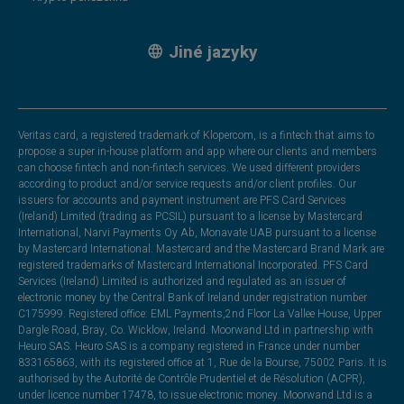
Jiné jazyky
Veritas card, a registered trademark of Klopercom, is a fintech that aims to
propose a super in-house platform and app where our clients and members
can choose fintech and non-fintech services. We used different providers
according to product and/or service requests and/or client profiles. Our
issuers for accounts and payment instrument are PFS Card Services
(Ireland) Limited (trading as PCSIL) pursuant to a license by Mastercard
International, Narvi Payments Oy Ab, Monavate UAB pursuant to a license
by Mastercard International. Mastercard and the Mastercard Brand Mark are
registered trademarks of Mastercard International Incorporated. PFS Card
Services (Ireland) Limited is authorized and regulated as an issuer of
electronic money by the Central Bank of Ireland under registration number
C175999. Registered office: EML Payments,2nd Floor La Vallee House, Upper
Dargle Road, Bray, Co. Wicklow, Ireland. Moorwand Ltd in partnership with
Heuro SAS. Heuro SAS is a company registered in France under number
833165863, with its registered office at 1, Rue de la Bourse, 75002 Paris. It is
authorised by the Autorité de Contrôle Prudentiel et de Résolution (ACPR),
under licence number 17478, to issue electronic money. Moorwand Ltd is a