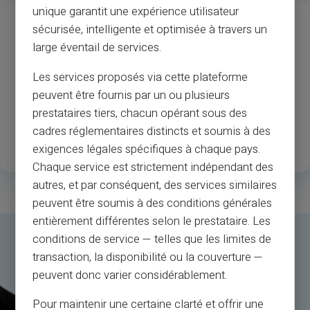
unique garantit une expérience utilisateur
13
37
M
sécurisée, intelligente et optimisée à travers un
Roky zkušeností
Akceptace obchodníků a
large éventail de services.
bankomatů
Les services proposés via cette plateforme
peuvent être fournis par un ou plusieurs
1
.3M
35
prestataires tiers, chacun opérant sous des
Šťastní registrovaní
Země jsou k dispozici
cadres réglementaires distincts et soumis à des
zákazníci
exigences légales spécifiques à chaque pays.
Chaque service est strictement indépendant des
autres, et par conséquent, des services similaires
peuvent être soumis à des conditions générales
entièrement différentes selon le prestataire. Les
conditions de service — telles que les limites de
transaction, la disponibilité ou la couverture —
peuvent donc varier considérablement.
Pour maintenir une certaine clarté et offrir une