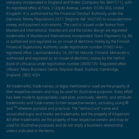
company incorporated in England and Wales (Company No. 8491211), with
its registered office at Fora, 3 Lloyds Avenue, London, EC3N 3DS, United
Kingdom. It is authorised by the Financial Conduct Authority under the
Electronic Money Regulations 2011 (Register Ref: 900709) to issue electronic
money and payment instruments. The card is issued under licence from
Mastercard International. Mastercard and the circles design are registered
trademarks of Mastercard International Incorporated. Narvi Payments Oy Ab
is authorized and regulated as an issuer of electronic money by the Finnish
Financial Supervisory Authority under registration number 3190214-6—
registered office: Lapinlahdenkatu 16, 00180 Helsinki, Finland. Monavate is
authorized and regulated as an issuer of electronic money by the Central
Bank of Lithuania under registration number LB002139. Registered office:
Officers' Mess Business Centre, Royston Road, Duxford, Cambridge,
England, CB22 4QH.
All trademarks, trade names, or logos mentioned or used are the property of
their respective owners and may be used for illustrative purposes. Every effort
has been made to appropriately capitalize, punctuate, identify, and attribute
trademarks and trade names to their respective owners, including using ®
and ™ wherever possible and practical. The “VeritasCard” name and
associated logos and marks are trademarks and the property of Klopercom.
All other trademarks are the property of their respective owners and may be
used for illustrative purposes and do not imply a business relationship
unless indicated in the terms.