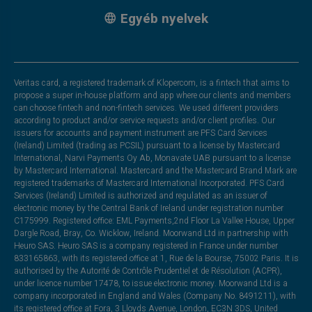
Egyéb nyelvek
Veritas card, a registered trademark of Klopercom, is a fintech that aims to
propose a super in-house platform and app where our clients and members
can choose fintech and non-fintech services. We used different providers
according to product and/or service requests and/or client profiles. Our
issuers for accounts and payment instrument are PFS Card Services
(Ireland) Limited (trading as PCSIL) pursuant to a license by Mastercard
International, Narvi Payments Oy Ab, Monavate UAB pursuant to a license
by Mastercard International. Mastercard and the Mastercard Brand Mark are
registered trademarks of Mastercard International Incorporated. PFS Card
Services (Ireland) Limited is authorized and regulated as an issuer of
electronic money by the Central Bank of Ireland under registration number
C175999. Registered office: EML Payments,2nd Floor La Vallee House, Upper
Dargle Road, Bray, Co. Wicklow, Ireland. Moorwand Ltd in partnership with
Heuro SAS. Heuro SAS is a company registered in France under number
833165863, with its registered office at 1, Rue de la Bourse, 75002 Paris. It is
authorised by the Autorité de Contrôle Prudentiel et de Résolution (ACPR),
under licence number 17478, to issue electronic money. Moorwand Ltd is a
company incorporated in England and Wales (Company No. 8491211), with
its registered office at Fora, 3 Lloyds Avenue, London, EC3N 3DS, United