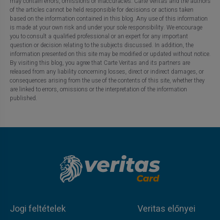
may contain errors, omissions or inaccuracies. Carte Veritas and the authors
of the articles cannot be held responsible for decisions or actions taken
based on the information contained in this blog. Any use of this information
is made at your own risk and under your sole responsibility. We encourage
you to consult a qualified professional or an expert for any important
question or decision relating to the subjects discussed. In addition, the
information presented on this site may be modified or updated without notice.
By visiting this blog, you agree that Carte Veritas and its partners are
released from any liability concerning losses, direct or indirect damages, or
consequences arising from the use of the contents of this site, whether they
are linked to errors, omissions or the interpretation of the information
published.
Jogi feltételek
Veritas előnyei