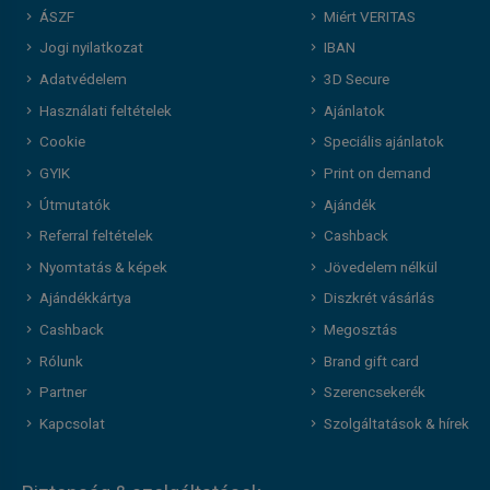
ÁSZF
Miért VERITAS
Jogi nyilatkozat
IBAN
Adatvédelem
3D Secure
Használati feltételek
Ajánlatok
Cookie
Speciális ajánlatok
GYIK
Print on demand
Útmutatók
Ajándék
Referral feltételek
Cashback
Nyomtatás & képek
Jövedelem nélkül
Ajándékkártya
Diszkrét vásárlás
Cashback
Megosztás
Rólunk
Brand gift card
Partner
Szerencsekerék
Kapcsolat
Szolgáltatások & hírek