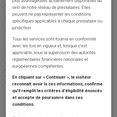
plus avantageuses actuellement disponibles au
Agricole (MSA),
le processus reste similaire à celui de
sein de notre réseau de prestataires. Elles
la CAF. Cependant, certaines spécificités peuvent
peuvent ne pas représenter les conditions
exister. Bien que les dates de versement tendent à être
spécifiques applicables à chaque prestataire ou
les mêmes, il est toujours bon de vérifier directement
juridiction.
auprès de votre caisse de référence.
Tous les services sont fournis en conformité
En contactant votre conseiller
MSA,
vous pouvez
avec les lois en vigueur et, lorsque c’est
obtenir des informations détaillées sur le
calendrier de
applicable, sous la supervision des autorités
versement
et d’autres
prestations sociales
réglementaires financières nationales et
disponibles. L’important est de garder un œil sur vos
européennes compétentes.
relevés bancaires et de rester informé via les
communications officielles pour anticiper tout
En cliquant sur « Continuer », le visiteur
changement éventuel.
reconnaît avoir lu ces informations, confirme
qu’il remplit les critères d’éligibilité énoncés
et accepte de poursuivre dans ces
conditions.
Partager cet article