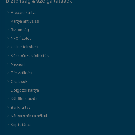
Biztonság & szolgáltatások
Prepaid kártya
Kártya aktiválás
Biztonság
NFC fizetés
Online feltöltés
Készpénzes feltöltés
Neosurf
Pénzküldés
Csalások
Dolgozói kártya
Külföldi utazás
Banki tiltás
Kártya számla nélkül
Kriptotárca