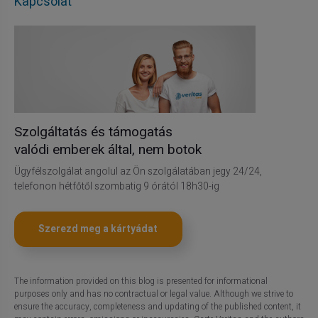
Kapcsolat
Szolgáltatás és támogatás
valódi emberek által, nem botok
Ügyfélszolgálat angolul az Ön szolgálatában jegy 24/24,
telefonon hétfőtől szombatig 9 órától 18h30-ig
Szerezd meg a kártyádat
The information provided on this blog is presented for informational
purposes only and has no contractual or legal value. Although we strive to
ensure the accuracy, completeness and updating of the published content, it