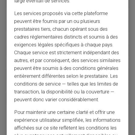
large éventail de services.
Avril
4 avril (en raison du
week-end
)
Les services proposés via cette plateforme
Mai
5 mai
peuvent être fournis par un ou plusieurs
Juin
5 juin
prestataires tiers, chacun opérant sous des
cadres réglementaires distincts et soumis à des
Juillet
4 juillet (en raison du
week-end
)
exigences légales spécifiques à chaque pays.
Août
5 août
Chaque service est strictement indépendant des
autres, et par conséquent, des services similaires
Septembre
5 septembre
peuvent être soumis à des conditions générales
Octobre
6 octobre (en raison du
week-end
)
entièrement différentes selon le prestataire. Les
conditions de service — telles que les limites de
Novembre
5 novembre
transaction, la disponibilité ou la couverture —
Décembre
5 décembre
peuvent donc varier considérablement.
Les particularités du versement avec la
Pour maintenir une certaine clarté et offrir une
MSA
expérience utilisateur simplifiée, les informations
affichées sur ce site reflètent les conditions les
Pour les personnes dépendant de la
Mutualité Sociale