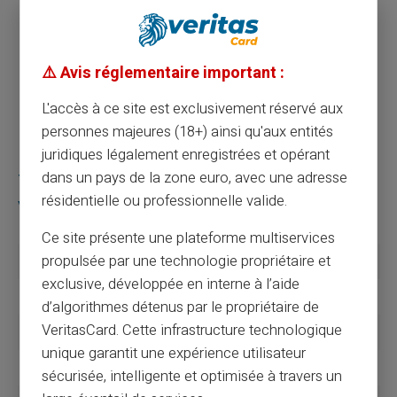
financière.
Prévoyez une petite épargne dès la réception du
versement pour parer aux imprévus.
⚠️ Avis réglementaire important :
Évitez de cumuler les dépenses importantes sur
quelques jours uniquement; étalez-les sur toute la
L'accès à ce site est exclusivement réservé aux
durée du mois.
personnes majeures (18+) ainsi qu'aux entités
juridiques légalement enregistrées et opérant
dans un pays de la zone euro, avec une adresse
Tableau récapitulatif des dates de
résidentielle ou professionnelle valide.
versement du RSA
Ce site présente une plateforme multiservices
propulsée par une technologie propriétaire et
Mois
Date de Versement
exclusive, développée en interne à l’aide
Janvier
6 janvier
d’algorithmes détenus par le propriétaire de
VeritasCard. Cette infrastructure technologique
Février
5 février
unique garantit une expérience utilisateur
Mars
5 mars
sécurisée, intelligente et optimisée à travers un