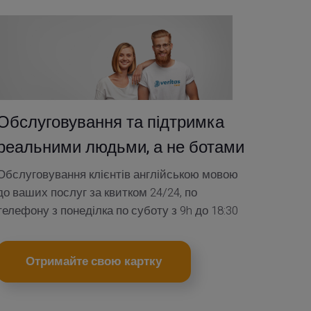
Обслуговування та підтримка
реальними людьми, а не ботами
Обслуговування клієнтів англійською мовою
до ваших послуг за квитком 24/24, по
телефону з понеділка по суботу з 9h до 18:30
Отримайте свою картку