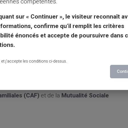
éennes compétentes.
quant sur « Continuer », le visiteur reconnaît av
end, le versement du RSA ne peut pas être
nformations, confirme qu’il remplit les critères
s bénéficiaires peuvent s’attendre à recevoir
gibilité énoncés et accepte de poursuivre dans 
e week-end. Par conséquent, si le 5 est un
tions.
redi 4. Si c’est un dimanche, le virement
lu et j’accepte les conditions ci-dessus.
Conti
aux allocataires la réception de leurs fonds
penses urgentes. C’est une pratique
amiliales (CAF)
et de la
Mutualité Sociale