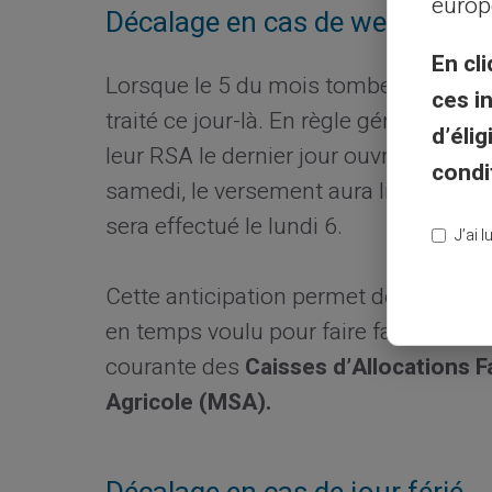
europ
Décalage en cas de week-end
En cli
Lorsque le 5 du mois tombe un week-
ces i
traité ce jour-là. En règle générale, le
d’éli
leur RSA le dernier jour ouvré avant l
condi
samedi, le versement aura lieu le vend
sera effectué le lundi 6.
J’ai 
Cette anticipation permet de garantir 
en temps voulu pour faire face aux dé
courante des
Caisses d’Allocations F
Agricole (MSA).