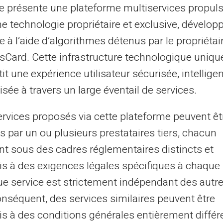
te présente une plateforme multiservices propul
ns familiales
doivent également être
ne technologie propriétaire et exclusive, dévelop
prestations sociales
suivent un schéma de
e à l’aide d’algorithmes détenus par le propriétai
asCard. Cette infrastructure technologique uniqu
it une expérience utilisateur sécurisée, intelligen
s
sée à travers un large éventail de services.
t soit effectué le 5 de chaque mois. Ce
ervices proposés via cette plateforme peuvent êt
e des bénéficiaires à cette date, permettant
s par un ou plusieurs prestataires tiers, chacun
 avec une certaine régularité. Cela inclut
nt sous des cadres réglementaires distincts et
que celles ayant un emploi dont les
s à des exigences légales spécifiques à chaque 
tain seuil.
e service est strictement indépendant des autre
onséquent, des services similaires peuvent être
 férié,
le versement sera alors décalé. Les
s à des conditions générales entièrement différ