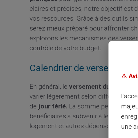
claires et précises, notre objectif es
vos ressources. Grâce à des outils si
serez mieux préparé pour affronter c
explorons les mécanismes des versem
contrôle de votre budget.
Calendrier de versement 
⚠️ Avi
En général, le
versement du RSA inter
L'acc
varier légèrement selon différents cr
majeu
de
jour férié.
La somme perçue chaque 
bénéficiaires à subvenir à leurs besoin
enreg
logement et autres dépenses courant
une ad