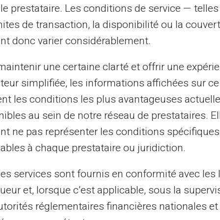
 souvent le versement pour éviter aux
le prestataire. Les conditions de service — telle
 ces jours non ouvrables.
mites de transaction, la disponibilité ou la couve
nt donc varier considérablement.
versements
aintenir une certaine clarté et offrir une expéri
lages
peuvent se produire dans certaines
ateur simplifiée, les informations affichées sur ce
ut d'année, lors des fêtes ou encore en
tent les conditions les plus avantageuses actuel
, certains mois peuvent voir leur versement
ibles au sein de notre réseau de prestataires. El
nt ne pas représenter les conditions spécifiques
ables à chaque prestataire ou juridiction.
cificités bancaires. Par exemple, si le 5
les services sont fournis en conformité avec les 
 pourrait être avancé au vendredi
dimanche, il serait reporté au lundi suivant.
ueur et, lorsque c’est applicable, sous la supervi
utorités réglementaires financières nationales et