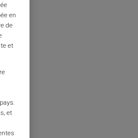
sée
pée en
re de
e
te et
re
pays.
s, et
entes