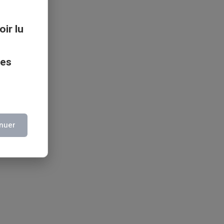
oir lu
ces
nuer