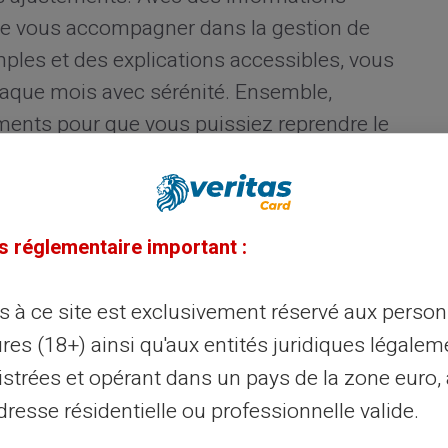
t de vous accompagner dans la gestion de
mples et des explications accessibles, vous
haque mois avec sérénité. Ensemble,
ents pour que vous puissiez reprendre le
du RSA
s réglementaire important :
vient le 5 de chaque mois.
Cette date peut
ès à ce site est exclusivement réservé aux perso
itères, notamment en cas de
week-end
ou
res (18+) ainsi qu'aux entités juridiques légalem
mois est destinée à aider les
s essentiels tels que l’alimentation, le
istrées et opérant dans un pays de la zone euro,
es.
resse résidentielle ou professionnelle valide.