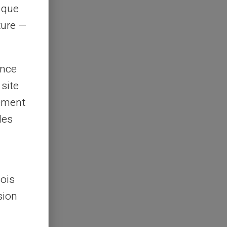
s que
rture —
ence
 site
lement
les
lois
sion