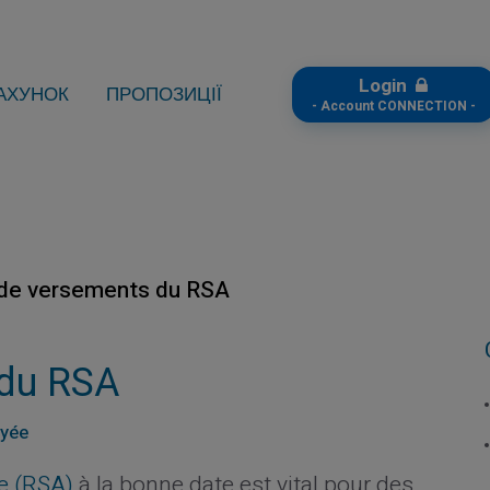
Login
АХУНОК
ПРОПОЗИЦІЇ
- Account CONNECTION -
de versements du RSA
 du RSA
ayée
ve (RSA)
à la bonne date est vital pour des