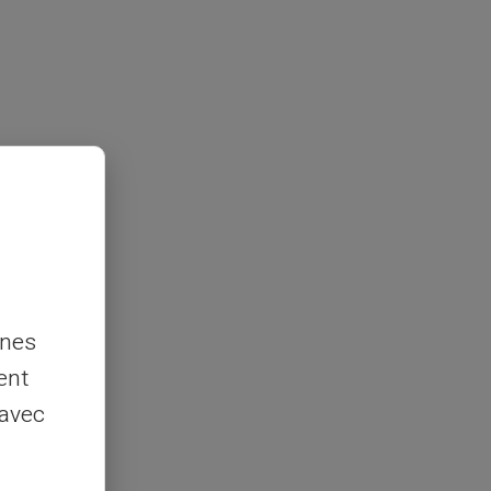
nnes
ent
 avec