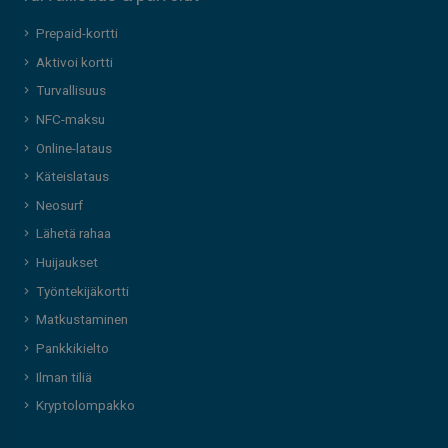
Prepaid-kortti
Aktivoi kortti
Turvallisuus
NFC-maksu
Online-lataus
Käteislataus
Neosurf
Lähetä rahaa
Huijaukset
Työntekijäkortti
Matkustaminen
Pankkikielto
Ilman tiliä
Kryptolompakko