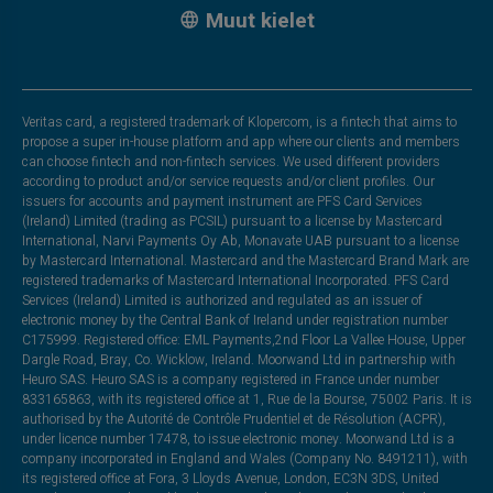
Muut kielet
Veritas card, a registered trademark of Klopercom, is a fintech that aims to
propose a super in-house platform and app where our clients and members
can choose fintech and non-fintech services. We used different providers
according to product and/or service requests and/or client profiles. Our
issuers for accounts and payment instrument are PFS Card Services
(Ireland) Limited (trading as PCSIL) pursuant to a license by Mastercard
International, Narvi Payments Oy Ab, Monavate UAB pursuant to a license
by Mastercard International. Mastercard and the Mastercard Brand Mark are
registered trademarks of Mastercard International Incorporated. PFS Card
Services (Ireland) Limited is authorized and regulated as an issuer of
electronic money by the Central Bank of Ireland under registration number
C175999. Registered office: EML Payments,2nd Floor La Vallee House, Upper
Dargle Road, Bray, Co. Wicklow, Ireland. Moorwand Ltd in partnership with
Heuro SAS. Heuro SAS is a company registered in France under number
833165863, with its registered office at 1, Rue de la Bourse, 75002 Paris. It is
authorised by the Autorité de Contrôle Prudentiel et de Résolution (ACPR),
under licence number 17478, to issue electronic money. Moorwand Ltd is a
company incorporated in England and Wales (Company No. 8491211), with
its registered office at Fora, 3 Lloyds Avenue, London, EC3N 3DS, United