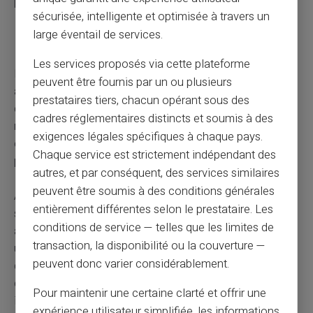
précis.
sécurisée, intelligente et optimisée à travers un
large éventail de services.
Étude de cas : Des utilisateurs satisfaits
Les services proposés via cette plateforme
Prenons l'exemple de Marie, une freelance qui travaille
peuvent être fournis par un ou plusieurs
avec des clients internationaux. Elle a choisi d'ouvrir un
prestataires tiers, chacun opérant sous des
compte en ligne dans une
néobanque
qui offre des frais
cadres réglementaires distincts et soumis à des
réduits pour les transferts internationaux. Grâce à cela,
exigences légales spécifiques à chaque pays.
elle économise chaque mois sur ses frais bancaires et
Chaque service est strictement indépendant des
profite d'une interface intuitive pour gérer ses revenus.
autres, et par conséquent, des services similaires
peuvent être soumis à des conditions générales
Autre exemple, Paul souhaitait ouvrir un compte pour
entièrement différentes selon le prestataire. Les
ses économies sans passer par la lourdeur
conditions de service — telles que les limites de
administrative des
banques traditionnelles.
Il a trouvé
transaction, la disponibilité ou la couverture —
une
banque en ligne
sans conditions de revenus ni
peuvent donc varier considérablement.
dépôts initiaux requis. Cela lui a permis de mettre de
côté petit à petit, tout en bénéficiant d'un rendement
Pour maintenir une certaine clarté et offrir une
intéressant sur son épargne.
expérience utilisateur simplifiée, les informations