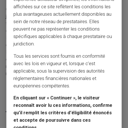
affichées sur ce site reflètent les conditions les
Ouvrir un compte en ligne sans dépôt et sans
plus avantageuses actuellement disponibles au
justificatif
est devenu non seulement possible, mais
sein de notre réseau de prestataires. Elles
très facile grâce aux solutions offertes par les
banques
peuvent ne pas représenter les conditions
en ligne
et les
néobanques.
Choisir la bonne option
spécifiques applicables à chaque prestataire ou
implique de comparer les offres, d'évaluer les frais et la
juridiction.
qualité du service client, ainsi que de profiter des
innovations technologiques et de l'accessibilité qu'elles
Tous les services sont fournis en conformité
offrent. Pour ceux qui recherchent la simplicité et la
avec les lois en vigueur et, lorsque c’est
rapidité sans sacrifier la qualité, les banques en ligne
applicable, sous la supervision des autorités
représentent une solution idéale.
réglementaires financières nationales et
européennes compétentes.
En cliquant sur « Continuer », le visiteur
Partager cet article
reconnaît avoir lu ces informations, confirme
qu’il remplit les critères d’éligibilité énoncés
et accepte de poursuivre dans ces
conditions.