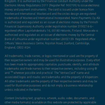
Kingdom. It is authorised by the Financial Conduct Authority under the
Electronic Money Regulations 2011 (Register Ref: 900709) to issue electronic
money and payment instruments. The card is issued under licence from
Mastercard International. Mastercard and the circles design are registered
trademarks of Mastercard International Incorporated. Narvi Payments Oy Ab
is authorized and regulated as an issuer of electronic money by the Finnish
Financial Supervisory Authority under registration number 3190214-6—
registered office: Lapinlahdenkatu 16, 00180 Helsinki, Finland. Monavate is
authorized and regulated as an issuer of electronic money by the Central
Bank of Lithuania under registration number LB002139. Registered office:
Officers' Mess Business Centre, Royston Road, Duxford, Cambridge,
England, CB22 4QH.
All trademarks, trade names, or logos mentioned or used are the property of
their respective owners and may be used for illustrative purposes. Every effort
has been made to appropriately capitalize, punctuate, identify, and attribute
trademarks and trade names to their respective owners, including using ®
and ™ wherever possible and practical. The “VeritasCard” name and
associated logos and marks are trademarks and the property of Klopercom.
All other trademarks are the property of their respective owners and may be
used for illustrative purposes and do not imply a business relationship
unless indicated in the terms.
Content (including text, graphics, artwork, audio, video, documents, and
other media formats) available on this website are protected by applicable