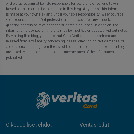
of the articles cannot be held responsible for decisions or actions taken
based on the information contained in this blog. Any use of this information
is made at your own risk and under your sole responsibility. We encourage
you to consult a qualified professional or an expert for any important
question or decision relating to the subjects discussed. In addition, the
information presented on this site may be modified or updated without notice.
By visiting this blog, you agree that Carte Veritas and its partners are
released from any liability concerning losses, direct or indirect damages, or
consequences arising from the use of the contents of this site, whether they
are linked to errors, omissions or the interpretation of the information
published.
Oikeudelliset ehdot
Veritas-edut