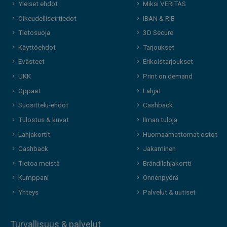
Yleiset ehdot
Miksi VERITAS
Oikeudelliset tiedot
IBAN & RIB
Tietosuoja
3D Secure
Käyttöehdot
Tarjoukset
Evästeet
Erikoistarjoukset
UKK
Print on demand
Oppaat
Lahjat
Suosittelu-ehdot
Cashback
Tulostus & kuvat
Ilman tuloja
Lahjakortit
Huomaamattomat ostot
Cashback
Jakaminen
Tietoa meistä
Brändilahjakortti
Kumppani
Onnenpyörä
Yhteys
Palvelut & uutiset
Turvallisuus & palvelut