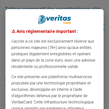
Tableau comparatif des caractéristiques clés
Caractéristiques
Banque
Néobanque
Banque
en ligne
B
traditionnell
⚠️ Avis réglementaire important :
A
C
L'accès à ce site est exclusivement réservé aux
Frais mensuels
Gratuit
3€
9€
personnes majeures (18+) ainsi qu'aux entités
juridiques légalement enregistrées et opérant
Dépôt initial requis
Aucun
Aucun
500€
dans un pays de la zone euro, avec une adresse
Justificatifs
Minimum
Non requis
Nombreux
résidentielle ou professionnelle valide.
nécessaires
Ce site présente une plateforme multiservices
Ce tableau montre clairement les avantages de choisir
propulsée par une technologie propriétaire et
une
banque en ligne
ou une
néobanque
face aux
exclusive, développée en interne à l’aide
contraintes souvent imposées par une
banque
d’algorithmes détenus par le propriétaire de
traditionnelle.
Utiliser ce type de comparatif simplifie
VeritasCard. Cette infrastructure technologique
grandement la prise de décision en fonction de critères
unique garantit une expérience utilisateur