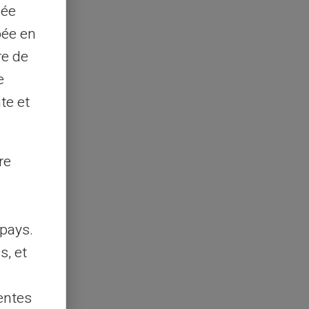
sée
pée en
re de
e
te et
re
pays.
s, et
entes