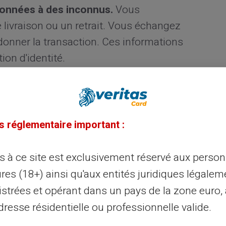
onnées à des inconnus.
Vous
ivraison ou un retrait. Vous échangez
onner la transaction. Ces informations
ion d'identité.
les plateformes sociales. Un vendeur affiche
l disparaît après avoir reçu votre paiement
vez aucun recours car son profil était faux
s réglementaire important :
ès à ce site est exclusivement réservé aux perso
tiplient sur Vinted et Leboncoin. Un
res (18+) ainsi qu'aux entités juridiques légalem
ve de virement bancaire. Vous expédiez
istrées et opérant dans un pays de la zone euro,
e de l'argent. Votre compte ne sera jamais
resse résidentielle ou professionnelle valide.