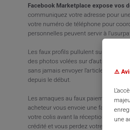
Facebook Marketplace expose vos d
communiquez votre adresse pour une l
votre numéro de téléphone pour coord
personnelles peuvent servir à l'usurpat
Les faux profils pullulent sur toutes 
des photos volées sur d'autres sites. I
sans jamais envoyer l'article. Vous n'a
⚠️ Avi
depuis le début.
L'acc
Les arnaques au faux paiement se mul
majeu
acheteur vous envoie une fausse preu
enreg
votre colis avant la réception effectiv
une ad
crédité et vous perdez votre article.