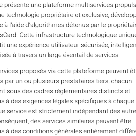
te présente une plateforme multiservices propul
ne technologie propriétaire et exclusive, dévelop
ies pour les achats directs.
Les
e à l’aide d’algorithmes détenus par le propriétai
tème de paiement sécurisé. Vous payez en
asCard. Cette infrastructure technologique uniqu
 Le vendeur peut livrer un article différent
it une expérience utilisateur sécurisée, intelligen
sée à travers un large éventail de services.
arfois des sites frauduleux. Vous cliquez
ervices proposés via cette plateforme peuvent êt
 produits de marque. Le site imite
s par un ou plusieurs prestataires tiers, chacun
mais n'existe que pour voler vos données.
nt sous des cadres réglementaires distincts et
nde malgré le paiement.
s à des exigences légales spécifiques à chaque 
e service est strictement indépendant des autre
s à ne jamais partager en
onséquent, des services similaires peuvent être
s à des conditions générales entièrement différ