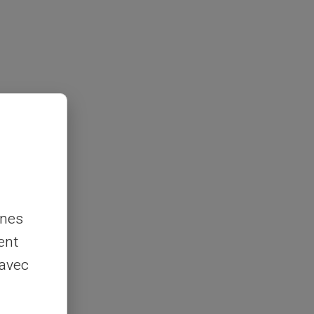
nnes
ent
 avec