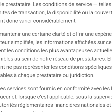
le prestataire. Les conditions de service — telle
et ne doit figurer dans aucun message. Un
mites de transaction, la disponibilité ou la couve
pour des achats en ligne. Certains sites
nt donc varier considérablement.
même pas le cryptogramme. Vous
eurs jours après.
aintenir une certaine clarté et offrir une expéri
ateur simplifiée, les informations affichées sur ce
reste ultra-confidentiel.
Cette donnée
tent les conditions les plus avantageuses actuel
se immédiatement des paiements. Aucun
ibles au sein de notre réseau de prestataires. El
 ce cryptogramme par message. Les
nt ne pas représenter les conditions spécifiques
le demandent uniquement sur leurs
ables à chaque prestataire ou juridiction.
les services sont fournis en conformité avec les 
qué à personne, même pas à votre banque.
ueur et, lorsque c’est applicable, sous la supervi
s besoin de cette information. Un fraudeur
utorités réglementaires financières nationales et
nte de l'obtenir par téléphone. Cette