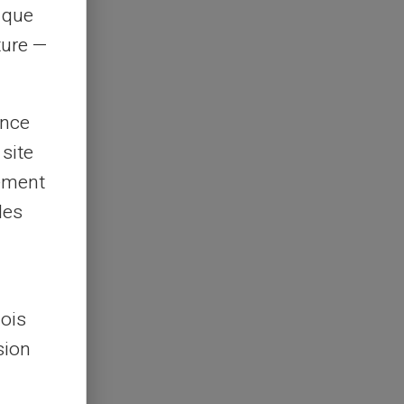
s que
rture —
ence
 site
lement
les
lois
sion