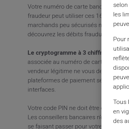
selon 
Votre numéro de carte bancaire compl
les li
fraudeur peut utiliser ces 16 chiffres 
peuve
marchands peu sécurisés n'exigent 
découvrez les débits frauduleux plusi
Pour m
utilis
Le cryptogramme à 3 chiffres au dos 
reflè
associée au numéro de carte autori
dispon
vendeur légitime ne vous demandera
peuve
plateformes de paiement sécurisées 
applic
interfaces.
Tous 
Votre code PIN ne doit être communi
en vig
Les conseillers bancaires n'ont jamai
des a
se faisant passer pour votre banque te