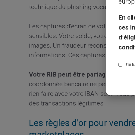
europ
technique du phishing vocal piège d
En cli
Les captures d'écran de votre applic
ces i
sensibles. Votre solde, votre RIB et v
d’éli
images. Un fraudeur reconstitue votre 
condi
informations. Ces captures circulent e
J’ai 
Votre RIB peut être partagé uniquem
coordonnée bancaire ne permet pas de
rien faire avec votre IBAN seul. Vou
des transactions légitimes.
Les règles d'or pour vendre