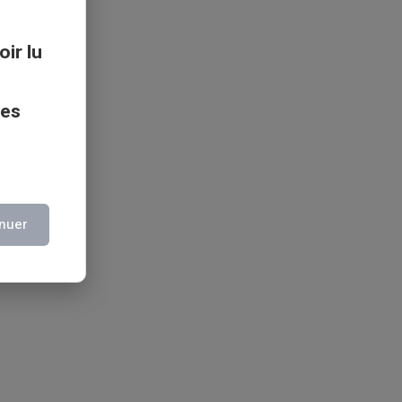
oir lu
ces
nuer