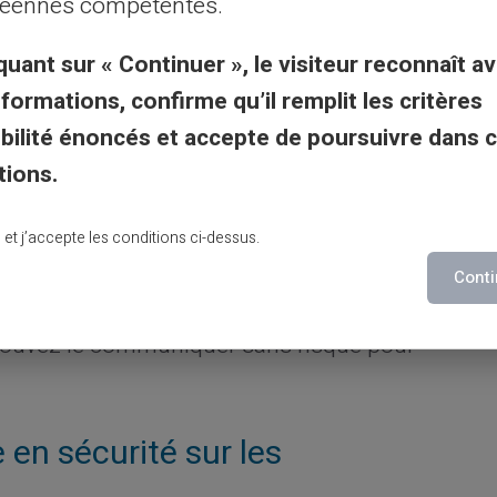
éennes compétentes.
e nombreuses victimes chaque année.
quant sur « Continuer », le visiteur reconnaît av
ation bancaire exposent des données
nformations, confirme qu’il remplit les critères
otre identité complète apparaissent sur ces
gibilité énoncés et accepte de poursuivre dans 
profil bancaire à partir de ces
tions.
nsuite sur internet hors de votre contrôle.
lu et j’accepte les conditions ci-dessus.
ent pour recevoir des virements.
Cette
Conti
 débiter votre compte. Un escroc ne peut
s pouvez le communiquer sans risque pour
 en sécurité sur les