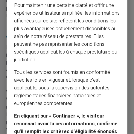
d'autres utilisateurs contre le même escroc. Les
Pour maintenir une certaine clarté et offrir une
plateformes prennent ces signalements au sérieux pour
expérience utilisateur simplifiée, les informations
leur réputation.
affichées sur ce site reflètent les conditions les
Les spécificités de chaque plateforme à
plus avantageuses actuellement disponibles au
connaître
sein de notre réseau de prestataires. Elles
peuvent ne pas représenter les conditions
Facebook Marketplace recommande les paiements en
spécifiques applicables à chaque prestataire ou
personne uniquement. La plateforme n'offre aucune
juridiction.
protection pour les transactions à distance. Vous
assumez seul les risques des achats ou ventes livrés.
Tous les services sont fournis en conformité
Cette limitation pousse à la prudence maximale.
avec les lois en vigueur et, lorsque c’est
applicable, sous la supervision des autorités
Vinted impose son système de paiement Vinted
réglementaires financières nationales et
Wallet pour protéger les utilisateurs.
Le vendeur ne
européennes compétentes.
reçoit l'argent qu'après confirmation de livraison par
l'acheteur. Cette sécurité justifie les frais de service
En cliquant sur « Continuer », le visiteur
prélevés par la plateforme. Vous payez pour la
reconnaît avoir lu ces informations, confirme
tranquillité d'esprit.
qu’il remplit les critères d’éligibilité énoncés