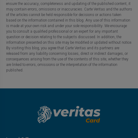
ensure the accuracy, completeness and updating of the published content, it
may contain errors, omissions or inaccuracies. Carte Veritas and the authors
of the articles cannot be held responsible for decisions or actions taken
based on the information contained in this blog. Any use of this information
is made at your own risk and under your sole responsibility. We encourage
you to consult a qualified professional or an expert for any important
question or decision relating to the subjects discussed. In addition, the
information presented on this site may be modified or updated without notice.
By visiting this blog, you agree that Carte Veritas and its partners are
released from any liability concerning losses, direct or indirect damages, or
consequences arising from the use of the contents of this site, whether they
are linked to errors, omissions or the interpretation of the information
published.