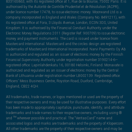
833165863, with its registered office at 1, Rue de la Bourse, 75002 Paris. It is
authorised by the Autorité de Contrôle Prudentiel et de Résolution (ACPR),
under licence number 17478, to issue electronic money. Moorwand Ltd is a
company incorporated in England and Wales (Company No. 8491211), with
its registered office at Fora, 3 Lloyds Avenue, London, EC3N 3DS, United
Kingdom. It is authorised by the Financial Conduct Authority under the
Electronic Money Regulations 2011 (Register Ref: 900709) to issue electronic
money and payment instruments. The card is issued under licence from
Mastercard International. Mastercard and the circles design are registered
trademarks of Mastercard International Incorporated. Narvi Payments Oy Ab
is authorized and regulated as an issuer of electronic money by the Finnish
Financial Supervisory Authority under registration number 3190214-6—
registered office: Lapinlahdenkatu 16, 00180 Helsinki, Finland. Monavate is
authorized and regulated as an issuer of electronic money by the Central
Bank of Lithuania under registration number LB002139. Registered office:
Officers' Mess Business Centre, Royston Road, Duxford, Cambridge,
England, CB22 4QH.
All trademarks, trade names, or logos mentioned or used are the property of
their respective owners and may be used for illustrative purposes. Every effort
has been made to appropriately capitalize, punctuate, identify, and attribute
trademarks and trade names to their respective owners, including using ®
and ™ wherever possible and practical. The “VeritasCard” name and
associated logos and marks are trademarks and the property of Klopercom.
All other trademarks are the property of their respective owners and may be