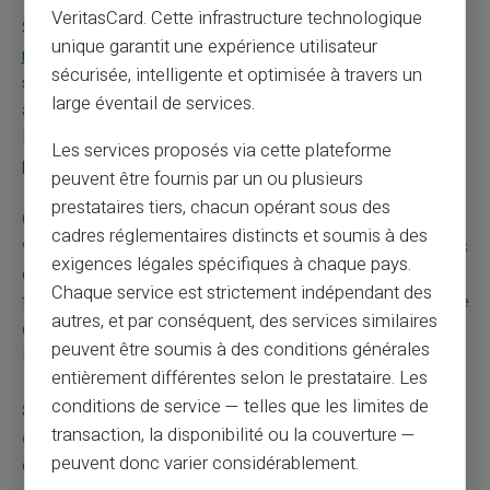
VeritasCard. Cette infrastructure technologique
Signalez l'arnaque sur la plateforme
PHAROS du
unique garantit une expérience utilisateur
ministère de l'Intérieur
. Ce service recueille les
sécurisée, intelligente et optimisée à travers un
signalements d'escroqueries en ligne. Vos informations
large éventail de services.
alimentent les bases de données des forces de l'ordre.
D'autres victimes potentielles peuvent ainsi être
Les services proposés via cette plateforme
protégées.
peuvent être fournis par un ou plusieurs
prestataires tiers, chacun opérant sous des
Contestez la transaction auprès de votre banque avec
cadres réglementaires distincts et soumis à des
votre récépissé de plainte. Les établissements bancaires
exigences légales spécifiques à chaque pays.
disposent de procédures de remboursement des
Chaque service est strictement indépendant des
fraudes. Vous devez prouver votre bonne foi et l'absence
autres, et par conséquent, des services similaires
de négligence. Le délai de remboursement varie selon
peuvent être soumis à des conditions générales
les situations.
entièrement différentes selon le prestataire. Les
conditions de service — telles que les limites de
Signalez le profil frauduleux sur le réseau social
transaction, la disponibilité ou la couverture —
concerné.
Facebook, Instagram et Vinted ferment les
peuvent donc varier considérablement.
comptes signalés à répétition. Votre action protège