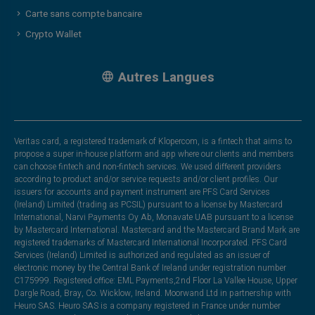
Carte sans compte bancaire
Crypto Wallet
Autres Langues
Veritas card, a registered trademark of Klopercom, is a fintech that aims to
propose a super in-house platform and app where our clients and members
can choose fintech and non-fintech services. We used different providers
according to product and/or service requests and/or client profiles. Our
issuers for accounts and payment instrument are PFS Card Services
(Ireland) Limited (trading as PCSIL) pursuant to a license by Mastercard
International, Narvi Payments Oy Ab, Monavate UAB pursuant to a license
by Mastercard International. Mastercard and the Mastercard Brand Mark are
registered trademarks of Mastercard International Incorporated. PFS Card
Services (Ireland) Limited is authorized and regulated as an issuer of
electronic money by the Central Bank of Ireland under registration number
C175999. Registered office: EML Payments,2nd Floor La Vallee House, Upper
Dargle Road, Bray, Co. Wicklow, Ireland. Moorwand Ltd in partnership with
Heuro SAS. Heuro SAS is a company registered in France under number