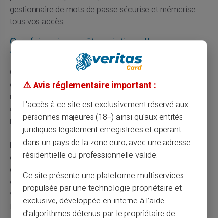
gestionnaire de mots de passe sécurise et mémorise
tous vos accès.
Que faire si vous êtes victime d'une arnaque
?
Contactez immédiatement votre banque pour faire
⚠️ Avis réglementaire important :
opposition sur votre carte. Cette démarche bloque toute
nouvelle transaction frauduleuse. Votre conseiller gèle
L'accès à ce site est exclusivement réservé aux
aussi votre compte si nécessaire. Vous recevez une
personnes majeures (18+) ainsi qu'aux entités
nouvelle carte sous quelques jours.
juridiques légalement enregistrées et opérant
dans un pays de la zone euro, avec une adresse
Déposez plainte au commissariat ou à la
résidentielle ou professionnelle valide.
gendarmerie sans délai.
Cette déclaration officielle
constitue la première étape du remboursement. Vous
Ce site présente une plateforme multiservices
obtenez un récépissé qui servira de preuve auprès de
propulsée par une technologie propriétaire et
votre banque. La police lance aussi une enquête pour
exclusive, développée en interne à l’aide
identifier les responsables.
d’algorithmes détenus par le propriétaire de