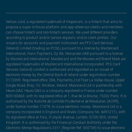
Veritas card, a registered trademark of Klopercom, is a fintech that aims to
propose a super in-house platform and app where our clients and members
can choose fintech and non-fintech services. We used different providers
according to product and/or service requests and/or client profiles. Our
issuers for accounts and payment instrument are PFS Card Services
(Ireland) Limited (trading as PCSIL) pursuant to a license by Mastercard
International, Narvi Payments Oy Ab, Monavate UAB pursuant to a license
by Mastercard International. Mastercard and the Mastercard Brand Mark are
registered trademarks of Mastercard International Incorporated. PFS Card
Services (Ireland) Limited is authorized and regulated as an issuer of
electronic money by the Central Bank of Ireland under registration number
C175999. Registered office: EML Payments,2nd Floor La Vallee House, Upper
Dargle Road, Bray, Co. Wicklow, Ireland. Moorwand Ltd in partnership with
Heuro SAS. Heuro SAS is a company registered in France under number
833165863, with its registered office at 1, Rue de la Bourse, 75002 Paris. It is
authorised by the Autorité de Contrôle Prudentiel et de Résolution (ACPR),
under licence number 17478, to issue electronic money. Moorwand Ltd is a
company incorporated in England and Wales (Company No. 8491211), with
its registered office at Fora, 3 Lloyds Avenue, London, EC3N 3DS, United
Kingdom. It is authorised by the Financial Conduct Authority under the
Electronic Money Regulations 2011 (Register Ref: 900709) to issue electronic