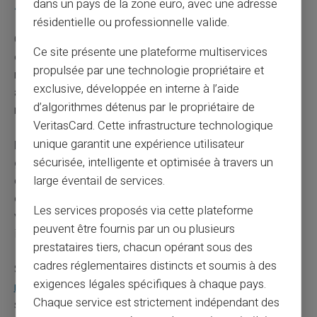
dans un pays de la zone euro, avec une adresse
?
résidentielle ou professionnelle valide.
Contactez immédiatement votre banque pour faire
Ce site présente une plateforme multiservices
opposition sur votre carte. Cette démarche bloque toute
propulsée par une technologie propriétaire et
nouvelle transaction frauduleuse. Votre conseiller gèle
exclusive, développée en interne à l’aide
aussi votre compte si nécessaire. Vous recevez une
d’algorithmes détenus par le propriétaire de
nouvelle carte sous quelques jours.
VeritasCard. Cette infrastructure technologique
unique garantit une expérience utilisateur
Déposez plainte au commissariat ou à la
sécurisée, intelligente et optimisée à travers un
gendarmerie sans délai.
Cette déclaration officielle
constitue la première étape du remboursement. Vous
large éventail de services.
obtenez un récépissé qui servira de preuve auprès de
Les services proposés via cette plateforme
votre banque. La police lance aussi une enquête pour
peuvent être fournis par un ou plusieurs
identifier les responsables.
prestataires tiers, chacun opérant sous des
cadres réglementaires distincts et soumis à des
Signalez l'arnaque sur la plateforme
PHAROS du
exigences légales spécifiques à chaque pays.
ministère de l'Intérieur
. Ce service recueille les
Chaque service est strictement indépendant des
signalements d'escroqueries en ligne. Vos informations