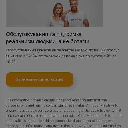
Обслуговування та підтримка
реальними людьми, а не ботами
Обслуговування клієнтів англійською мовою до ваших послуг
за квитком 24/24, по телефону з понеділка по суботу з 9h до
18:30
Отримайте свою картку
The information provided on this blog is presented for informational
purposes only and has no contractual or legal value. Although we strive to
ensure the accuracy, completeness and updating of the published content, it
may contain errors, omissions or inaccuracies. Carte Veritas and the authors
of the articles cannot be held responsible for decisions or actions taken
based on the information contained in this blog. Any use of this information