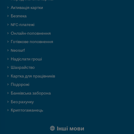
Активація картки
Безпека
NFC-платежі
Онлайн-поповнення
Готівкове поповнення
Neosurf
Надіслати гроші
Шахрайство
Картка для працівників
Подорожі
Банківська заборона
Без рахунку
Криптогаманець
Інші мови