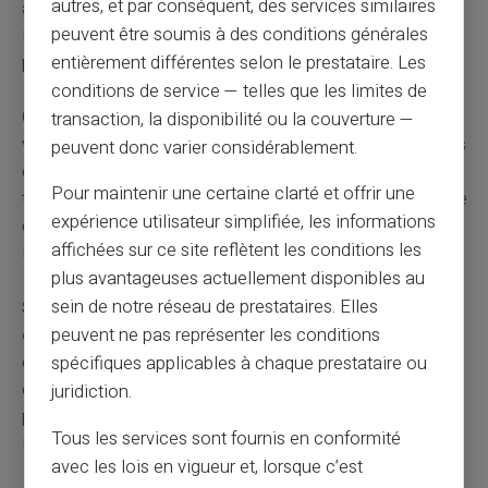
autres, et par conséquent, des services similaires
alimentent les bases de données des forces de l'ordre.
peuvent être soumis à des conditions générales
D'autres victimes potentielles peuvent ainsi être
protégées.
entièrement différentes selon le prestataire. Les
conditions de service — telles que les limites de
Contestez la transaction auprès de votre banque avec
transaction, la disponibilité ou la couverture —
votre récépissé de plainte. Les établissements bancaires
peuvent donc varier considérablement.
disposent de procédures de remboursement des
Pour maintenir une certaine clarté et offrir une
fraudes. Vous devez prouver votre bonne foi et l'absence
expérience utilisateur simplifiée, les informations
de négligence. Le délai de remboursement varie selon
affichées sur ce site reflètent les conditions les
les situations.
plus avantageuses actuellement disponibles au
sein de notre réseau de prestataires. Elles
Signalez le profil frauduleux sur le réseau social
concerné.
Facebook, Instagram et Vinted ferment les
peuvent ne pas représenter les conditions
comptes signalés à répétition. Votre action protège
spécifiques applicables à chaque prestataire ou
d'autres utilisateurs contre le même escroc. Les
juridiction.
plateformes prennent ces signalements au sérieux pour
Tous les services sont fournis en conformité
leur réputation.
avec les lois en vigueur et, lorsque c’est