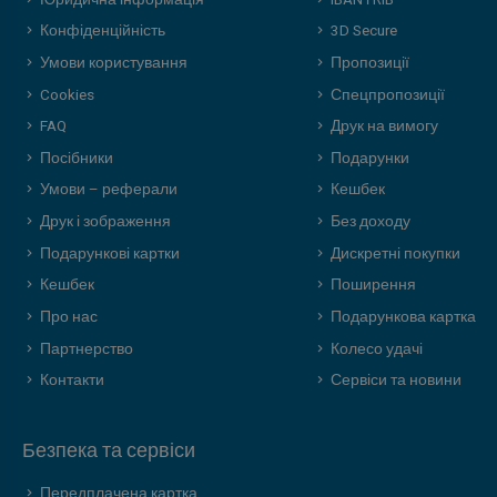
Конфіденційність
3D Secure
Умови користування
Пропозиції
Cookies
Спецпропозиції
FAQ
Друк на вимогу
Посібники
Подарунки
Умови – реферали
Кешбек
Друк і зображення
Без доходу
Подарункові картки
Дискретні покупки
Кешбек
Поширення
Про нас
Подарункова картка
Партнерство
Колесо удачі
Контакти
Сервіси та новини
Безпека та сервіси
Передплачена картка