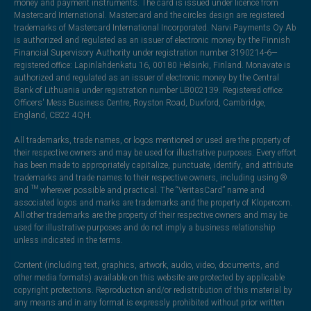
money and payment instruments. The card is issued under licence from
Mastercard International. Mastercard and the circles design are registered
trademarks of Mastercard International Incorporated. Narvi Payments Oy Ab
is authorized and regulated as an issuer of electronic money by the Finnish
Financial Supervisory Authority under registration number 3190214-6—
registered office: Lapinlahdenkatu 16, 00180 Helsinki, Finland. Monavate is
authorized and regulated as an issuer of electronic money by the Central
Bank of Lithuania under registration number LB002139. Registered office:
Officers' Mess Business Centre, Royston Road, Duxford, Cambridge,
England, CB22 4QH.
All trademarks, trade names, or logos mentioned or used are the property of
their respective owners and may be used for illustrative purposes. Every effort
has been made to appropriately capitalize, punctuate, identify, and attribute
trademarks and trade names to their respective owners, including using ®
and ™ wherever possible and practical. The “VeritasCard” name and
associated logos and marks are trademarks and the property of Klopercom.
All other trademarks are the property of their respective owners and may be
used for illustrative purposes and do not imply a business relationship
unless indicated in the terms.
Content (including text, graphics, artwork, audio, video, documents, and
other media formats) available on this website are protected by applicable
copyright protections. Reproduction and/or redistribution of this material by
any means and in any format is expressly prohibited without prior written