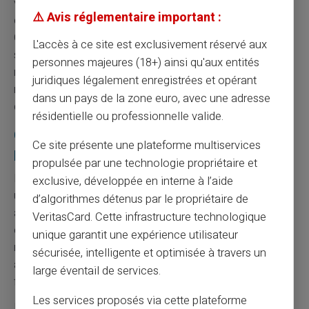
vie privée des utilisateurs. Les achats effectués avec la
⚠️ Avis réglementaire important :
carte n'apparaissent pas sur d'autres relevés bancaires.
Cette discrétion permet d'éviter le regard des banques
L'accès à ce site est exclusivement réservé aux
sur certaines dépenses. L'autonomie financière
personnes majeures (18+) ainsi qu'aux entités
retrouvée améliore la qualité de vie. Card Veritas
juridiques légalement enregistrées et opérant
respecte les normes européennes de protection des
dans un pays de la zone euro, avec une adresse
données personnelles.
résidentielle ou professionnelle valide.
Conseils pratiques pour optimiser ses
Ce site présente une plateforme multiservices
paiements
propulsée par une technologie propriétaire et
La
planification budgétaire
devient fondamentale avec
exclusive, développée en interne à l’aide
une carte prépayée. L'absence de découvert oblige à
d’algorithmes détenus par le propriétaire de
anticiper ses dépenses principales. Cette contrainte
VeritasCard. Cette infrastructure technologique
encourage une gestion financière plus rigoureuse et
unique garantit une expérience utilisateur
responsable. L'historique des transactions aide à
sécurisée, intelligente et optimisée à travers un
analyser ses habitudes de consommation. Card Veritas
large éventail de services.
fournit des outils de suivi en temps réel.
Les services proposés via cette plateforme
La
diversification des moyens de paiement
limite les