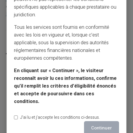
obtenir une carte prépayée malgré l'inscription au FICP :
spécifiques applicables à chaque prestataire ou
FICP et carte prépayée.
juridiction.
Tous les services sont fournis en conformité
avec les lois en vigueur et, lorsque c’est
Partager cet article
applicable, sous la supervision des autorités
réglementaires financières nationales et
européennes compétentes.
En cliquant sur « Continuer », le visiteur
Est-il possible d'avoir une carte prépayée
reconnaît avoir lu ces informations, confirme
avec RIB sans compte bancaire ?
qu’il remplit les critères d’éligibilité énoncés
et accepte de poursuivre dans ces
conditions.
Article précédent
J’ai lu et j’accepte les conditions ci-dessus.
Quelle carte quand on est interdit bancaire ?
Continuer