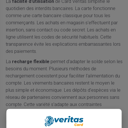
La
facilité d'utilisation
de Card Veritas simplifie le
quotidien des interdits bancaires. La carte fonctionne
comme une carte bancaire classique pour tous les
commerçants. Les achats en magasin s'effectuent par
insertion, sans contact ou code secret. Les achats en
ligne utilisent les codes de sécurité habituels. Cette
transparence évite les explications embarrassantes lors
des paiements.
La
recharge flexible
permet d'adapter le solde selon les
besoins du moment. Plusieurs méthodes de
rechargement coexistent pour faciliter l'alimentation du
compte. Les virements bancaires restent le moyen le
plus simple et économique. Les dépôts d'espèces via le
réseau de partenaires conviennent aux personnes sans
compte. Cette variété s'adapte aux contraintes
spécifiques de chaque utilisateur.
La
confidentialité
garantie par Card Veritas protège la