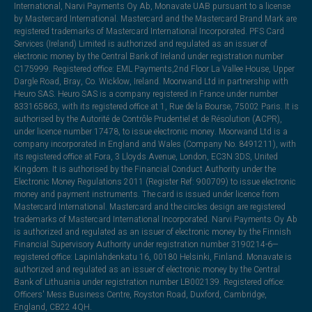
International, Narvi Payments Oy Ab, Monavate UAB pursuant to a license
by Mastercard International. Mastercard and the Mastercard Brand Mark are
registered trademarks of Mastercard International Incorporated. PFS Card
Services (Ireland) Limited is authorized and regulated as an issuer of
electronic money by the Central Bank of Ireland under registration number
C175999. Registered office: EML Payments,2nd Floor La Vallee House, Upper
Dargle Road, Bray, Co. Wicklow, Ireland. Moorwand Ltd in partnership with
Heuro SAS. Heuro SAS is a company registered in France under number
833165863, with its registered office at 1, Rue de la Bourse, 75002 Paris. It is
authorised by the Autorité de Contrôle Prudentiel et de Résolution (ACPR),
under licence number 17478, to issue electronic money. Moorwand Ltd is a
company incorporated in England and Wales (Company No. 8491211), with
its registered office at Fora, 3 Lloyds Avenue, London, EC3N 3DS, United
Kingdom. It is authorised by the Financial Conduct Authority under the
Electronic Money Regulations 2011 (Register Ref: 900709) to issue electronic
money and payment instruments. The card is issued under licence from
Mastercard International. Mastercard and the circles design are registered
trademarks of Mastercard International Incorporated. Narvi Payments Oy Ab
is authorized and regulated as an issuer of electronic money by the Finnish
Financial Supervisory Authority under registration number 3190214-6—
registered office: Lapinlahdenkatu 16, 00180 Helsinki, Finland. Monavate is
authorized and regulated as an issuer of electronic money by the Central
Bank of Lithuania under registration number LB002139. Registered office:
Officers' Mess Business Centre, Royston Road, Duxford, Cambridge,
England, CB22 4QH.