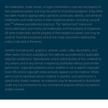
All trademarks, trade names, or logos mentioned or used are the property of
their respective owners and may be used for illustrative purposes. Every effort
has been made to appropriately capitalize, punctuate, identify, and attribute
trademarks and trade names to their respective owners, including using ®
and ™ wherever possible and practical. The “VeritasCard” name and
associated logos and marks are trademarks and the property of Klopercom.
All other trademarks are the property of their respective owners and may be
used for illustrative purposes and do not imply a business relationship
unless indicated in the terms.
Content (including text, graphics, artwork, audio, video, documents, and
other media formats) available on this website are protected by applicable
copyright protections. Reproduction and/or redistribution of this material by
any means and in any format is expressly prohibited without prior written
permission. Copyright protection exists whether or not a specific copyright
mark (©) and/or copyright notice actually appears on the material. Where
permission to reproduce certain material is granted, such permission is
specifically stated; however, no materials may be reproduced or distributed
under any circumstances for any commercial purpose without our express
written consent.