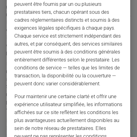
peuvent être fournis par un ou plusieurs
risques en cas de problème. Conserver plusieurs
prestataires tiers, chacun opérant sous des
méthodes permet de faire face aux situations imprévues.
cadres réglementaires distincts et soumis à des
Les espèces restent utiles pour les petits achats
exigences légales spécifiques à chaque pays.
quotidiens. La carte prépayée couvre les achats
Chaque service est strictement indépendant des
importants et les transactions en ligne. Cette
autres, et par conséquent, des services similaires
complémentarité assure une continuité dans les
peuvent être soumis à des conditions générales
paiements.
entièrement différentes selon le prestataire. Les
L'
anticipation des rechargements
évite les ruptures de
conditions de service — telles que les limites de
moyens de paiement. Programmer des virements
transaction, la disponibilité ou la couverture —
automatiques selon ses revenus facilite la gestion.
peuvent donc varier considérablement.
Surveiller régulièrement le solde disponible prévient les
refus de paiement. Card Veritas envoie des notifications
Pour maintenir une certaine clarté et offrir une
pour informer des mouvements sur le compte. Cette
expérience utilisateur simplifiée, les informations
vigilance maintient une capacité de paiement constante.
affichées sur ce site reflètent les conditions les
plus avantageuses actuellement disponibles au
Pour découvrir toutes les solutions de paiement pour
sein de notre réseau de prestataires. Elles
interdits bancaires, consultez notre page spécialisée :
Interdits bancaires
. Apprenez également comment
peuvent ne pas représenter les conditions