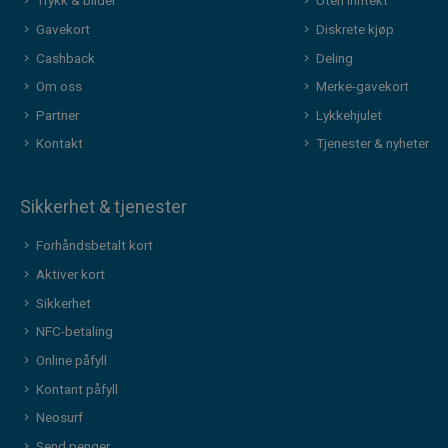
Trykk & bilder
Uten inntekt
Gavekort
Diskrete kjøp
Cashback
Deling
Om oss
Merke-gavekort
Partner
Lykkehjulet
Kontakt
Tjenester & nyheter
Sikkerhet & tjenester
Forhåndsbetalt kort
Aktiver kort
Sikkerhet
NFC-betaling
Online påfyll
Kontant påfyll
Neosurf
Send penger