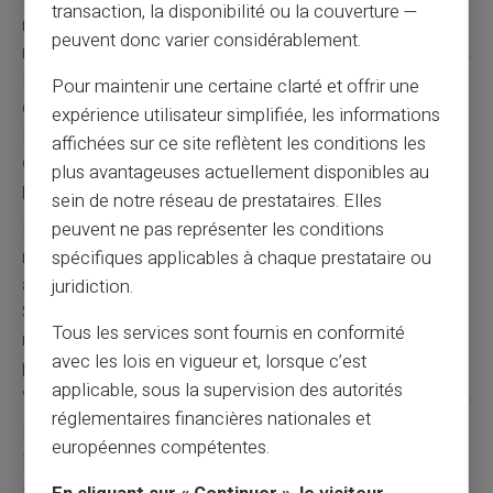
transaction, la disponibilité ou la couverture —
risques en cas de problème. Conserver plusieurs
peuvent donc varier considérablement.
méthodes permet de faire face aux situations imprévues.
Les espèces restent utiles pour les petits achats
Pour maintenir une certaine clarté et offrir une
quotidiens. La carte prépayée couvre les achats
expérience utilisateur simplifiée, les informations
importants et les transactions en ligne. Cette
affichées sur ce site reflètent les conditions les
complémentarité assure une continuité dans les
plus avantageuses actuellement disponibles au
paiements.
sein de notre réseau de prestataires. Elles
peuvent ne pas représenter les conditions
L'
anticipation des rechargements
évite les ruptures de
moyens de paiement. Programmer des virements
spécifiques applicables à chaque prestataire ou
automatiques selon ses revenus facilite la gestion.
juridiction.
Surveiller régulièrement le solde disponible prévient les
Tous les services sont fournis en conformité
refus de paiement. Card Veritas envoie des notifications
avec les lois en vigueur et, lorsque c’est
pour informer des mouvements sur le compte. Cette
applicable, sous la supervision des autorités
vigilance maintient une capacité de paiement constante.
réglementaires financières nationales et
Pour découvrir toutes les solutions de paiement pour
européennes compétentes.
interdits bancaires, consultez notre page spécialisée :
Interdits bancaires
. Apprenez également comment