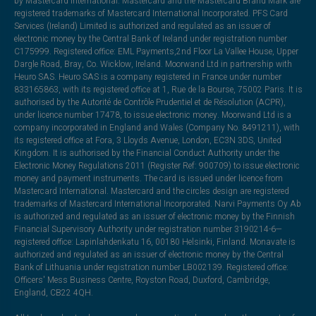
by Mastercard International. Mastercard and the Mastercard Brand Mark are
registered trademarks of Mastercard International Incorporated. PFS Card
Services (Ireland) Limited is authorized and regulated as an issuer of
electronic money by the Central Bank of Ireland under registration number
C175999. Registered office: EML Payments,2nd Floor La Vallee House, Upper
Dargle Road, Bray, Co. Wicklow, Ireland. Moorwand Ltd in partnership with
Heuro SAS. Heuro SAS is a company registered in France under number
833165863, with its registered office at 1, Rue de la Bourse, 75002 Paris. It is
authorised by the Autorité de Contrôle Prudentiel et de Résolution (ACPR),
under licence number 17478, to issue electronic money. Moorwand Ltd is a
company incorporated in England and Wales (Company No. 8491211), with
its registered office at Fora, 3 Lloyds Avenue, London, EC3N 3DS, United
Kingdom. It is authorised by the Financial Conduct Authority under the
Electronic Money Regulations 2011 (Register Ref: 900709) to issue electronic
money and payment instruments. The card is issued under licence from
Mastercard International. Mastercard and the circles design are registered
trademarks of Mastercard International Incorporated. Narvi Payments Oy Ab
is authorized and regulated as an issuer of electronic money by the Finnish
Financial Supervisory Authority under registration number 3190214-6—
registered office: Lapinlahdenkatu 16, 00180 Helsinki, Finland. Monavate is
authorized and regulated as an issuer of electronic money by the Central
Bank of Lithuania under registration number LB002139. Registered office:
Officers' Mess Business Centre, Royston Road, Duxford, Cambridge,
England, CB22 4QH.