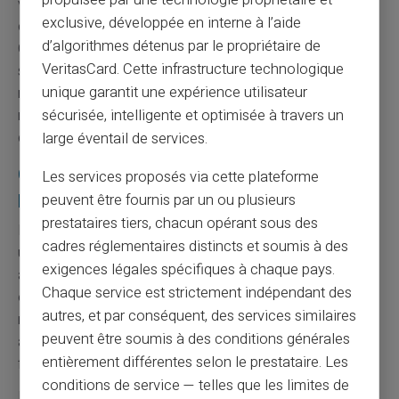
propulsée par une technologie propriétaire et
vie privée des utilisateurs. Les achats effectués avec la
exclusive, développée en interne à l’aide
carte n'apparaissent pas sur d'autres relevés bancaires.
d’algorithmes détenus par le propriétaire de
Cette discrétion permet d'éviter le regard des banques
VeritasCard. Cette infrastructure technologique
sur certaines dépenses. L'autonomie financière
unique garantit une expérience utilisateur
retrouvée améliore la qualité de vie. Card Veritas
respecte les normes européennes de protection des
sécurisée, intelligente et optimisée à travers un
données personnelles.
large éventail de services.
Conseils pratiques pour optimiser ses
Les services proposés via cette plateforme
paiements
peuvent être fournis par un ou plusieurs
prestataires tiers, chacun opérant sous des
La
planification budgétaire
devient fondamentale avec
cadres réglementaires distincts et soumis à des
une carte prépayée. L'absence de découvert oblige à
exigences légales spécifiques à chaque pays.
anticiper ses dépenses principales. Cette contrainte
Chaque service est strictement indépendant des
encourage une gestion financière plus rigoureuse et
autres, et par conséquent, des services similaires
responsable. L'historique des transactions aide à
peuvent être soumis à des conditions générales
analyser ses habitudes de consommation. Card Veritas
entièrement différentes selon le prestataire. Les
fournit des outils de suivi en temps réel.
conditions de service — telles que les limites de
La
diversification des moyens de paiement
limite les