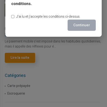
conditions.
J’ai lu et j’accepte les conditions ci-dessus.
27/07/2026
Veritas
Carte prépayée
Continuer
Utilisation responsable du paiement mobile avec
la carte Veritas
Le paiement mobile s'est imposé dans les habitudes quotidiennes,
mais il appelle des réflexes pour é...
Lire la suite
Catégories
Carte prépayée
Escroquerie