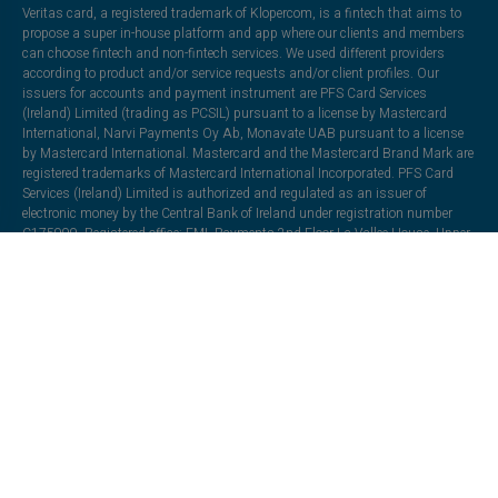
Veritas card, a registered trademark of Klopercom, is a fintech that aims to
propose a super in-house platform and app where our clients and members
can choose fintech and non-fintech services. We used different providers
according to product and/or service requests and/or client profiles. Our
issuers for accounts and payment instrument are PFS Card Services
(Ireland) Limited (trading as PCSIL) pursuant to a license by Mastercard
International, Narvi Payments Oy Ab, Monavate UAB pursuant to a license
by Mastercard International. Mastercard and the Mastercard Brand Mark are
registered trademarks of Mastercard International Incorporated. PFS Card
Services (Ireland) Limited is authorized and regulated as an issuer of
electronic money by the Central Bank of Ireland under registration number
C175999. Registered office: EML Payments,2nd Floor La Vallee House, Upper
Dargle Road, Bray, Co. Wicklow, Ireland. Moorwand Ltd in partnership with
Heuro SAS. Heuro SAS is a company registered in France under number
833165863, with its registered office at 1, Rue de la Bourse, 75002 Paris. It is
authorised by the Autorité de Contrôle Prudentiel et de Résolution (ACPR),
under licence number 17478, to issue electronic money. Moorwand Ltd is a
company incorporated in England and Wales (Company No. 8491211), with
its registered office at Fora, 3 Lloyds Avenue, London, EC3N 3DS, United
Kingdom. It is authorised by the Financial Conduct Authority under the
Electronic Money Regulations 2011 (Register Ref: 900709) to issue electronic
money and payment instruments. The card is issued under licence from
Mastercard International. Mastercard and the circles design are registered
trademarks of Mastercard International Incorporated. Narvi Payments Oy Ab
is authorized and regulated as an issuer of electronic money by the Finnish