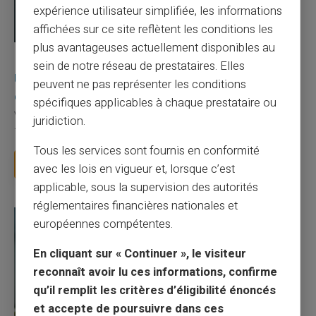
expérience utilisateur simplifiée, les informations
affichées sur ce site reflètent les conditions les
plus avantageuses actuellement disponibles au
03/08/2026
Veritas
Carte prépayée
sein de notre réseau de prestataires. Elles
Une carte bancaire gratuite sans compte, ça
peuvent ne pas représenter les conditions
existe ?
spécifiques applicables à chaque prestataire ou
Vous avez tapé cette recherche parce que votre banque vous
juridiction.
facture 50 € par an pour une carte que vo...
Tous les services sont fournis en conformité
Lire la suite
avec les lois en vigueur et, lorsque c’est
applicable, sous la supervision des autorités
réglementaires financières nationales et
européennes compétentes.
En cliquant sur « Continuer », le visiteur
reconnaît avoir lu ces informations, confirme
qu’il remplit les critères d’éligibilité énoncés
et accepte de poursuivre dans ces