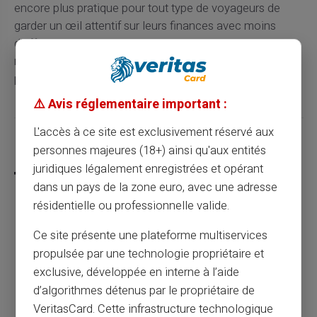
encore plus pratique pour tout type de voyageurs de
garder un œil attentif sur leurs finances avec moins
d'effort et de stress. La carte prépayée détient donc un
rôle formidable comme outil de gestion financière
pendant les voyages.
⚠️ Avis réglementaire important :
L'accès à ce site est exclusivement réservé aux
Partager cet article
personnes majeures (18+) ainsi qu'aux entités
juridiques légalement enregistrées et opérant
dans un pays de la zone euro, avec une adresse
résidentielle ou professionnelle valide.
Optimisez la gestion des allocations
Ce site présente une plateforme multiservices
familiales avec une carte prépayée
propulsée par une technologie propriétaire et
exclusive, développée en interne à l’aide
d’algorithmes détenus par le propriétaire de
Article précédent
VeritasCard. Cette infrastructure technologique