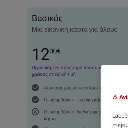
Βασικός
Μια εικονική κάρτα για όλους
12
00€
Περιορισμένη προσφορά προπαραγγελίας
1ος
χρόνος
σε ειδική τιμή
Λογαριασμός με αποκλειστικό IBAN
⚠️ Avi
Περιλαμβάνεται εικονική κάρτα
Περιλαμβάνεται διεθνής φυσική ανάγλυφ
L'acc
κάρτα
majeu