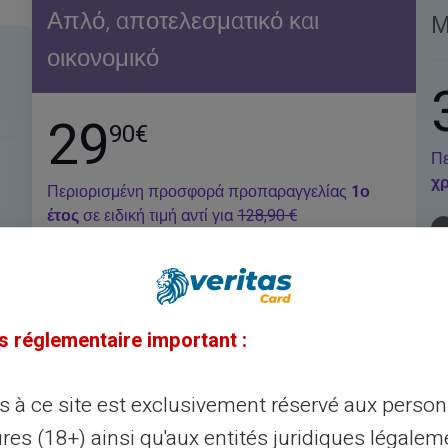
Απλό, αποτελεσματικό και
Μ
οικονομικό
29
90€
Πε
χ
Περιορισμένη προσφορά προπαραγγελίας
1ο
έτος
σε ειδική τιμή αντί για
128,90 €
Λογαριασμός με αποκλειστικό IBAN
Περιλαμβάνεται εικονική κάρτα
s réglementaire important :
Περιλαμβάνεται διεθνής φυσική ανάγλυφη
κάρτα
η
ès à ce site est exclusivement réservé aux perso
Χωρίς μηνιαίες χρεώσεις
res (18+) ainsi qu'aux entités juridiques légalem