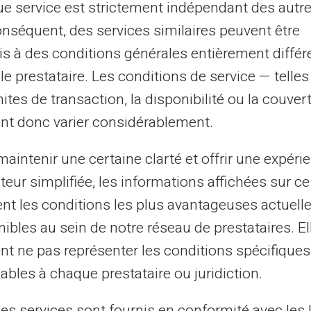
e service est strictement indépendant des autre
onséquent, des services similaires peuvent être
ορεί να διαφέρει ανάλογα με την ισχύουσα νομοθεσία,
δείτ
s à des conditions générales entièrement différ
le prestataire. Les conditions de service — telle
mites de transaction, la disponibilité ou la couve
nt donc varier considérablement.
aintenir une certaine clarté et offrir une expéri
ateur simplifiée, les informations affichées sur ce
υπηρέτηση & Υποστήριξη 
tent les conditions les plus avantageuses actuel
γματικούς ανθρώπους, όχι 
ibles au sein de notre réseau de prestataires. El
nt ne pas représenter les conditions spécifiques
ables à chaque prestataire ou juridiction.
ηση Πελατών στα αγγλικά στην υπηρεσία σας με 
les services sont fournis en conformité avec les 