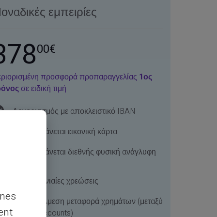
οναδικές εμπειρίες
378
00€
ριορισμένη προσφορά προπαραγγελίας
1ος
ρόνος
σε ειδική τιμή
Λογαριασμός με αποκλειστικό IBAN
Περιλαμβάνεται εικονική κάρτα
Περιλαμβάνεται διεθνής φυσική ανάγλυφη
κάρτα
Χωρίς μηνιαίες χρεώσεις
nnes
Δωρεάν Άμεση μεταφορά χρημάτων (μεταξύ
ent
Veritas Accounts)