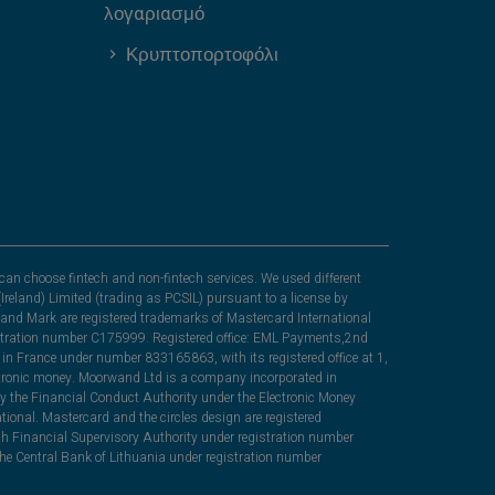
λογαριασμό
Κρυπτοπορτοφόλι
can choose fintech and non-fintech services. We used different
Ireland) Limited (trading as PCSIL) pursuant to a license by
nd Mark are registered trademarks of Mastercard International
egistration number C175999. Registered office: EML Payments,2nd
in France under number 833165863, with its registered office at 1,
lectronic money. Moorwand Ltd is a company incorporated in
y the Financial Conduct Authority under the Electronic Money
ional. Mastercard and the circles design are registered
sh Financial Supervisory Authority under registration number
he Central Bank of Lithuania under registration number