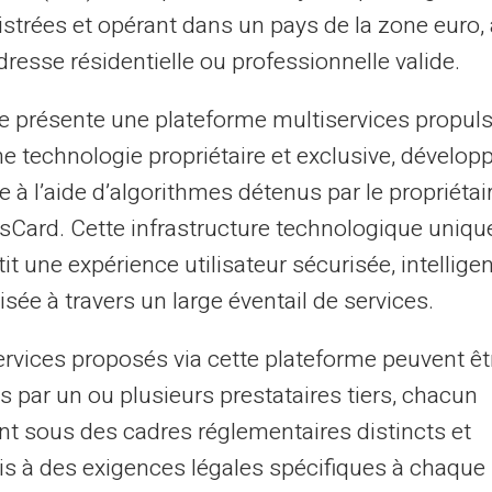
Δωρεάν Άμεση μεταφορά χρημάτων (μεταξύ
istrées et opérant dans un pays de la zone euro,
Veritas Accounts)
ξύ
resse résidentielle ou professionnelle valide.
Δωρεάν Παράδοση Κάρτας
MyReserve (μόνο κατόπιν αιτήματος)
te présente une plateforme multiservices propul
€*
Πρ
ne technologie propriétaire et exclusive, dévelop
29.90€
Πρόσθετη φυσική κάρτα
Μέ
€*
e à l’aide d’algorithmes détenus par le propriétai
67000€*
Μέγιστο φορτίο/έτος
asCard. Cette infrastructure technologique uniqu
Μέ
500€*
it une expérience utilisateur sécurisée, intelligen
Μέγ. ανά ΑΤΜ ανάληψης
Μέ
sée à travers un large éventail de services.
16,800€*
Μέγιστο υπόλοιπο
ervices proposés via cette plateforme peuvent êt
Παραγγείλετε τώρα
s par un ou plusieurs prestataires tiers, chacun
nt sous des cadres réglementaires distincts et
ή δείτε περισσότερες λεπτομέρειες
s à des exigences légales spécifiques à chaque 