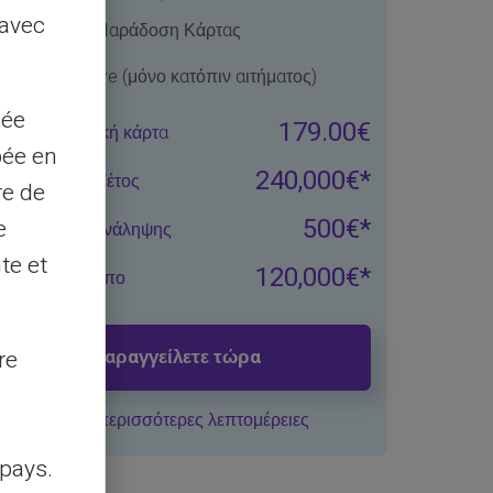
 avec
Δωρεάν Παράδοση Κάρτας
MyReserve (μόνο κατόπιν αιτήματος)
sée
179.00€
όσθετη φυσική κάρτα
pée en
240,000€*
γιστο φορτίο/έτος
re de
500€*
e
γ. ανά ΑΤΜ ανάληψης
te et
120,000€*
γιστο υπόλοιπο
Παραγγείλετε τώρα
re
ή δείτε περισσότερες λεπτομέρειες
pays.