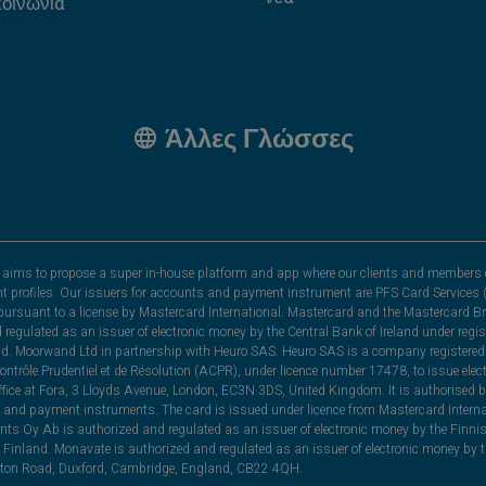
κοινωνία
Άλλες Γλώσσες
hat aims to propose a super in-house platform and app where our clients and members 
nt profiles. Our issuers for accounts and payment instrument are PFS Card Services (
rsuant to a license by Mastercard International. Mastercard and the Mastercard Bra
nd regulated as an issuer of electronic money by the Central Bank of Ireland under r
and. Moorwand Ltd in partnership with Heuro SAS. Heuro SAS is a company registered 
 Contrôle Prudentiel et de Résolution (ACPR), under licence number 17478, to issue e
ice at Fora, 3 Lloyds Avenue, London, EC3N 3DS, United Kingdom. It is authorised b
 and payment instruments. The card is issued under licence from Mastercard Internat
ts Oy Ab is authorized and regulated as an issuer of electronic money by the Finni
Finland. Monavate is authorized and regulated as an issuer of electronic money by t
yston Road, Duxford, Cambridge, England, CB22 4QH.