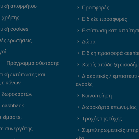
τική απορρήτου
Προσφορές
ι χρήσης
Ειδικές προσφορές
τική cookies
Εκτύπωση κατ’ απαίτησ
ές ερωτήσεις
Δώρα
γοί
Ειδική προσφορά cashb
ι – Πρόγραμμα σύστασης
Χωρίς απόδειξη εισοδήμ
τική εκτύπωσης και
Διακριτικές / εμπιστευτι
 εικόνων
αγορές
ι δωροκαρτών
Κοινοποίηση
ι cashback
Δωροκάρτα επωνυμίας
ι είμαστε;
Τροχός της τύχης
τε συνεργάτης
Συμπληρωματικές υπηρ
νέα