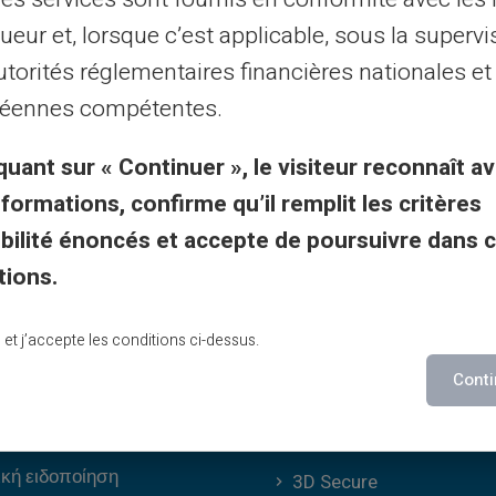
24/24,
ueur et, lorsque c’est applicable, sous la supervi
εφωνικά από Δευτέρα έως Σάββατο από 9h έως 1
utorités réglementaires financières nationales et
éennes compétentes.
Επικοινωνήστε μαζί μας
quant sur « Continuer », le visiteur reconnaît av
nformations, confirme qu’il remplit les critères
gibilité énoncés et accepte de poursuivre dans 
tions.
ές πληροφορίες &
Πλεονεκτήματα Verita
lu et j’accepte les conditions ci-dessus.
Conti
Γιατί VERITAS;
κοί όροι
Αποκλειστικό IBAN και R
κή ειδοποίηση
3D Secure