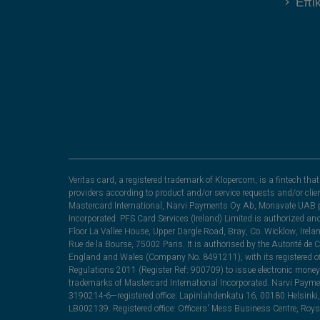
Επι
Veritas card, a registered trademark of Klopercom, is a fintech t
providers according to product and/or service requests and/or clie
Mastercard International, Narvi Payments Oy Ab, Monavate UAB pu
Incorporated. PFS Card Services (Ireland) Limited is authorized a
Floor La Vallee House, Upper Dargle Road, Bray, Co. Wicklow, Irel
Rue de la Bourse, 75002 Paris. It is authorised by the Autorité de
England and Wales (Company No. 8491211), with its registered off
Regulations 2011 (Register Ref: 900709) to issue electronic money
trademarks of Mastercard International Incorporated. Narvi Paymen
3190214-6—registered office: Lapinlahdenkatu 16, 00180 Helsinki, 
LB002139. Registered office: Officers' Mess Business Centre, Ro