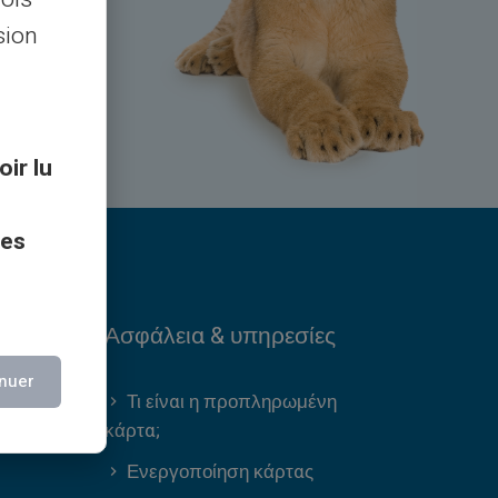
sion
8h30
oir lu
ces
s
Ασφάλεια & υπηρεσίες
nuer
Τι είναι η προπληρωμένη
κάρτα;
IB
Ενεργοποίηση κάρτας