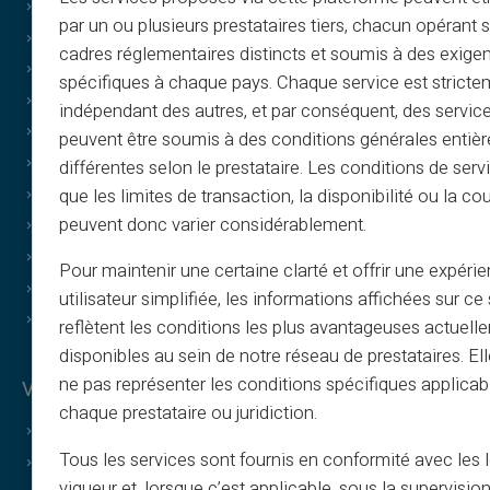
Brugsbetingelser
par un ou plusieurs prestataires tiers, chacun opérant
Cookiepolitik
cadres réglementaires distincts et soumis à des exige
FAQ
spécifiques à chaque pays. Chaque service est stricte
Vejledninger
indépendant des autres, et par conséquent, des service
Vilkår – henvisningsprogram
peuvent être soumis à des conditions générales entiè
Politik for print og brug af billeder
différentes selon le prestataire. Les conditions de serv
que les limites de transaction, la disponibilité ou la c
Vilkår for gavekort
peuvent donc varier considérablement.
Cashback-vilkår
Hvem er vi?
Pour maintenir une certaine clarté et offrir une expéri
Bliv affiliate
utilisateur simplifiée, les informations affichées sur ce 
Kontakt os
reflètent les conditions les plus avantageuses actuell
disponibles au sein de notre réseau de prestataires. El
ne pas représenter les conditions spécifiques applicab
Veritas-fordele
chaque prestataire ou juridiction.
Hvorfor VERITAS?
Tous les services sont fournis en conformité avec les 
Dedikeret IBAN og RIB
vigueur et, lorsque c’est applicable, sous la supervisio