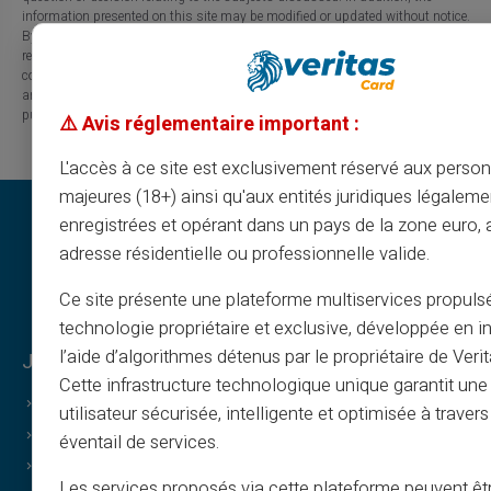
information presented on this site may be modified or updated without notice.
By visiting this blog, you agree that Carte Veritas and its partners are
released from any liability concerning losses, direct or indirect damages, or
consequences arising from the use of the contents of this site, whether they
are linked to errors, omissions or the interpretation of the information
published.
⚠️ Avis réglementaire important :
L'accès à ce site est exclusivement réservé aux perso
majeures (18+) ainsi qu'aux entités juridiques légaleme
enregistrées et opérant dans un pays de la zone euro,
adresse résidentielle ou professionnelle valide.
Ce site présente une plateforme multiservices propuls
technologie propriétaire et exclusive, développée en i
l’aide d’algorithmes détenus par le propriétaire de Veri
Juridiske oplysninger & vilkår
Cette infrastructure technologique unique garantit un
Generelle vilkår
utilisateur sécurisée, intelligente et optimisée à travers
Juridisk meddelelse
éventail de services.
Privatlivspolitik
Les services proposés via cette plateforme peuvent êtr