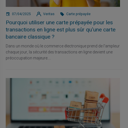
07/04/2025
Veritas
Carte prépayée
Pourquoi utiliser une carte prépayée pour les
transactions en ligne est plus sûr qu'une carte
bancaire classique ?
Dans un monde où le commerce électronique prend de l'ampleur
chaque jour, la sécurité des transactions en ligne devient une
préoccupation majeure....