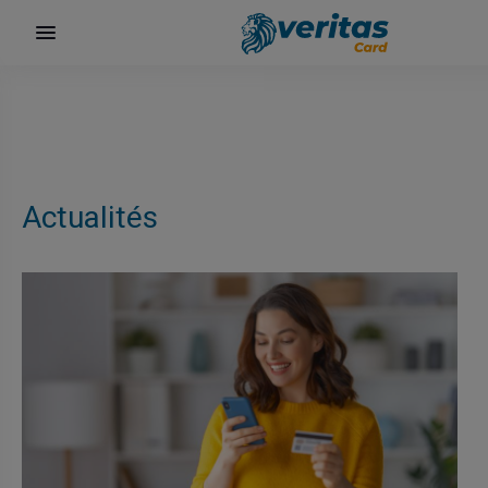
Actualités