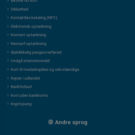
Aktivér dit kort
Sikkerhed
Kontaktløs betaling (NFC)
Elektronisk optankning
Kontant optankning
Neosurf-optankning
Øjeblikkelig pengeoverførsel
Undgå internetsvindel
Kort til medarbejdere og selvstændige
Rejser i udlandet
Bankforbud
Kort uden bankkonto
Kryptopung
Andre sprog