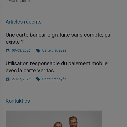
Escroquerie
Articles récents
Une carte bancaire gratuite sans compte, ça
existe ?
03/08/2026
Carte prépayée
Utilisation responsable du paiement mobile
avec la carte Veritas
27/07/2026
Carte prépayée
Kontakt os