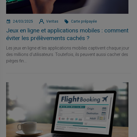
24/03/2025
Veritas
Carte prépayée
Jeux en ligne et applications mobiles : comment
éviter les prélèvements cachés ?
Les jeux en ligne et les applications mobiles captivent chaque jour
des millions d'utilisateurs. Toutefois, ils peuvent aussi cacher des
pièges fin...