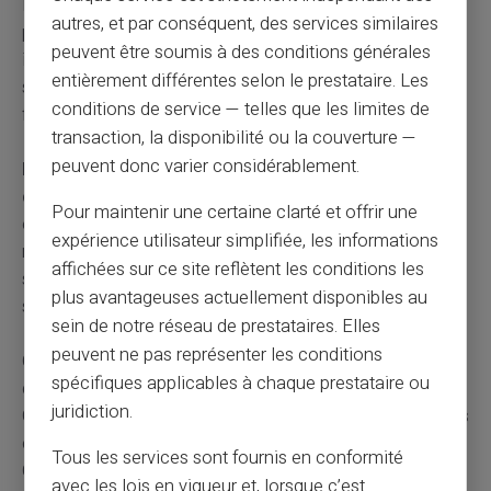
Mettez de côté 20 ou 50 euros par mois selon vos
autres, et par conséquent, des services similaires
possibilités. Cette réserve vous évitera de nouveaux
peuvent être soumis à des conditions générales
incidents en cas de dépense imprévue. Un matelas de
entièrement différentes selon le prestataire. Les
sécurité de 500 euros peut transformer votre gestion
conditions de service — telles que les limites de
financière.
transaction, la disponibilité ou la couverture —
peuvent donc varier considérablement.
Respectez scrupuleusement tous vos engagements
de paiement.
Payez vos factures à temps sans
Pour maintenir une certaine clarté et offrir une
exception pendant toute la durée de votre fichage. Cette
expérience utilisateur simplifiée, les informations
rigueur démontre votre capacité à gérer votre budget
affichées sur ce site reflètent les conditions les
sainement. Vous préparez votre futur retour dans le
plus avantageuses actuellement disponibles au
système bancaire classique.
sein de notre réseau de prestataires. Elles
peuvent ne pas représenter les conditions
Consultez les associations d'aide aux personnes en
spécifiques applicables à chaque prestataire ou
difficulté financière. Des structures comme les Points
juridiction.
Conseil Budget offrent un accompagnement gratuit. Des
conseillers vous aident à négocier avec vos créanciers.
Tous les services sont fournis en conformité
Ces professionnels connaissent toutes les solutions
avec les lois en vigueur et, lorsque c’est