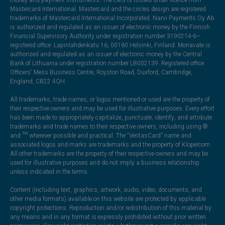
money and payment instruments. The card is issued under licence from
Mastercard International. Mastercard and the circles design are registered
trademarks of Mastercard International Incorporated. Narvi Payments Oy Ab
is authorized and regulated as an issuer of electronic money by the Finnish
Financial Supervisory Authority under registration number 3190214-6—
registered office: Lapinlahdenkatu 16, 00180 Helsinki, Finland. Monavate is
authorized and regulated as an issuer of electronic money by the Central
Bank of Lithuania under registration number LB002139. Registered office:
Officers' Mess Business Centre, Royston Road, Duxford, Cambridge,
England, CB22 4QH.
All trademarks, trade names, or logos mentioned or used are the property of
their respective owners and may be used for illustrative purposes. Every effort
has been made to appropriately capitalize, punctuate, identify, and attribute
trademarks and trade names to their respective owners, including using ®
and ™ wherever possible and practical. The “VeritasCard” name and
associated logos and marks are trademarks and the property of Klopercom.
All other trademarks are the property of their respective owners and may be
used for illustrative purposes and do not imply a business relationship
unless indicated in the terms.
Content (including text, graphics, artwork, audio, video, documents, and
other media formats) available on this website are protected by applicable
copyright protections. Reproduction and/or redistribution of this material by
any means and in any format is expressly prohibited without prior written