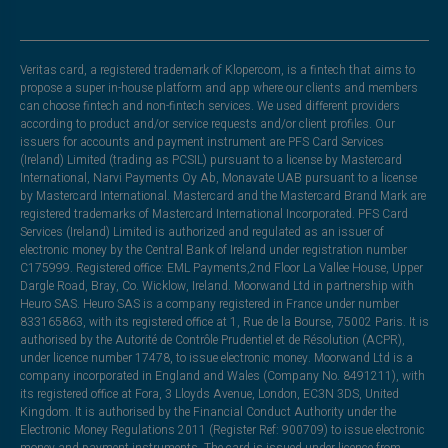
Veritas card, a registered trademark of Klopercom, is a fintech that aims to
propose a super in-house platform and app where our clients and members
can choose fintech and non-fintech services. We used different providers
according to product and/or service requests and/or client profiles. Our
issuers for accounts and payment instrument are PFS Card Services
(Ireland) Limited (trading as PCSIL) pursuant to a license by Mastercard
International, Narvi Payments Oy Ab, Monavate UAB pursuant to a license
by Mastercard International. Mastercard and the Mastercard Brand Mark are
registered trademarks of Mastercard International Incorporated. PFS Card
Services (Ireland) Limited is authorized and regulated as an issuer of
electronic money by the Central Bank of Ireland under registration number
C175999. Registered office: EML Payments,2nd Floor La Vallee House, Upper
Dargle Road, Bray, Co. Wicklow, Ireland. Moorwand Ltd in partnership with
Heuro SAS. Heuro SAS is a company registered in France under number
833165863, with its registered office at 1, Rue de la Bourse, 75002 Paris. It is
authorised by the Autorité de Contrôle Prudentiel et de Résolution (ACPR),
under licence number 17478, to issue electronic money. Moorwand Ltd is a
company incorporated in England and Wales (Company No. 8491211), with
its registered office at Fora, 3 Lloyds Avenue, London, EC3N 3DS, United
Kingdom. It is authorised by the Financial Conduct Authority under the
Electronic Money Regulations 2011 (Register Ref: 900709) to issue electronic