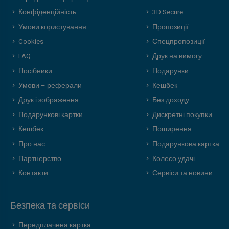
Конфіденційність
3D Secure
Умови користування
Пропозиції
Cookies
Спецпропозиції
FAQ
Друк на вимогу
Посібники
Подарунки
Умови – реферали
Кешбек
Друк і зображення
Без доходу
Подарункові картки
Дискретні покупки
Кешбек
Поширення
Про нас
Подарункова картка
Партнерство
Колесо удачі
Контакти
Сервіси та новини
Безпека та сервіси
Передплачена картка