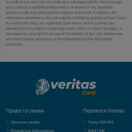
is made at your own risk and under your sole responsibility. We encourage
you to consult a qualified professional or an expert for any important
question or decision relating to the subjects discussed. In addition, the
information presented on this site may be modified or updated without notice.
By visiting this blog, you agree that Carte Veritas and its partners are
released from any liability concerning losses, direct or indirect damages, or
consequences arising from the use of the contents of this site, whether they
are linked to errors, omissions or the interpretation of the information
published.
Право та умови
Переваги Veritas
Загальні умови
Чому VERITAS
Юридична інформація
IBAN і RIB