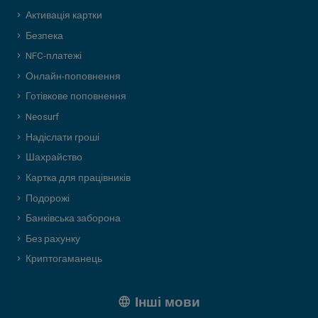
Активація картки
Безпека
NFC-платежі
Онлайн-поповнення
Готівкове поповнення
Neosurf
Надіслати гроші
Шахрайство
Картка для працівників
Подорожі
Банківська заборона
Без рахунку
Криптогаманець
Інші мови