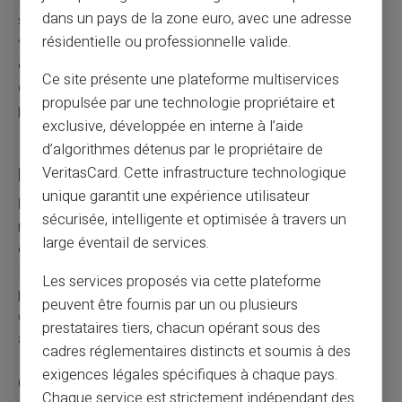
dans un pays de la zone euro, avec une adresse
suivre vos dépenses en temps réel. Vous photographiez
résidentielle ou professionnelle valide.
vos tickets de caisse et catégorisez vos achats. Ces
outils gratuits génèrent des graphiques de vos habitudes
Ce site présente une plateforme multiservices
de consommation. Vous identifiez rapidement les
propulsée par une technologie propriétaire et
postes où vous pouvez économiser.
exclusive, développée en interne à l’aide
Reconstruire votre crédibilité financière
d’algorithmes détenus par le propriétaire de
progressivement
VeritasCard. Cette infrastructure technologique
unique garantit une expérience utilisateur
Régularisez votre situation dès que possible
pour
sécurisée, intelligente et optimisée à travers un
raccourcir votre fichage. Contactez le bénéficiaire du
large éventail de services.
chèque pour négocier un échéancier de paiement.
Beaucoup de créanciers acceptent un arrangement
Les services proposés via cette plateforme
plutôt qu'une absence de remboursement. Cette
peuvent être fournis par un ou plusieurs
démarche démontre votre bonne foi et facilite les
prestataires tiers, chacun opérant sous des
accords.
cadres réglementaires distincts et soumis à des
exigences légales spécifiques à chaque pays.
Constituez une épargne de précaution même modeste.
Chaque service est strictement indépendant des