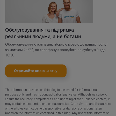
Обслуговування та підтримка
реальними людьми, а не ботами
Обслуговування клієнтів англійською мовою до ваших послуг
за квитком 24/24, по телефону з понеділка по суботу з 9h до
18:30
Отримайте свою картку
The information provided on this blog is presented for informational
purposes only and has no contractual or legal value. Although we strive to
ensure the accuracy, completeness and updating of the published content, it
may contain errors, omissions or inaccuracies. Carte Veritas and the authors
of the articles cannot be held responsible for decisions or actions taken
based on the information contained in this blog. Any use of this information