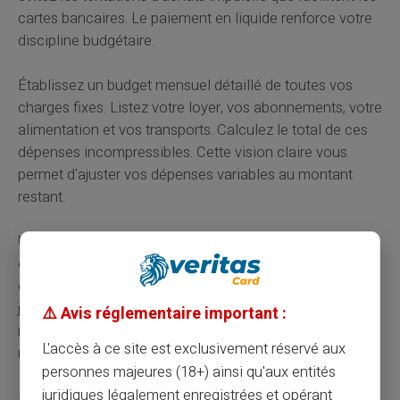
cartes bancaires. Le paiement en liquide renforce votre
discipline budgétaire.
Établissez un budget mensuel détaillé de toutes vos
charges fixes. Listez votre loyer, vos abonnements, votre
alimentation et vos transports. Calculez le total de ces
dépenses incompressibles. Cette vision claire vous
permet d'ajuster vos dépenses variables au montant
restant.
Utilisez les virements programmés pour vos
dépenses récurrentes.
Cette automatisation vous
évite les oublis de paiement. Votre loyer part le même
jour chaque mois sans intervention de votre part. Vous
⚠️ Avis réglementaire important :
réduisez le risque de frais supplémentaires liés aux
L'accès à ce site est exclusivement réservé aux
retards.
personnes majeures (18+) ainsi qu'aux entités
juridiques légalement enregistrées et opérant
Les applications de gestion budgétaire vous aident à