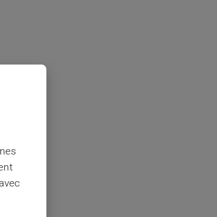
nnes
ent
 avec