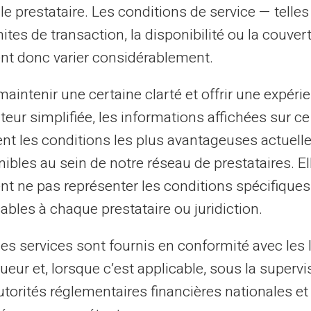
le prestataire. Les conditions de service — telle
s ou entrepreneurs, la carte Veritas se
mites de transaction, la disponibilité ou la couve
lle répond à divers besoins : gestion
nt donc varier considérablement.
es dépenses personnelles et
aintenir une certaine clarté et offrir une expéri
ateur simplifiée, les informations affichées sur ce
tion en voyage
tent les conditions les plus avantageuses actuel
ibles au sein de notre réseau de prestataires. El
sant sa
Carte prépayée
pour virements
nt ne pas représenter les conditions spécifiques
et retire de l'argent sans frais cachés. Il
ables à chaque prestataire ou juridiction.
 compétitifs lors de retraits dans d'autres
les services sont fournis en conformité avec les 
ueur et, lorsque c’est applicable, sous la supervi
aire ?
utorités réglementaires financières nationales et