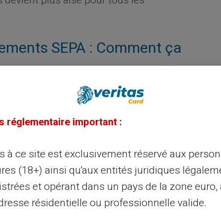
s devient plus aisé pour tous les
irements SEPA : Comment ça
 Veritas fonctionne sur le réseau
 d'effectuer des achats en ligne ou en
s réglementaire important :
gent. Vous pouvez réaliser des virements
te bancaire classique. Son usage est
ès à ce site est exclusivement réservé aux perso
dit.
res (18+) ainsi qu'aux entités juridiques légalem
istrées et opérant dans un pays de la zone euro,
Veritas pour les virements
resse résidentielle ou professionnelle valide.