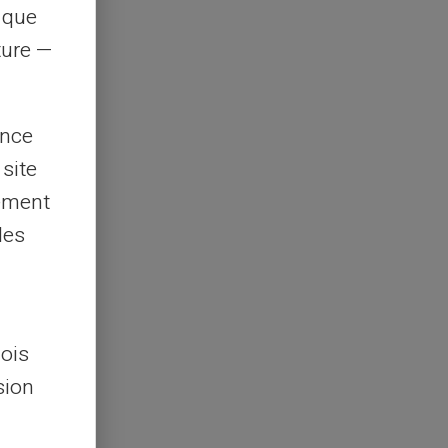
s que
rture —
ence
 site
lement
les
lois
sion