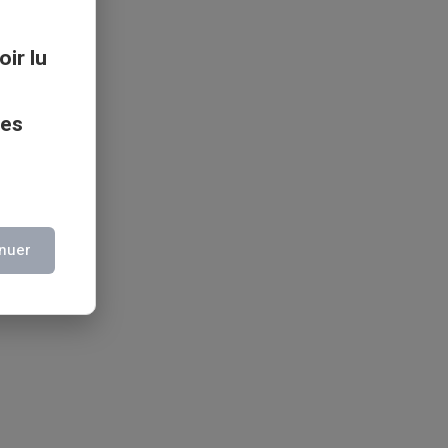
oir lu
ces
nuer