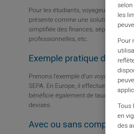
selon 
Pour les étudiants, voyageurs fréquent
les li
présente comme une solution idéale. E
peuve
simplifiée des finances, séparation d
professionnelles, etc.
Pour m
utilis
Exemple pratique d'utilisa
reflè
dispon
Prenons l'exemple d'un voyageur utili
peuve
SEPA. En Europe, il effectue des achats 
applic
bénéficie également de taux de change
devises.
Tous 
en vig
Avec ou sans compte banc
des a