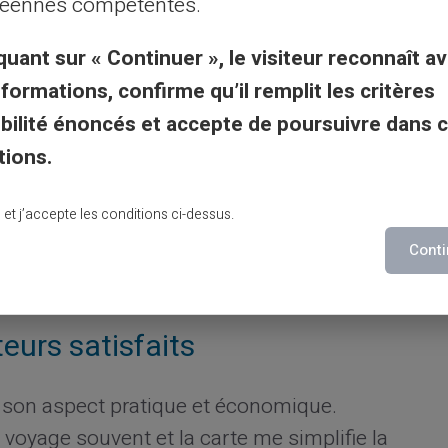
éennes compétentes.
compte bancaire. Ceux qui souhaitent
quant sur « Continuer », le visiteur reconnaît av
 profiter pleinement de ses services.
nformations, confirme qu’il remplit les critères
utilité de votre carte prépayée
gibilité énoncés et accepte de poursuivre dans 
tions.
arte
pour éviter les désagréments.
 et de retrait pour une gestion totale.
lu et j’accepte les conditions ci-dessus.
tites commissions éventuelles lors de
Conti
eurs satisfaits
r son aspect pratique et économique.
Je voyage souvent et la carte me simplifie la