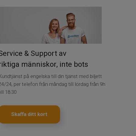
Service & Support av
riktiga människor, inte bots
Kundtjänst på engelska till din tjänst med biljett
24/24, per telefon från måndag till lördag från 9h
till 18.30
Skaffa ditt kort