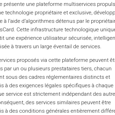
 via une interface conviviale.
te présente une plateforme multiservices propul
s avez chargé sur votre carte.
ne technologie propriétaire et exclusive, dévelop
er de l'argent au-delà des frontières
e à l’aide d’algorithmes détenus par le propriétai
asCard. Cette infrastructure technologique uniqu
it une expérience utilisateur sécurisée, intelligen
uotidiennes avec une gestion
sée à travers un large éventail de services.
ervices proposés via cette plateforme peuvent êt
 prépayée
pour virements SEPA est sa
s par un ou plusieurs prestataires tiers, chacun
smartphone ou ordinateur, vous accédez à
nt sous des cadres réglementaires distincts et
 sa carte peut se faire par virement, en
s à des exigences légales spécifiques à chaque 
.
e service est strictement indépendant des autre
onséquent, des services similaires peuvent être
profils
s à des conditions générales entièrement différ