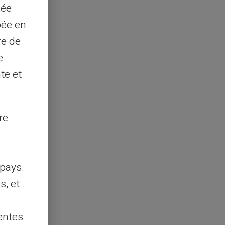
sée
pée en
re de
e
te et
re
pays.
s, et
entes