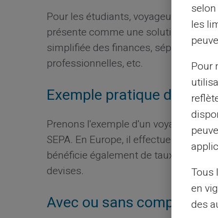
selon 
Pour les étudiants, voyageurs fréquent
les li
présente comme une solution idéale. E
peuve
simplifiée des finances, séparation d
professionnelles, etc.
Pour m
utilis
Exemple pratique d'utilisa
reflè
dispon
Prenons l'exemple d'un voyageur utili
peuve
SEPA. En Europe, il effectue des achats 
applic
bénéficie également de taux de change
devises.
Tous 
en vig
Avec ou sans compte banc
des a