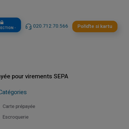
n
020.712.70.566
Pořiďte si kartu
NECTION -
payée pour virements SEPA
Catégories
Carte prépayée
Escroquerie