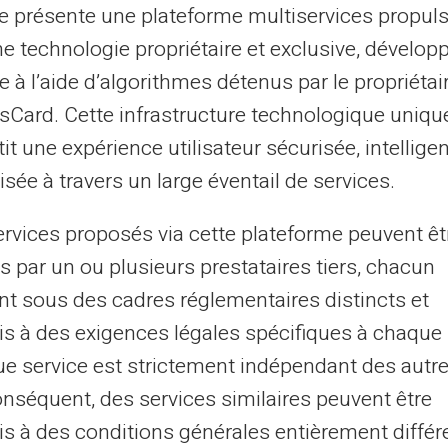
 via une interface conviviale.
te présente une plateforme multiservices propul
s avez chargé sur votre carte.
ne technologie propriétaire et exclusive, dévelop
er de l'argent au-delà des frontières
e à l’aide d’algorithmes détenus par le propriétai
asCard. Cette infrastructure technologique uniqu
it une expérience utilisateur sécurisée, intelligen
uotidiennes avec une gestion
sée à travers un large éventail de services.
ervices proposés via cette plateforme peuvent êt
 prépayée
pour virements SEPA est sa
s par un ou plusieurs prestataires tiers, chacun
smartphone ou ordinateur, vous accédez à
nt sous des cadres réglementaires distincts et
 sa carte peut se faire par virement, en
s à des exigences légales spécifiques à chaque 
.
e service est strictement indépendant des autre
onséquent, des services similaires peuvent être
profils
s à des conditions générales entièrement différ