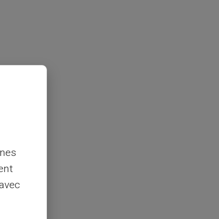
nnes
ent
 avec