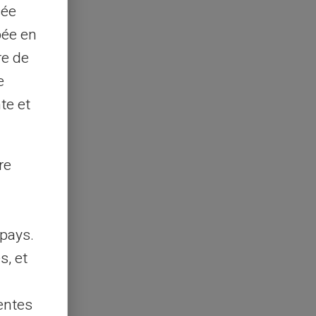
sée
pée en
re de
e
te et
re
pays.
s, et
entes