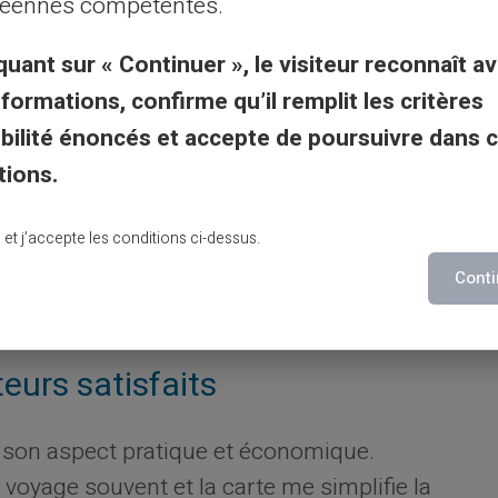
éennes compétentes.
compte bancaire. Ceux qui souhaitent
quant sur « Continuer », le visiteur reconnaît av
 profiter pleinement de ses services.
nformations, confirme qu’il remplit les critères
utilité de votre carte prépayée
gibilité énoncés et accepte de poursuivre dans 
tions.
arte
pour éviter les désagréments.
 et de retrait pour une gestion totale.
lu et j’accepte les conditions ci-dessus.
tites commissions éventuelles lors de
Conti
eurs satisfaits
r son aspect pratique et économique.
Je voyage souvent et la carte me simplifie la