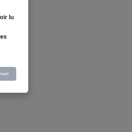
oir lu
ces
nuer