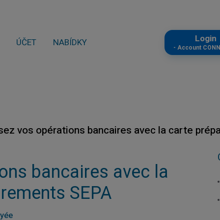
Logi
ÚČET
NABÍDKY
- Account CON
sez vos opérations bancaires avec la carte pré
ons bancaires avec la
virements SEPA
ayée