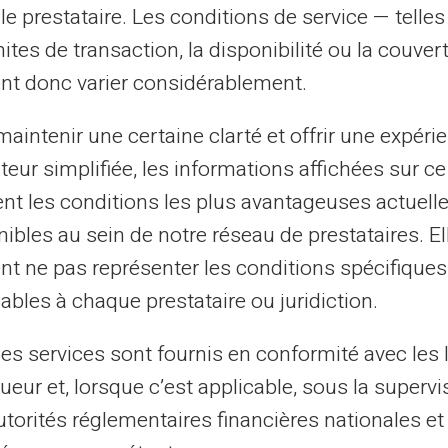
le prestataire. Les conditions de service — telle
s ou entrepreneurs, la carte Veritas se
mites de transaction, la disponibilité ou la couve
lle répond à divers besoins : gestion
nt donc varier considérablement.
es dépenses personnelles et
aintenir une certaine clarté et offrir une expéri
ateur simplifiée, les informations affichées sur ce
tion en voyage
tent les conditions les plus avantageuses actuel
ibles au sein de notre réseau de prestataires. El
sant sa
Carte prépayée
pour virements
nt ne pas représenter les conditions spécifiques
et retire de l'argent sans frais cachés. Il
ables à chaque prestataire ou juridiction.
 compétitifs lors de retraits dans d'autres
les services sont fournis en conformité avec les 
ueur et, lorsque c’est applicable, sous la supervi
aire ?
utorités réglementaires financières nationales et