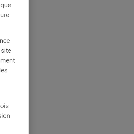
s que
rture —
ence
 site
lement
les
lois
sion