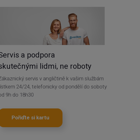
Servis a podpora
skutečnými lidmi, ne roboty
Zákaznický servis v angličtině k vašim službám
lístkem 24/24, telefonicky od pondělí do soboty
od 9h do 18h30
Pořiďte si kartu