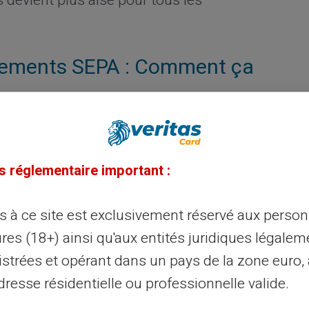
s devient plus aisé pour tous les
irements SEPA : Comment ça
 Veritas fonctionne sur le réseau
 d'effectuer des achats en ligne ou en
s réglementaire important :
gent. Vous pouvez réaliser des virements
te bancaire classique. Son usage est
ès à ce site est exclusivement réservé aux perso
dit.
res (18+) ainsi qu'aux entités juridiques légalem
istrées et opérant dans un pays de la zone euro,
Veritas pour les virements
resse résidentielle ou professionnelle valide.