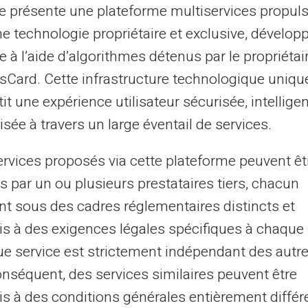
 via une interface conviviale.
te présente une plateforme multiservices propul
s avez chargé sur votre carte.
ne technologie propriétaire et exclusive, dévelop
er de l'argent au-delà des frontières
e à l’aide d’algorithmes détenus par le propriétai
asCard. Cette infrastructure technologique uniqu
it une expérience utilisateur sécurisée, intelligen
uotidiennes avec une gestion
sée à travers un large éventail de services.
ervices proposés via cette plateforme peuvent êt
 prépayée
pour virements SEPA est sa
s par un ou plusieurs prestataires tiers, chacun
smartphone ou ordinateur, vous accédez à
nt sous des cadres réglementaires distincts et
 sa carte peut se faire par virement, en
s à des exigences légales spécifiques à chaque 
.
e service est strictement indépendant des autre
onséquent, des services similaires peuvent être
profils
s à des conditions générales entièrement différ