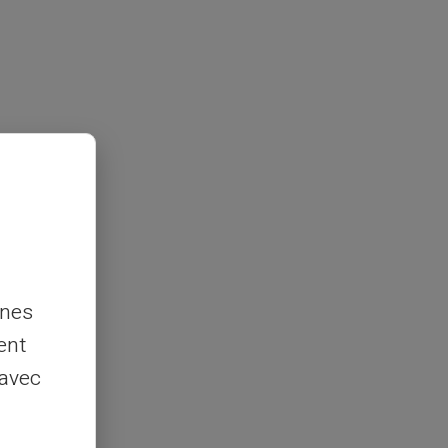
nnes
ent
 avec