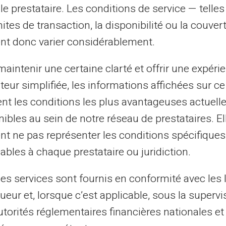
le prestataire. Les conditions de service — telle
s ou entrepreneurs, la carte Veritas se
mites de transaction, la disponibilité ou la couve
lle répond à divers besoins : gestion
nt donc varier considérablement.
es dépenses personnelles et
aintenir une certaine clarté et offrir une expéri
ateur simplifiée, les informations affichées sur ce
tion en voyage
tent les conditions les plus avantageuses actuel
ibles au sein de notre réseau de prestataires. El
sant sa
Carte prépayée
pour virements
nt ne pas représenter les conditions spécifiques
et retire de l'argent sans frais cachés. Il
ables à chaque prestataire ou juridiction.
 compétitifs lors de retraits dans d'autres
les services sont fournis en conformité avec les 
ueur et, lorsque c’est applicable, sous la supervi
aire ?
utorités réglementaires financières nationales et