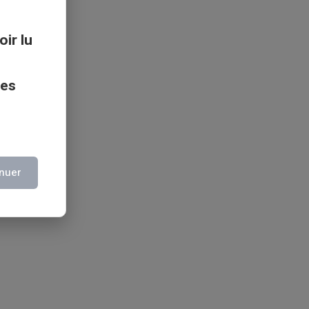
oir lu
ces
nuer