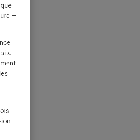
s que
rture —
ence
 site
lement
les
lois
sion