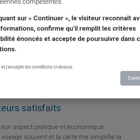
éennes compétentes.
compte bancaire. Ceux qui souhaitent
quant sur « Continuer », le visiteur reconnaît av
 profiter pleinement de ses services.
nformations, confirme qu’il remplit les critères
utilité de votre carte prépayée
gibilité énoncés et accepte de poursuivre dans 
tions.
arte
pour éviter les désagréments.
 et de retrait pour une gestion totale.
lu et j’accepte les conditions ci-dessus.
tites commissions éventuelles lors de
Conti
eurs satisfaits
r son aspect pratique et économique.
Je voyage souvent et la carte me simplifie la