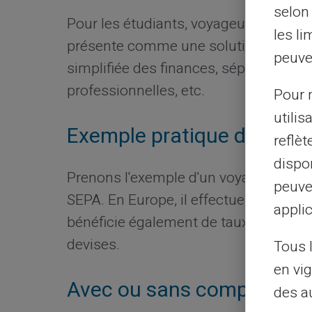
selon 
Pour les étudiants, voyageurs fréquent
les li
présente comme une solution idéale. E
peuve
simplifiée des finances, séparation d
professionnelles, etc.
Pour m
utilis
Exemple pratique d'utilisa
reflè
dispon
Prenons l'exemple d'un voyageur utili
peuve
SEPA. En Europe, il effectue des achats 
applic
bénéficie également de taux de change
devises.
Tous 
en vig
Avec ou sans compte banc
des a