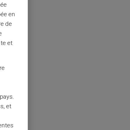
sée
pée en
re de
e
te et
re
pays.
s, et
entes