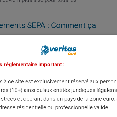
s devient plus aisé pour tous les
irements SEPA : Comment ça
 Veritas fonctionne sur le réseau
 d'effectuer des achats en ligne ou en
s réglementaire important :
gent. Vous pouvez réaliser des virements
te bancaire classique. Son usage est
ès à ce site est exclusivement réservé aux perso
dit.
res (18+) ainsi qu'aux entités juridiques légalem
istrées et opérant dans un pays de la zone euro,
Veritas pour les virements
resse résidentielle ou professionnelle valide.