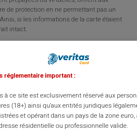
re de protection en ne permettant pas un
Ainsi, si les informations de la carte étaient
it intact.
s déposiez un montant fixe dessus avant
ent une certaine maîtrise sur vos dépenses,
 ce que vous avez chargé. Les cartes à
s réglementaire important :
 de manière similaire, vérifiant le solde du
ion pour éviter tout découvert.
ès à ce site est exclusivement réservé aux perso
res (18+) ainsi qu'aux entités juridiques légalem
solution pour ses paiements
istrées et opérant dans un pays de la zone euro,
resse résidentielle ou professionnelle valide.