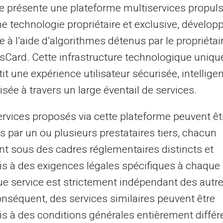
ng et de vol d'informations, protéger son
te présente une plateforme multiservices propul
Les cartes virtuelles apparaissent ici comme
ne technologie propriétaire et exclusive, dévelop
sation consiste à générer des numéros de
e à l’aide d’algorithmes détenus par le propriétai
une seule utilisation ou après un court laps
asCard. Cette infrastructure technologique uniqu
réutilisation frauduleuse des données de
it une expérience utilisateur sécurisée, intelligen
sée à travers un large éventail de services.
utions avancées telles que le cryptogramme
ervices proposés via cette plateforme peuvent êt
diquement le code CVV habituellement
s par un ou plusieurs prestataires tiers, chacun
plicata bien moins utile pour les fraudeurs.
nt sous des cadres réglementaires distincts et
ctions sont donc renforcées, réduisant
s à des exigences légales spécifiques à chaque 
aude à la carte bancaire.
e service est strictement indépendant des autre
onséquent, des services similaires peuvent être
caires sans compte courant
s à des conditions générales entièrement différ