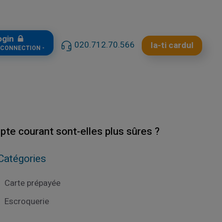
ogin
020.712.70.566
Ia-ti cardul
t CONNECTION -
pte courant sont-elles plus sûres ?
Catégories
Carte prépayée
Escroquerie