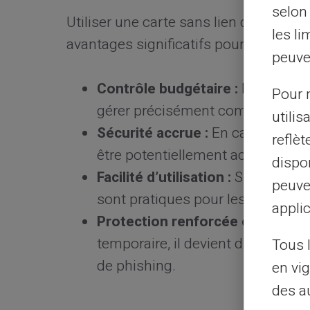
selon 
Utiliser une carte sans lien direct av
les li
avantages significatifs pour la sécuri
peuve
Contrôle budgétaire :
Les cartes
Pour m
gérer précisément combien vous 
utilis
Sécurité accrue :
En cas de frau
reflè
être potentiellement accessibles.
dispon
Facilité d’utilisation :
Simples à ob
peuve
sont pratiques pour les achats ré
applic
Protection renforcée contre le p
temporaire, il devient difficile pou
Tous 
de phishing.
en vig
des a