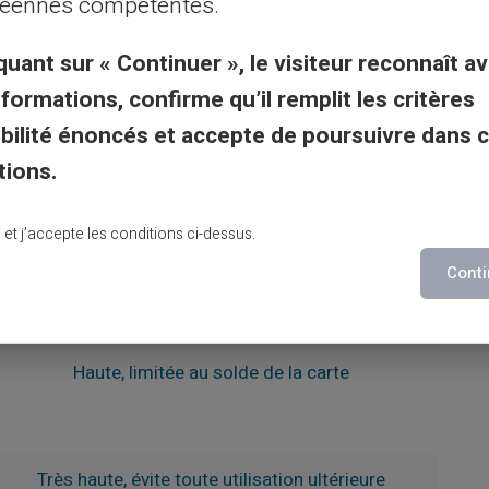
éennes compétentes.
ypes de cartes
quant sur « Continuer », le visiteur reconnaît av
nformations, confirme qu’il remplit les critères
Niveau de sécurité
gibilité énoncés et accepte de poursuivre dans 
tions.
Moyenne (sujette à l'accès direct au
compte)
lu et j’accepte les conditions ci-dessus.
Élevée, grâce à la politique de
Conti
remboursement et de protection des
prestataires
Haute, limitée au solde de la carte
Très haute, évite toute utilisation ultérieure