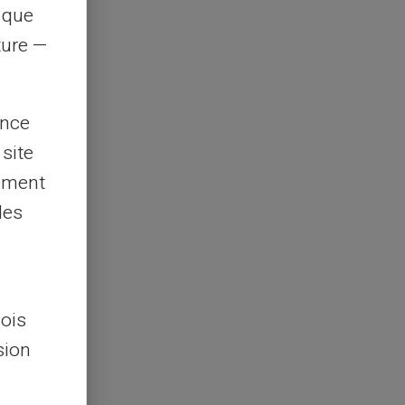
s que
rture —
ence
 site
lement
les
lois
sion