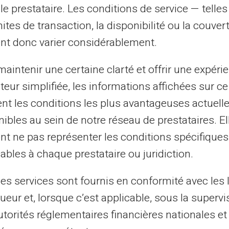
le prestataire. Les conditions de service — telle
ec votre compte présente plusieurs
mites de transaction, la disponibilité ou la couve
té des paiements en ligne :
nt donc varier considérablement.
 prépayées, par exemple, permettent de
aintenir une certaine clarté et offrir une expéri
êtes prêt à dépenser.
ateur simplifiée, les informations affichées sur ce
de, seules les sommes chargées peuvent
tent les conditions les plus avantageuses actuel
ibles au sein de notre réseau de prestataires. El
tenir et rapides à recharger en ligne, elles
nt ne pas représenter les conditions spécifiques
guliers ou occasionnels.
ables à chaque prestataire ou juridiction.
hishing :
Avec un numéro de carte
r les pirates de tirer profit de leurs actions
les services sont fournis en conformité avec les 
ueur et, lorsque c’est applicable, sous la supervi
utorités réglementaires financières nationales et