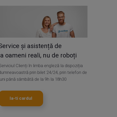
Service și asistență de
la oameni reali, nu de roboți
Serviciul Clienți în limba engleză la dispoziția
dumneavoastră prin bilet 24/24, prin telefon de
luni până sâmbătă de la 9h la 18h30
Ia-ti cardul