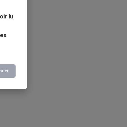
oir lu
ces
nuer