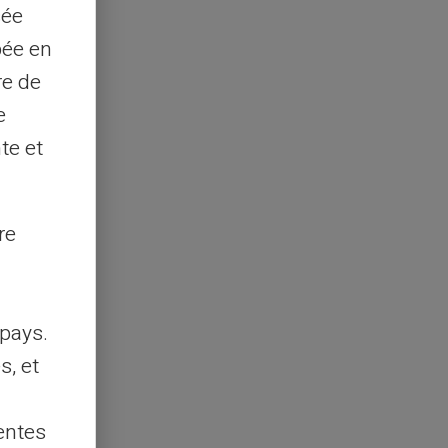
sée
pée en
re de
e
te et
re
pays.
s, et
entes