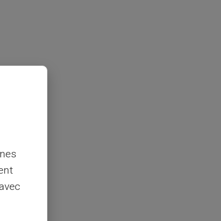
nnes
ent
 avec