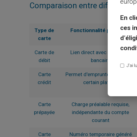
europ
Comparaison entre différents t
En cli
ces i
Type de
Fonctionnalité principale
d’éli
carte
condi
Carte de
Lien direct avec le compte
débit
bancaire
J’ai 
Carte
Permet d'emprunter jusqu'à un
crédit
certain plafond
Carte
Charge préalable requise,
prépayée
indépendante du compte
courant
Carte
Numéro temporaire généré