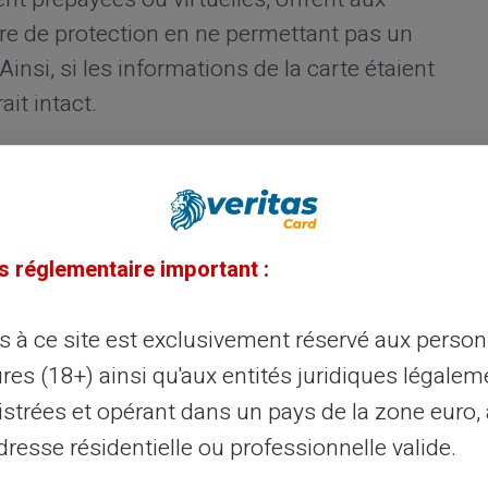
re de protection en ne permettant pas un
Ainsi, si les informations de la carte étaient
it intact.
s déposiez un montant fixe dessus avant
ent une certaine maîtrise sur vos dépenses,
 ce que vous avez chargé. Les cartes à
s réglementaire important :
 de manière similaire, vérifiant le solde du
ion pour éviter tout découvert.
ès à ce site est exclusivement réservé aux perso
res (18+) ainsi qu'aux entités juridiques légalem
solution pour ses paiements
istrées et opérant dans un pays de la zone euro,
resse résidentielle ou professionnelle valide.