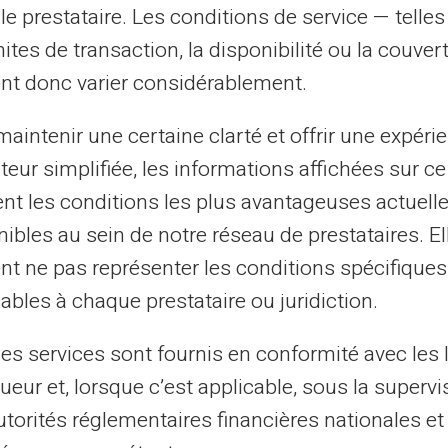
le prestataire. Les conditions de service — telle
ec votre compte présente plusieurs
mites de transaction, la disponibilité ou la couve
té des paiements en ligne :
nt donc varier considérablement.
 prépayées, par exemple, permettent de
aintenir une certaine clarté et offrir une expéri
êtes prêt à dépenser.
ateur simplifiée, les informations affichées sur ce
de, seules les sommes chargées peuvent
tent les conditions les plus avantageuses actuel
ibles au sein de notre réseau de prestataires. El
tenir et rapides à recharger en ligne, elles
nt ne pas représenter les conditions spécifiques
guliers ou occasionnels.
ables à chaque prestataire ou juridiction.
hishing :
Avec un numéro de carte
r les pirates de tirer profit de leurs actions
les services sont fournis en conformité avec les 
ueur et, lorsque c’est applicable, sous la supervi
utorités réglementaires financières nationales et