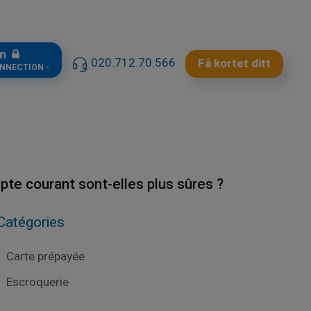
in
020.712.70.566
Få kortet ditt
ONNECTION -
pte courant sont-elles plus sûres ?
Catégories
Carte prépayée
Escroquerie