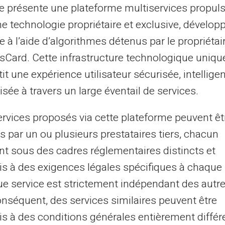
ng et de vol d'informations, protéger son
te présente une plateforme multiservices propul
Les cartes virtuelles apparaissent ici comme
ne technologie propriétaire et exclusive, dévelop
sation consiste à générer des numéros de
e à l’aide d’algorithmes détenus par le propriétai
une seule utilisation ou après un court laps
asCard. Cette infrastructure technologique uniqu
réutilisation frauduleuse des données de
it une expérience utilisateur sécurisée, intelligen
sée à travers un large éventail de services.
utions avancées telles que le cryptogramme
ervices proposés via cette plateforme peuvent êt
diquement le code CVV habituellement
s par un ou plusieurs prestataires tiers, chacun
plicata bien moins utile pour les fraudeurs.
nt sous des cadres réglementaires distincts et
ctions sont donc renforcées, réduisant
s à des exigences légales spécifiques à chaque 
aude à la carte bancaire.
e service est strictement indépendant des autre
onséquent, des services similaires peuvent être
caires sans compte courant
s à des conditions générales entièrement différ