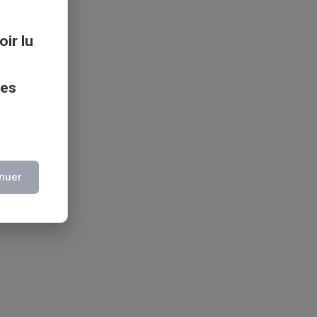
oir lu
ces
nuer