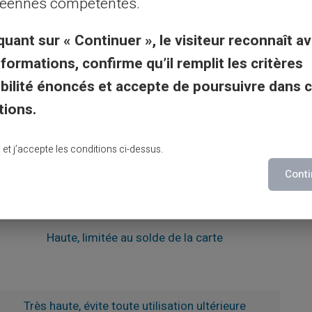
éennes compétentes.
ypes de cartes
quant sur « Continuer », le visiteur reconnaît av
nformations, confirme qu’il remplit les critères
Niveau de sécurité
gibilité énoncés et accepte de poursuivre dans 
tions.
Moyenne (sujette à l'accès direct au
compte)
lu et j’accepte les conditions ci-dessus.
Élevée, grâce à la politique de
Conti
remboursement et de protection des
prestataires
Haute, limitée au solde de la carte
Très haute, évite toute utilisation ultérieure