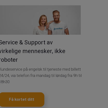
Service & Support av
virkelige mennesker, ikke
roboter
Kundeservice på engelsk til tjeneste med billett
24/24, via telefon fra mandag til lørdag fra 9h til
18h30
Få kortet ditt