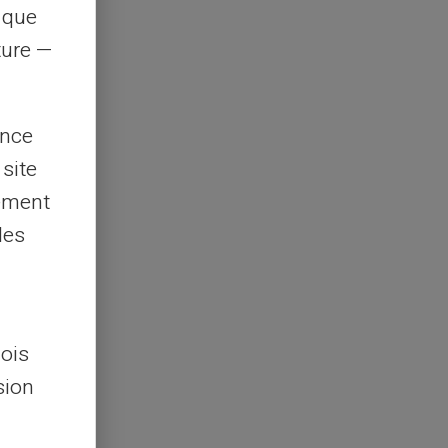
s que
rture —
ence
 site
lement
les
lois
sion