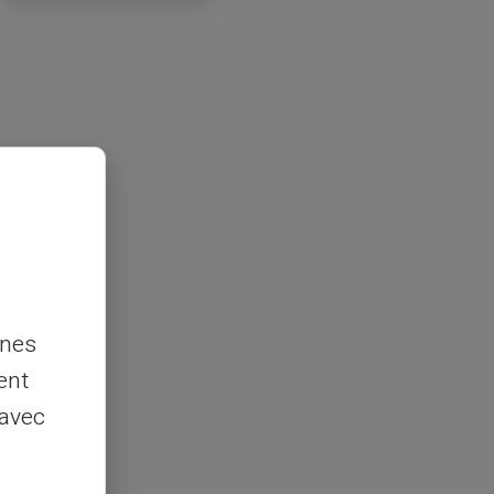
nnes
ent
 avec