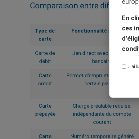
europ
Comparaison entre différents t
En cli
ces i
Type de
Fonctionnalité principale
d’éli
carte
condi
Carte de
Lien direct avec le compte
débit
bancaire
J’ai 
Carte
Permet d'emprunter jusqu'à un
crédit
certain plafond
Carte
Charge préalable requise,
prépayée
indépendante du compte
courant
Carte
Numéro temporaire généré