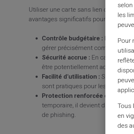
selon 
Utiliser une carte sans lien direct av
les li
avantages significatifs pour la sécuri
peuve
Contrôle budgétaire :
Les cartes
Pour m
gérer précisément combien vous 
utilis
Sécurité accrue :
En cas de frau
reflè
être potentiellement accessibles.
dispon
Facilité d’utilisation :
Simples à ob
peuve
sont pratiques pour les achats ré
applic
Protection renforcée contre le p
temporaire, il devient difficile pou
Tous 
de phishing.
en vig
des a