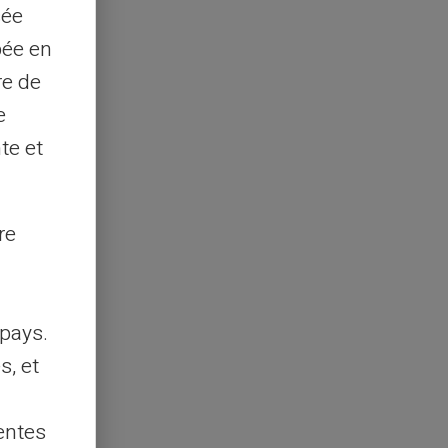
sée
pée en
re de
e
te et
re
pays.
s, et
entes